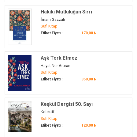
Hermetizm
(2)
Hakiki Mutluluğun Sırrı
hırka
(1)
İmam Gazzâlî
Hızır-İlyas kültü
(1)
Sufi Kitap
hicrî aylar
(1)
Etiket Fiyatı :
170,00 ₺
hicrî takvim
(1)
hikâye
(2)
hikmet
(1)
Aşk Terk Etmez
himmet
(1)
Hayat Nur Artıran
Sufi Kitap
Hindistan
(1)
Etiket Fiyatı :
350,00 ₺
Horasan
(1)
Hristiyan
(1)
hurufat defteri
(1)
Keşkül Dergisi 50. Sayı
huzur
(1)
Kolektif -
huzur-ı ilahi
(1)
Sufi Kitap
Hümâ
(1)
Etiket Fiyatı :
120,00 ₺
Hürrem Sultan
(1)