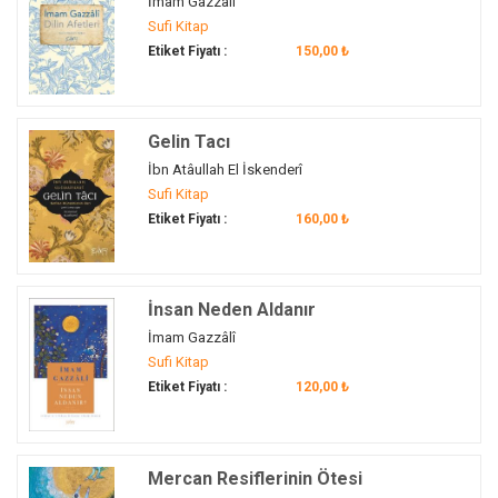
İmam Gazzâlî
Martin Lings
(1)
Sufi Kitap
ahlak
(4)
Mehmed Safiyüddin Erhan
(1)
Etiket Fiyatı :
150,00 ₺
Ahlak
(5)
Meryem Merve Özdemir
(1)
Ahmed Yesevi
(1)
Mevlânâ Celâleddin Rûmî
(2)
Ahmediye
(1)
Michel Chodkiewicz
(1)
Gelin Tacı
Ahmet Özhan
(1)
Mim Kemal Oke
(1)
İbn Atâullah El İskenderî
Ahmet Yesevi
(1)
Mim Kemâl Öke
(2)
Sufi Kitap
ahsen-i takvim
(1)
Mine Durmuş
(1)
Etiket Fiyatı :
160,00 ₺
ahşap mimarî
(1)
Molla Cami
(2)
akarât
(1)
Molla Camii
(1)
Akıncı Ocağı
(1)
İnsan Neden Aldanır
Muhammed Bin El-haşimî
(1)
Akıncılar
(1)
İmam Gazzâlî
Muhammet Coşkun
(1)
alçakgönüllülük
(1)
Sufi Kitap
Muhyiddin İ̇bn Arabî
(1)
Etiket Fiyatı :
120,00 ₺
âl-i aba
(1)
Muhyiddin Shakoor
(1)
âlim
(1)
Muhyiddin Şekûr
(3)
Aliya İzzetbegoviç
(1)
Murat Demirkol
(1)
Mercan Resiflerinin Ötesi
Allah
(9)
Mustafa Merter
(1)