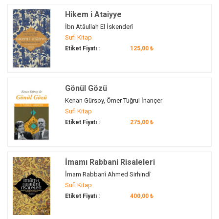
Gül Baba
(1)
Hikem i Ataiyye
günce
(1)
İbn Atâullah El İskenderî
güncel
(2)
Sufi Kitap
güven
(1)
Etiket Fiyatı :
125,00 ₺
güzel ahlak
(1)
Hacc
(2)
Hacı Bektâş-ı Velî
(1)
Gönül Gözü
Hacı Bektaş-i Veli
(4)
Kenan Gürsoy, Ömer Tuğrul İnançer
hadis
(1)
Sufi Kitap
Hadis-i Şerif
(2)
Etiket Fiyatı :
275,00 ₺
hadith
(1)
hakikat
(7)
Hakka'l-yakin
(1)
İmamı Rabbani Risaleleri
Hâlidiyye
(1)
İ̇mam Rabbanî Ahmed Sirhindî
Sufi Kitap
Hallac-ı Mansur
(3)
Etiket Fiyatı :
400,00 ₺
Halvetilerde zikir
(1)
Halvetilik
(5)