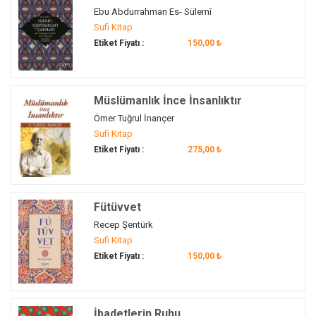
Bahaaddin Valad
(2)
Zeynu'l- Kudat El- Hicci
(1)
Ebu Abdurrahman Es- Sülemî
Balkanlar
(2)
Sufi Kitap
Barbaros Hayrettin Paşa
(1)
Etiket Fiyatı :
150,00 ₺
Batıya Yolculuk
(1)
bayramlar
(1)
bedel
(1)
Müslümanlık İnce İnsanlıktır
beden
(1)
Ömer Tuğrul İnançer
Sufi Kitap
Bektaşilik
(2)
Etiket Fiyatı :
275,00 ₺
Bektâşîlik
(1)
benlik
(1)
beyazıd-ı bestami
(4)
Fütüvvet
beyit
(1)
Recep Şentürk
bilgelik
(4)
Sufi Kitap
bilgi
(1)
Etiket Fiyatı :
150,00 ₺
bilim
(2)
birlik
(1)
birlik olma
(1)
İbadetlerin Ruhu