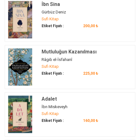
İbn Sina
edeb
(1)
Gürbüz Deniz
edebiyat
(2)
Sufi Kitap
Edebiyat Eleştirisi
(1)
Etiket Fiyatı :
200,00 ₺
edebiyat tarihi
(1)
edep
(8)
Edirne
(1)
Mutluluğun Kazanılması
Edirne Selimiye Yazma Eser Kütüphanesi
(1)
Râgıb el-İsfahanî
ehl-i beyt
(1)
Sufi Kitap
Etiket Fiyatı :
225,00 ₺
Ehl-i Beyt
(2)
Ekberiye
(1)
emanet
(1)
Adalet
emirler
(1)
İbn Miskeveyh
Endülüs
(3)
Sufi Kitap
enel hak
(1)
Etiket Fiyatı :
160,00 ₺
entelektüel
(2)
erdem
(1)