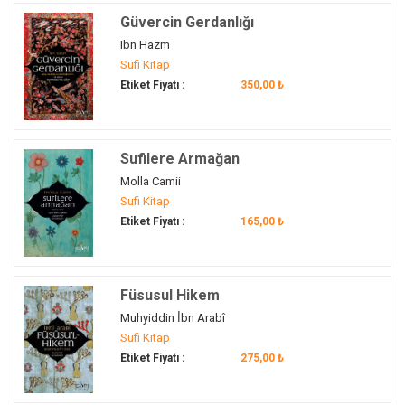
Galata Mevlevihânesi
(1)
Güvercin Gerdanlığı
Garp
(1)
Ibn Hazm
gayret
(1)
Sufi Kitap
Etiket Fiyatı :
350,00 ₺
Gazali
(4)
Gazi Evrenos Bey
(1)
Gazi Hüsrev Bey
(1)
Sufilere Armağan
Gâzi Osman Paşa
(1)
Molla Camii
gelenek
(8)
Sufi Kitap
Gelibolu
(1)
Etiket Fiyatı :
165,00 ₺
gizem
(1)
Goethe
(1)
Gönenli Mehmet Efendi
(2)
Füsusul Hikem
gönül
(3)
Muhyiddin İ̇bn Arabî
görgü kuralları
(1)
Sufi Kitap
görmek
(1)
Etiket Fiyatı :
275,00 ₺
gözlem
(2)