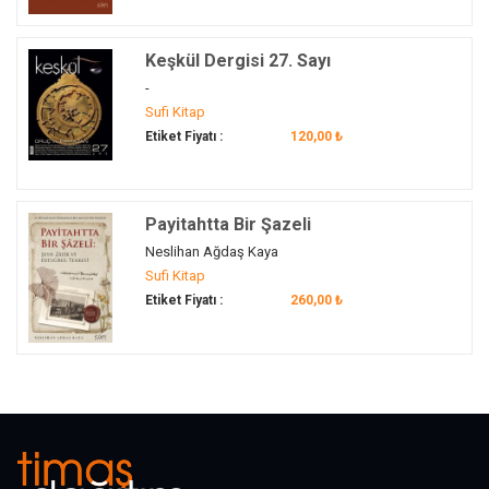
infak
(1)
insan
(4)
Keşkül Dergisi 27. Sayı
insan-ı kâmil
(1)
-
insanın arayışı
(1)
Sufi Kitap
insanın hakikat arayışı
(1)
Etiket Fiyatı :
120,00 ₺
İpek (Pec)
(1)
İran
(1)
irfan
(2)
Payitahtta Bir Şazeli
İsa Bey İshakoviç
(1)
Neslihan Ağdaş Kaya
Sufi Kitap
İsa Bey Mevlevihânesi
(1)
Etiket Fiyatı :
260,00 ₺
İSBEK
(1)
islam
(4)
İslam
(24)
İslam ahlakı
(1)
İslam devleti
(2)
İslam dünyası
(1)
İslam düşüncesi
(2)