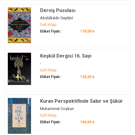
hamam
(1)
Derviş Pusulası
han
(1)
Abdülkâdir Geylânî
hanım sahabiler
(1)
Sufi Kitap
Haremeyn
(1)
Etiket Fiyatı :
170,00 ₺
Hasan
(1)
Hasan Adlî Efendi
(1)
Hasan Sezâi-i Gülşenî
(1)
Keşkül Dergisi 16. Sayı
hatıra
(1)
-
hatırat
(1)
Sufi Kitap
Etiket Fiyatı :
120,00 ₺
Hatice Alibaşoğlu
(1)
hayâ
(1)
hayır
(1)
Kuran Perspektifinde Sabır ve Şükür
hayrat
(1)
Muhammet Coşkun
Hazreti İbrahim
(1)
Sufi Kitap
Hazreti İsmail
(1)
Etiket Fiyatı :
160,00 ₺
Herman Hesse
(1)
Hermes
(2)