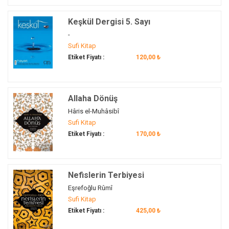
Hüseyin
(1)
Hüseyin Top
(1)
Keşkül Dergisi 5. Sayı
Hüseyin Vassaf Efendi
(2)
-
Hüthüd
(1)
Sufi Kitap
Etiket Fiyatı :
120,00 ₺
Hz. Ali
(4)
Hz. Ebu Bekir
(2)
Hz. Fatıma
(1)
Allaha Dönüş
Hz. Hızır
(2)
Hâris el-Muhâsibî
Hz. İbrahim
(2)
Sufi Kitap
Hz. İlyas
(2)
Etiket Fiyatı :
170,00 ₺
Hz. İsa
(3)
Hz. Meryem
(2)
Hz. Mevlâna
(1)
Nefislerin Terbiyesi
Hz. Mevlânâ
(2)
Eşrefoğlu Rûmî
Hz. Muhammed
(6)
Sufi Kitap
Etiket Fiyatı :
425,00 ₺
Hz. Muhammed (asm)
(1)
Hz. Musa
(4)