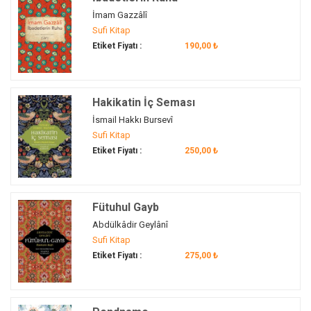
Bişr-i Hafi
(3)
İmam Gazzâlî
biyografi
(3)
Sufi Kitap
Etiket Fiyatı :
190,00 ₺
Bosna Hersek
(1)
Budizm
(2)
Bulgaristan
(1)
Hakikatin İç Seması
Bursa
(1)
İsmail Hakkı Bursevî
Bursa Dergâhları
(1)
Sufi Kitap
Bursalı mutasavvıflar
(1)
Etiket Fiyatı :
250,00 ₺
câmi
(1)
Canfeda Hatun
(1)
Cemaleddin Uşşakî
(1)
Fütuhul Gayb
cemiyet
(2)
Abdülkâdir Geylânî
cennet
(1)
Sufi Kitap
cevher
(1)
Etiket Fiyatı :
275,00 ₺
Claude Addas
(1)
cömertlik
(1)