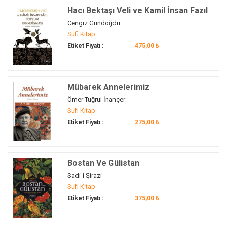
erkân
(1)
Hacı Bektaşı Veli ve Kamil İnsan Fazıl
esrarengiz
(1)
Toplum Paradigması
Cengiz Gündoğdu
Estergon Kalesi
(1)
Sufi Kitap
Eşrefoğlu Rumî
(1)
Etiket Fiyatı :
475,00 ₺
Evlâd-ı Fâtihân
(1)
Evliya
(2)
Eyüp Vakfiyesi
(1)
Mübarek Annelerimiz
ezoterik
(4)
Ömer Tuğrul İnançer
Sufi Kitap
faith
(1)
Etiket Fiyatı :
275,00 ₺
Fatih Sultan Mehmed
(2)
Fatih Sultan Mehmed Han Vakıfları
(1)
fedakârlık
(1)
Bostan Ve Gülistan
felsefe
(6)
Sadi-i Şirazi
Feridüddin-i Attar
(3)
Sufi Kitap
fıkıh
(1)
Etiket Fiyatı :
375,00 ₺
Fihi Ma Fih
(1)
Füsusul Hikem
(4)