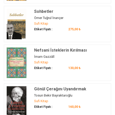
Hz. Osman
(2)
Sohbetler
Hz. Ömer
(2)
Ömer Tuğrul İnançer
Hz. Peygamber
(1)
Sufi Kitap
Hz. Süleyman
(1)
Etiket Fiyatı :
275,00 ₺
Hz. Şems
(1)
Hz. Yusuf
(2)
II. Abdülhamid
(1)
Nefsani İsteklerin Kırılması
II. Abdülhamîd
(1)
İmam Gazzâlî
II. Murad
(1)
Sufi Kitap
II. Selim
(1)
Etiket Fiyatı :
130,00 ₺
Işid
(1)
ibadet
(7)
İbn Arabi
(7)
Gönül Çerağını Uyandırmak
İbn Arabî
(2)
Tosun Bekir Bayraktaroğlu
Sufi Kitap
İbn Hazm
(1)
Etiket Fiyatı :
160,00 ₺
İbn-i Arabi
(1)