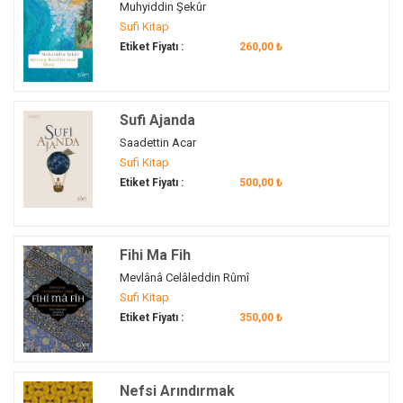
Muhyiddin Şekûr
Allah aşkı
(4)
Müfit Selim Saruhan
(1)
Sufi Kitap
Allah dostları
(1)
Mümine Yıldız
(1)
Etiket Fiyatı :
260,00 ₺
Allah sevgisi
(2)
Necdet Tosun
(1)
Allah'a yakınlık
(1)
Necmeddin Şahinler
(1)
Allah'tan utanma ve korkma
(1)
Neslihan Ağdaş Kaya
(1)
Sufi Ajanda
Amerika
(2)
Nihat Özbudun
(1)
Saadettin Acar
Anadolu
(1)
Sufi Kitap
Ömer Güçlü
(1)
Anadolu İslam'ı
(8)
Etiket Fiyatı :
500,00 ₺
Ömer Tuğrul İnançer
(13)
Anadolu Tasavvufu
(3)
Ömer Yılmaz
(1)
Anadolu'da Tasavvuf
(1)
Râgıb el-İsfahanî
(1)
anı
(2)
Fihi Ma Fih
Recep Şentürk
(1)
anılar
(1)
Mevlânâ Celâleddin Rûmî
Reşat Öngören
(1)
Sufi Kitap
anın psikolojisi
(1)
Robert Frager
(3)
Etiket Fiyatı :
350,00 ₺
Annemarie Schimmel
(1)
Ruzbihan Baklî
(2)
arınma
(4)
Saadettin Acar
(1)
ariflerin halleri
(1)
Sadettin Ökten
(1)
Nefsi Arındırmak
Ariflerin İslamı
(1)