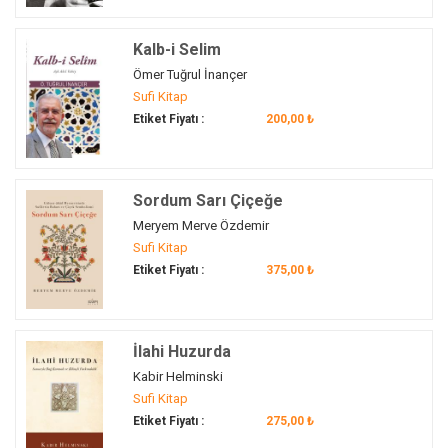
İbni Sina
(1)
İbnü'l-Cevzî
(1)
Kalb-i Selim
ibret
(1)
Ömer Tuğrul İnançer
idare
(6)
Sufi Kitap
ihlas
(2)
Etiket Fiyatı :
200,00 ₺
ihsan
(2)
ilahi aşk
(1)
ilahî aşk
(1)
Sordum Sarı Çiçeğe
ilim
(4)
Meryem Merve Özdemir
ilk on sekiz beyit
(1)
Sufi Kitap
Etiket Fiyatı :
375,00 ₺
ilme'l-yakin
(1)
İmam Gazali
(1)
iman
(2)
İlahi Huzurda
İman
(1)
Kabir Helminski
imaret
(1)
Sufi Kitap
inanışlar
(1)
Etiket Fiyatı :
275,00 ₺
İncil
(1)