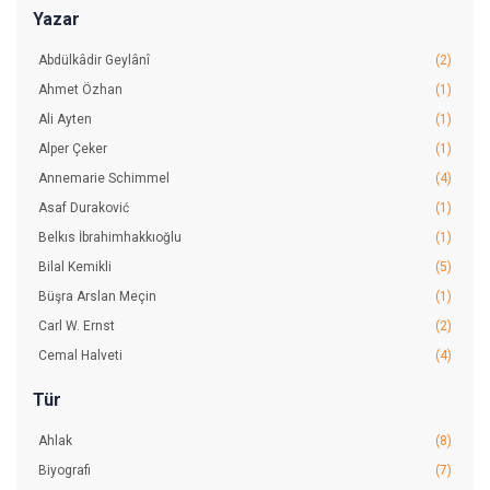
Yazar
Abdülkâdir Geylânî
(2)
Ahmet Özhan
(1)
Ali Ayten
(1)
Alper Çeker
(1)
Annemarie Schimmel
(4)
Asaf Duraković
(1)
Belkıs İbrahimhakkıoğlu
(1)
Bilal Kemikli
(5)
Büşra Arslan Meçin
(1)
Carl W. Ernst
(2)
Cemal Halveti
(4)
Cemaleddin Server Revnakoğlu
(1)
Tür
Cengiz Gündoğdu
(1)
Ahlak
(8)
Claude Addas
(2)
Biyografi
(7)
Dilaver Gürer
(1)