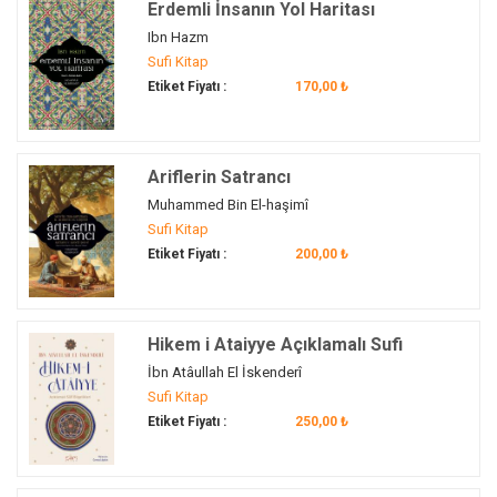
Erdemli İnsanın Yol Haritası
Dilaver Gürer
(1)
Ibn Hazm
Din
(1)
Sufi Kitap
Din ve Mezhep Çatışmaları
(1)
Etiket Fiyatı :
170,00 ₺
dinler tarihi
(1)
Divan şiiri
(2)
Divan-ı Hikmet
(2)
Ariflerin Satrancı
Divan-ı Kebir
(5)
Muhammed Bin El-haşimî
diyet
(1)
Sufi Kitap
doğal mutluluk
(1)
Etiket Fiyatı :
200,00 ₺
doğal yaşam
(1)
dostluk
(1)
dönüşüm
(1)
Hikem i Ataiyye Açıklamalı Sufi
Bilgelikleri
dua
(3)
İbn Atâullah El İskenderî
Sufi Kitap
dünya
(2)
Etiket Fiyatı :
250,00 ₺
dünyada tasavvuf
(1)
düşünce
(1)
Ebu'l Hasan eş-Şazeli
(1)