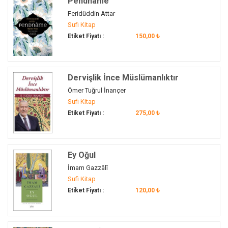
Pendname
Cüneyd-i Bağdadi
(6)
Feridüddin Attar
çaba
(1)
Sufi Kitap
çeşme
(1)
Etiket Fiyatı :
150,00 ₺
Çeştiyye
(1)
çeviri
(1)
çivili tahta
(1)
Dervişlik İnce Müslümanlıktır
Darkavi
(1)
Ömer Tuğrul İnançer
Darülaceze
(1)
Sufi Kitap
darüşşifa
(1)
Etiket Fiyatı :
275,00 ₺
deneme
(1)
depresyon
(1)
dergâh
(7)
Ey Oğul
Dergâh. Nâzım Hikmet
(1)
İmam Gazzâlî
Sufi Kitap
dert
(2)
Etiket Fiyatı :
120,00 ₺
derviş
(15)
devlet
(7)
dil
(1)