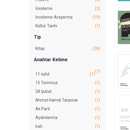
Yasin Ramazan
(4)
İnceleme
(3)
İnceleme-Araştırma
(19)
Kültür Tarihi
(1)
Tip
Kitap
(28)
Anahtar Kelime
(1)
11 eylül
(1)
15 Temmuz
(1)
28 Şubat
(1)
Ahmet Hamdi Tanpınar
(1)
Ak Parti
(1)
Aydınlanma
(1)
batı
(1)