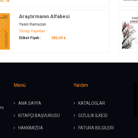
Araştırmanın Alfabesi
Yasin Ramazan
Timaş Yayınları
Etiket Fiyatı :
280,00 ₺
Menü
Yardım
ANA SAYFA
KATALOGLAR
mı
KİTAPÇI BAŞVURUSU
GİZLİLİK İLKESİ
HAKKIMIZDA
FATURA BİLGİLERİ