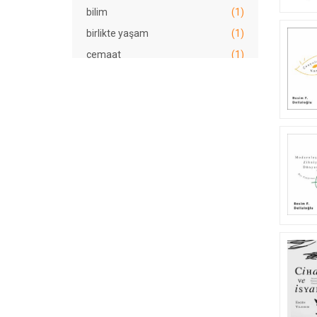
bilim
(1)
birlikte yaşam
(1)
cemaat
(1)
cemiyet
(1)
Cezayir
(1)
Cihad
(1)
çatışma
(1)
darbe
(1)
derrida
(1)
dersane krizi
(1)
din
(3)
doğu
(1)
dua
(1)
Fetullah Gülen
(1)
Gülen hareketi
(1)