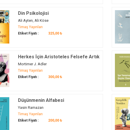
Din Psikolojisi
Ali Ayten, Ali Köse
Timaş Yayınları
Etiket Fiyatı :
325,00 ₺
Herkes İçin Aristoteles Felsefe Artık
Çok Kolay
Mortimer J. Adler
Timaş Yayınları
Etiket Fiyatı :
300,00 ₺
Düşünmenin Alfabesi
Yasin Ramazan
Timaş Yayınları
Etiket Fiyatı :
200,00 ₺