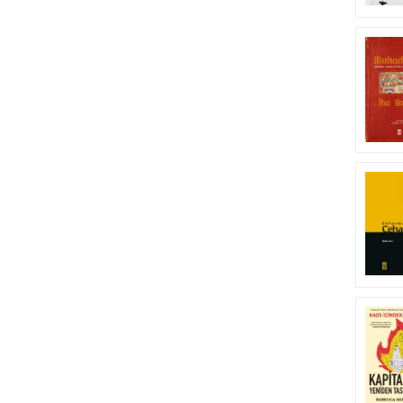
hak devretmek
(1)
hurafe
(1)
ibadet
(1)
inanç
(1)
İnanç
(1)
İslam
(2)
Mezhep
(1)
Modernizm
(1)
mustafa şerif
(1)
mustapha cherif
(1)
Necmettin Erbakan
(1)
öteki
(1)
paylaşma
(1)
psikoloji
(1)
Recep Tayyip Erdoğan
(1)