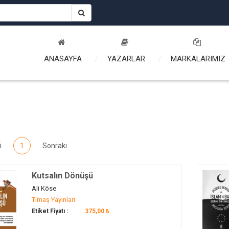
ANASAYFA
YAZARLAR
MARKALARIMIZ
i
1
Sonraki
Kutsalın Dönüşü
Ali Köse
Timaş Yayınları
Etiket Fiyatı :
375,00 ₺