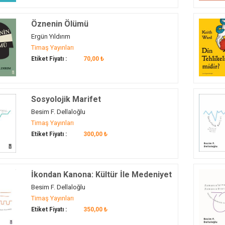
Öznenin Ölümü
Ergün Yıldırım
Timaş Yayınları
Etiket Fiyatı :
70,00 ₺
Sosyolojik Marifet
Besim F. Dellaloğlu
Timaş Yayınları
Etiket Fiyatı :
300,00 ₺
İkondan Kanona: Kültür İle Medeniyet
Arasında
Besim F. Dellaloğlu
Timaş Yayınları
Etiket Fiyatı :
350,00 ₺