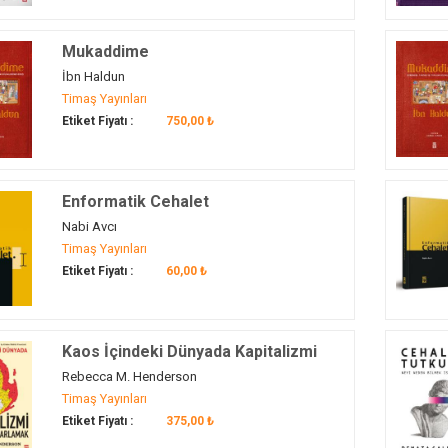
Mukaddime
İbn Haldun
Timaş Yayınları
Etiket Fiyatı :
750,00 ₺
Enformatik Cehalet
Nabi Avcı
Timaş Yayınları
Etiket Fiyatı :
60,00 ₺
Kaos İçindeki Dünyada Kapitalizmi
Yeniden Tasarlamak
Rebecca M. Henderson
Timaş Yayınları
Etiket Fiyatı :
375,00 ₺