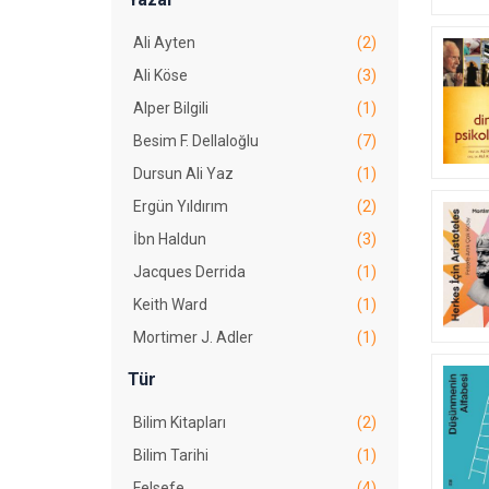
Ali Ayten
(2)
Ali Köse
(3)
Alper Bilgili
(1)
Besim F. Dellaloğlu
(7)
Dursun Ali Yaz
(1)
Ergün Yıldırım
(2)
İbn Haldun
(3)
Jacques Derrida
(1)
Keith Ward
(1)
Mortimer J. Adler
(1)
Mustafa Şerif
(1)
Tür
Nabi Avcı
(2)
Bilim Kitapları
(2)
Rebecca M. Henderson
(1)
Bilim Tarihi
(1)
Renata Salecl
(1)
Felsefe
(4)