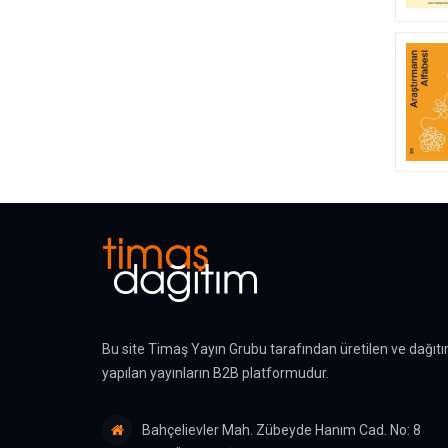
ritüel
(1)
Romantizm
(1)
Rönesans
(1)
Savaş
(1)
siyaset
(1)
sosyal bilim
(1)
sosyoloji
(1)
Sosyoloji
(1)
söz almak
(1)
Teoloji
(1)
terör
(1)
Bu site Timaş Yayın Grubu tarafından üretilen ve dağıtı
türbe
(1)
yapılan yayınların B2B platformudur.
Türk modernleşmesi
(1)
uzlaşma
(1)
Bahçelievler Mah. Zübeyde Hanım Cad. No: 8
veli
(1)