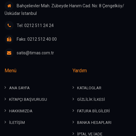
Bahçelievler Mah. Zübeyde Hanım Cad. No: 8 Çengelköy/
Üsküdar İstanbul
Tel: 0212 511 24 24
Faks: 0212 512 40 00
satis@timas.com.tr
Menü
Yardım
ANA SAYFA
KATALOGLAR
KİTAPÇI BAŞVURUSU
GİZLİLİK İLKESİ
HAKKIMIZDA
FATURA BİLGİLERİ
İLETİŞİM
BANKA HESAPLARI
İPTAL VE İADE