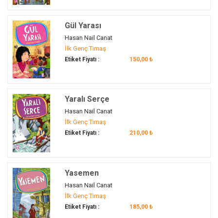
kayıp
(1)
Kırım
(1)
Gül Yarası
kız çocuğu
(1)
Hasan Nail Canat
İlk Genç Timaş
kötülükle mücadele
(1)
Etiket Fiyatı :
150,00 ₺
kuşak çatışması
(1)
macera
(2)
mücadele
(6)
Yaralı Serçe
özlem
(1)
Hasan Nail Canat
pes etmeme
(1)
İlk Genç Timaş
savaş
(2)
Etiket Fiyatı :
210,00 ₺
sinema
(1)
ünlü olmak
(1)
vatan
(2)
Yasemen
vatan sevgisi
(1)
Hasan Nail Canat
zorluklar
(1)
İlk Genç Timaş
Etiket Fiyatı :
185,00 ₺