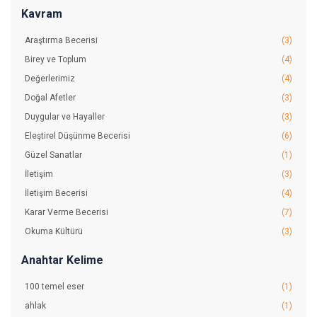
Kavram
Araştırma Becerisi
(3)
Birey ve Toplum
(4)
Değerlerimiz
(4)
Doğal Afetler
(3)
Duygular ve Hayaller
(3)
Eleştirel Düşünme Becerisi
(6)
Güzel Sanatlar
(1)
İletişim
(3)
İletişim Becerisi
(4)
Karar Verme Becerisi
(7)
Okuma Kültürü
(3)
Problem Çözme Becerisi
(7)
Anahtar Kelime
Sanat Eserlerinden Zevk Alma Becerisi
(1)
100 temel eser
(1)
Sevgi
(3)
ahlak
(1)
Toplum Hayatı
(3)