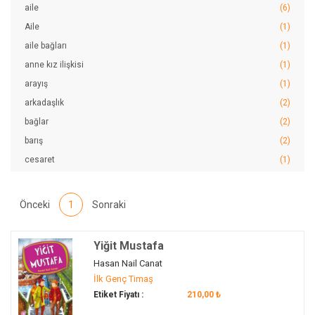
aile
(6)
Türkçeyi Doğru ve Etkin Kullanma Becerisi
(1)
Aile
(1)
Zaman ve Mekan
(3)
aile bağları
(1)
anne kız ilişkisi
(1)
arayış
(1)
arkadaşlık
(2)
bağlar
(2)
barış
(2)
cesaret
(1)
dayanışma
(1)
değerler
(4)
Önceki
1
Sonraki
duygular
(3)
gizem
(2)
Yiğit Mustafa
heyecan
(1)
Hasan Nail Canat
inanç
(5)
İlk Genç Timaş
İstanbul
(1)
Etiket Fiyatı :
210,00 ₺
kahramanlık
(2)