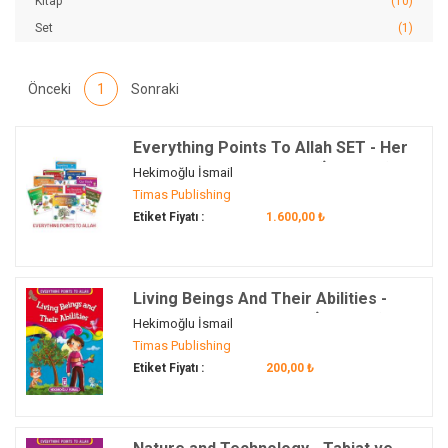
Kitap
(10)
Set
(1)
Önceki
1
Sonraki
Everything Points To Allah SET - Her
Şey Allahı Anlatıyor SET (İngilizce)
Hekimoğlu İsmail
Timas Publishing
Etiket Fiyatı :
1.600,00 ₺
Living Beings And Their Abilities -
Canlılar ve Yetenekleri (İngilizce)
Hekimoğlu İsmail
Timas Publishing
Etiket Fiyatı :
200,00 ₺