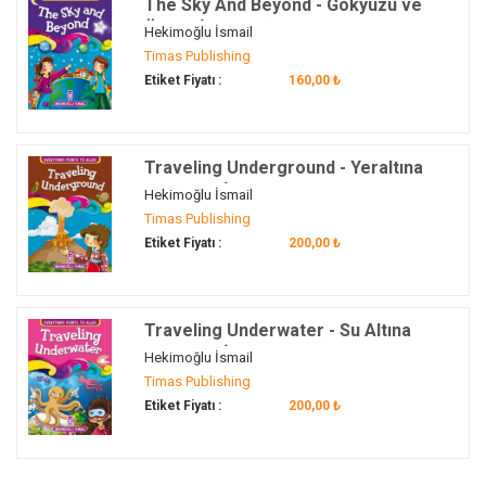
The Sky And Beyond - Gökyüzü ve
Ötesi (İngilizce)
Hekimoğlu İsmail
Timas Publishing
Etiket Fiyatı :
160,00 ₺
Traveling Underground - Yeraltına
Yolculuk (İngilizce)
Hekimoğlu İsmail
Timas Publishing
Etiket Fiyatı :
200,00 ₺
Traveling Underwater - Su Altına
Yolculuk (İngilizce)
Hekimoğlu İsmail
Timas Publishing
Etiket Fiyatı :
200,00 ₺