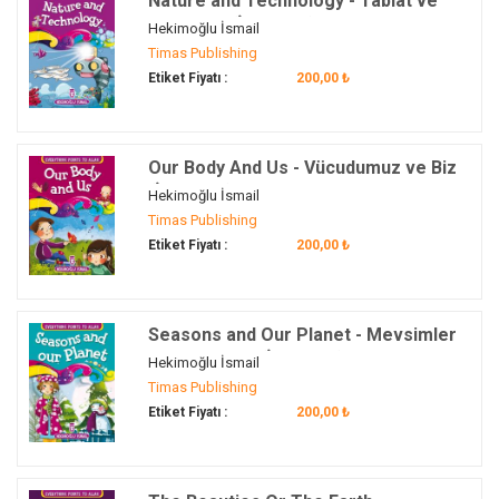
Nature and Technology - Tabiat ve
Teknoloji (İngilizce)
Hekimoğlu İsmail
Timas Publishing
Etiket Fiyatı :
200,00 ₺
Our Body And Us - Vücudumuz ve Biz
(İngilizce)
Hekimoğlu İsmail
Timas Publishing
Etiket Fiyatı :
200,00 ₺
Seasons and Our Planet - Mevsimler
ve Dünyamız (İngilizce)
Hekimoğlu İsmail
Timas Publishing
Etiket Fiyatı :
200,00 ₺