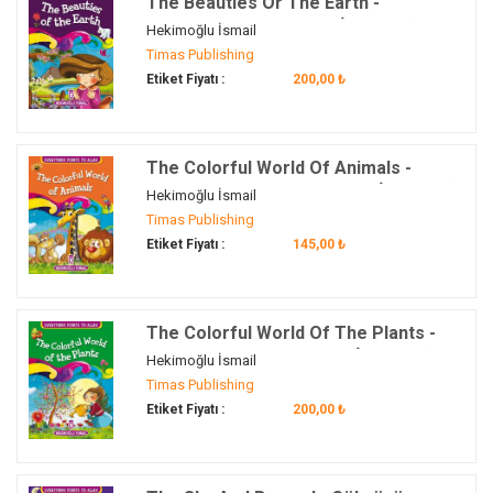
The Beauties Or The Earth -
Yeryüzündeki Güzellik (İngilizce)
Hekimoğlu İsmail
Timas Publishing
Etiket Fiyatı :
200,00 ₺
The Colorful World Of Animals -
Hayvanların Renkli Dünyası (İngilizce)
Hekimoğlu İsmail
Timas Publishing
Etiket Fiyatı :
145,00 ₺
The Colorful World Of The Plants -
Bitkilerin Renkli Dünyası (İngilizce)
Hekimoğlu İsmail
Timas Publishing
Etiket Fiyatı :
200,00 ₺