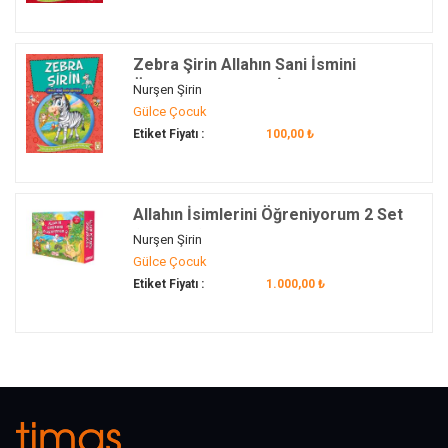
Zebra Şirin Allahın Sani İsmini
Öğreniyor - Allahın İsimlerini
Nurşen Şirin
Öğreniyorum 2
Gülce Çocuk
Etiket Fiyatı :
100,00 ₺
Allahın İsimlerini Öğreniyorum 2 Set
(10 Kitap)
Nurşen Şirin
Gülce Çocuk
Etiket Fiyatı :
1.000,00 ₺