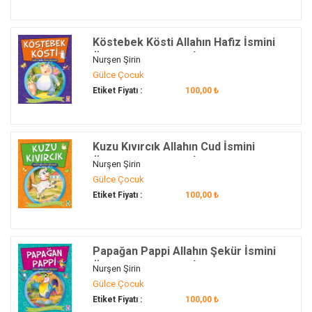
Köstebek Kösti Allahın Hafiz İsmini
Öğreniyor - Allahın İsimlerini
Nurşen Şirin
Öğreniyorum 2
Gülce Çocuk
Etiket Fiyatı :
100,00 ₺
Kuzu Kıvırcık Allahın Cud İsmini
Öğreniyor - Allahın İsimlerini
Nurşen Şirin
Öğreniyorum 2
Gülce Çocuk
Etiket Fiyatı :
100,00 ₺
Papağan Pappi Allahın Şekür İsmini
Öğreniyor - Allahın İsimlerini
Nurşen Şirin
Öğreniyorum 2
Gülce Çocuk
Etiket Fiyatı :
100,00 ₺