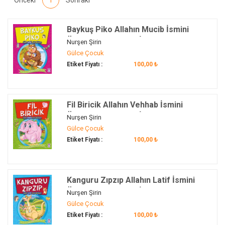
Önceki
1
Sonraki
Baykuş Piko Allahın Mucib İsmini
Öğreniyor - Allahın İsimlerini
Nurşen Şirin
Öğreniyorum 2
Gülce Çocuk
Etiket Fiyatı :
100,00 ₺
Fil Biricik Allahın Vehhab İsmini
Öğreniyor - Allahın İsimlerini
Nurşen Şirin
Öğreniyorum 2
Gülce Çocuk
Etiket Fiyatı :
100,00 ₺
Kanguru Zıpzıp Allahın Latif İsmini
Öğreniyor - Allahın İsimlerini
Nurşen Şirin
Öğreniyorum 2
Gülce Çocuk
Etiket Fiyatı :
100,00 ₺