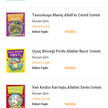
Tavuskuşu Maviş Allah'ın Cemil İsmini
Öğreniyor - Allah'ın İsimlerini
Nurşen Şirin
Öğreniyorum 2
Gülce Çocuk
Etiket Fiyatı :
100,00 ₺
Uçuç Böceği Pırıltı Allahın Basir İsmini
Öğreniyor - Allahın İsimlerini
Nurşen Şirin
Öğreniyorum 2
Gülce Çocuk
Etiket Fiyatı :
100,00 ₺
Van Kedisi Kartopu Allahın Semi İsmini
Öğreniyor - Allahın İsimlerini
Nurşen Şirin
Öğreniyorum 2
Gülce Çocuk
Etiket Fiyatı :
100,00 ₺