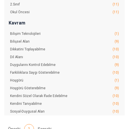
2.Sınıf
(11)
Okul Öncesi
(11)
Kavram
Bilişim Teknolojileri
(1)
Bilişsel Alan
(9)
Dikkatini Toplayabilme
(10)
Dil Alanı
(10)
Duygularını Kontrol Edebilme
(9)
Farklılıklara Saygı Gösterebilme
(10)
Hoşgörü
(1)
Hoşgörü Gösterebilme
(9)
Kendini Sözel Olarak İfade Edebilme
(10)
Kendini Tanıyabilme
(10)
Sosyal-Duygusal Alan
(10)