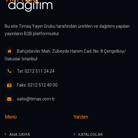
Bu site Timaş Yayın Grubu tarafından üretilen ve dağıtımı yapılan
yayınların B2B platformudur.
Bahçelievler Mah. Zübeyde Hanım Cad. No: 8 Çengelköy/
Üsküdar İstanbul
Tel: 0212 511 24 24
Faks: 0212 512 40 00
satis@timas.com.tr
Menü
Yardım
ANA SAYFA
KATALOGLAR