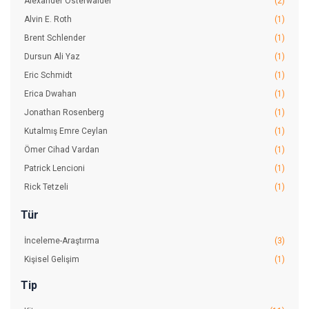
Alexander Osterwalder
(2)
Alvin E. Roth
(1)
Brent Schlender
(1)
Dursun Ali Yaz
(1)
Eric Schmidt
(1)
Erica Dwahan
(1)
Jonathan Rosenberg
(1)
Kutalmış Emre Ceylan
(1)
Ömer Cihad Vardan
(1)
Patrick Lencioni
(1)
Rick Tetzeli
(1)
Steven Levy
(1)
Tür
Tim Clark
(1)
İnceleme-Araştırma
(3)
Yves Pigneur
(2)
Kişisel Gelişim
(1)
Tip