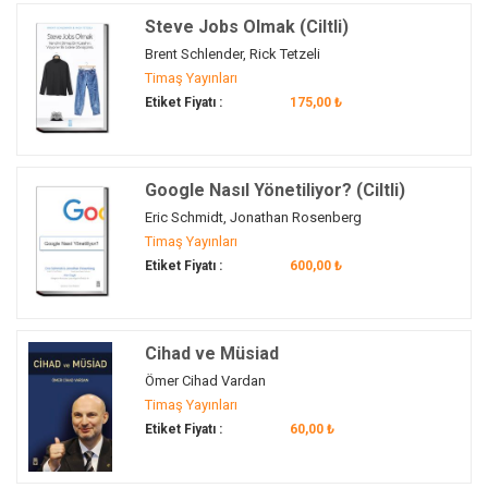
marketing strategy
(1)
Steve Jobs Olmak (Ciltli)
müşteri
(1)
Brent Schlender, Rick Tetzeli
Timaş Yayınları
next
(1)
Etiket Fiyatı :
175,00 ₺
pazarlama
(1)
pixar
(1)
piyasa
(1)
Google Nasıl Yönetiliyor? (Ciltli)
PowerBook
(1)
Eric Schmidt, Jonathan Rosenberg
reklam sektörü
(1)
Timaş Yayınları
Silikon Vadisi
(1)
Etiket Fiyatı :
600,00 ₺
sosyal medya
(1)
steve jobs
(1)
süreç
(2)
Cihad ve Müsiad
şirket
(1)
Ömer Cihad Vardan
şirket yönetimi
(1)
Timaş Yayınları
Etiket Fiyatı :
60,00 ₺
talihsizlikler
(1)
tim cook
(1)