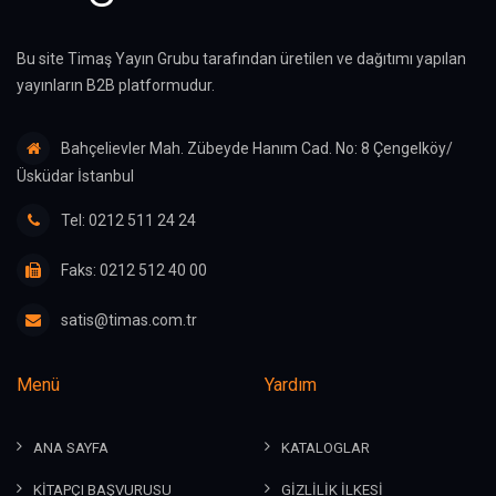
Bu site Timaş Yayın Grubu tarafından üretilen ve dağıtımı yapılan
yayınların B2B platformudur.
Bahçelievler Mah. Zübeyde Hanım Cad. No: 8 Çengelköy/
Üsküdar İstanbul
Tel: 0212 511 24 24
Faks: 0212 512 40 00
satis@timas.com.tr
Menü
Yardım
ANA SAYFA
KATALOGLAR
KİTAPÇI BAŞVURUSU
GİZLİLİK İLKESİ