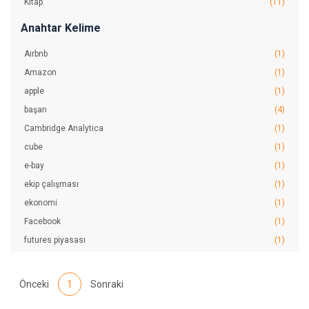
Kitap
(11)
Anahtar Kelime
Airbnb
(1)
Amazon
(1)
apple
(1)
başarı
(4)
Cambridge Analytica
(1)
cube
(1)
e-bay
(1)
ekip çalışması
(1)
ekonomi
(1)
Facebook
(1)
futures piyasası
(1)
gizlilik ihlali
(1)
Google
(1)
Önceki
1
Sonraki
Harvard
(1)