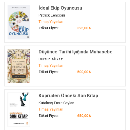
Uber
(1)
İdeal Ekip Oyuncusu
uygulama
(1)
Patrick Lencioni
ürün
(1)
Timaş Yayınları
vizyonerlik
(1)
Etiket Fiyatı :
325,00 ₺
yazılım
(1)
yönetim
(3)
Düşünce Tarihi Işığında Muhasebe
Felsefesi
Dursun Ali Yaz
Timaş Yayınları
Etiket Fiyatı :
500,00 ₺
Köprüden Önceki Son Kitap
Kutalmış Emre Ceylan
Timaş Yayınları
Etiket Fiyatı :
650,00 ₺