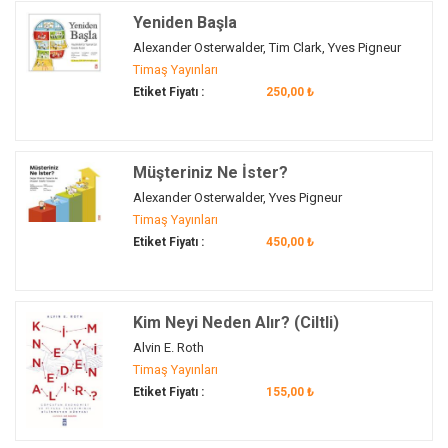
inavasyon
(1)
Yeniden Başla
inovasyon
(1)
Alexander Osterwalder, Tim Clark, Yves Pigneur
insan kaynakları
(1)
Timaş Yayınları
ipad
(1)
Etiket Fiyatı :
250,00 ₺
iPhone
(1)
ipod
(1)
iş dünyası
Müşteriniz Ne İster?
(2)
iş modeli
Alexander Osterwalder, Yves Pigneur
(3)
Timaş Yayınları
kariyer değişimi
(1)
Etiket Fiyatı :
450,00 ₺
kariyer planlama
(1)
kişisel gelişim
(1)
kodlama
(1)
Kim Neyi Neden Alır? (Ciltli)
liderlik
(1)
Alvin E. Roth
mac os
(1)
Timaş Yayınları
macbook
(1)
Etiket Fiyatı :
155,00 ₺
Macintosh
(1)
Mark Zuckerberg
(1)