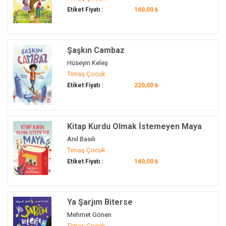
Karbon Ayak İzi
(1)
Etiket Fiyatı :
160,00 ₺
dede
(7)
Kardeş
(2)
dedektif
(3)
Kardeş İlişkileri
(2)
dedektiflik
(10)
Kardeş Sevgisi
(3)
Şaşkın Cambaz
dedektiflik...
(7)
Kardeşlik
(18)
Hüseyin Keleş
dedektiflik…
(26)
Kaşif
(42)
Timaş Çocuk
define
(1)
Etiket Fiyatı :
220,00 ₺
Kat Problemleri
(1)
Define
(3)
Katılım
(33)
Değer Eğitimi
(1)
Kaygı Yönetimi
(1)
değerler
(15)
Kitap Kurdu Olmak İstemeyen Maya
Kaygıyla Baş Etme
(2)
değerler eğitimi
(14)
Anıl Basılı
Kaynak
(12)
değerler eğitimi...
(5)
Timaş Çocuk
Kelime Türleri
(12)
Etiket Fiyatı :
140,00 ₺
değerlerimiz…
(1)
Kendi Kendini Güdüleyebilme
(12)
değirmen
(1)
Kendimi Tanıyorum
(41)
değişim…
(11)
Kendini İfade Etme
(78)
Ya Şarjım Biterse
deha
(2)
Kendini Kabul Etme
(8)
Mehmet Gönen
denemekten korkmamak
(1)
Kendini Keşfetme
(3)
Timaş Çocuk