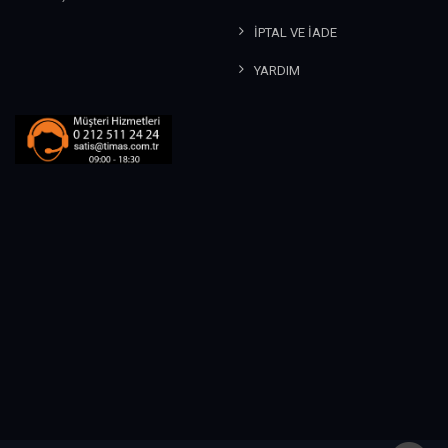
Diyarbakır
(2)
Küresel Isınma
(3)
doğa
İPTAL VE İADE
(15)
Liderlik
(64)
Doğa
(2)
Macera
(88)
YARDIM
doğa bilinci
(2)
Madde
(3)
doğa sevgisi
(21)
Madde ve Isı
(1)
doğal ve tarihî güzellikler
(12)
Maddenin Değişimi
(1)
doğal ve tarihi varlıklar
(6)
Maddenin Değişimi ve Tanınması
(3)
doğal yaşam
(2)
Maddenin Halleri
(2)
doğayı korumak
(1)
Maddenin Yapısı ve Özellikleri
(1)
doğru
(1)
Maddeyi Tanıyalım
(12)
doğru düşünme
(2)
Mahalle
(3)
doğru söylemek
(1)
Masal
(3)
doğruluk
(2)
Masumiyet Karinesi
(1)
Doğu Ekspresi
(1)
Matematik
(2)
doğum
(13)
Mekanı Algılama
(84)
doğum günü
(1)
Merak
(30)
doktor
(1)
Meraklı Olma
(15)