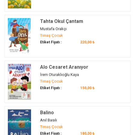
Geçmiş-Gelecek
(1)
boyama
(30)
Geçmişimi Öğreniyorum
(50)
boyama kitabı
(3)
Gelenek
(75)
Tahta Okul Çantam
boyoz
(1)
Geleneksel oyun
(1)
Mustafa Orakçı
bölme
(12)
Gelişim
(6)
Timaş Çocuk
Buhara
(1)
Etiket Fiyatı :
220,00 ₺
Gelişme
(6)
buharlaşma
(1)
Genel Kültür
(1)
buluş
(11)
Geometrik Şekiller
(2)
bulut
(2)
Alo Cesaret Aranıyor
Geometrik Yaklaşımlar
(1)
burç
(2)
İrem Oturaklıoğlu Kaya
Gerçekleşen Düşler
(21)
Bursa
(2)
Timaş Çocuk
Geri Dönüşüm
(5)
Etiket Fiyatı :
150,00 ₺
burun
(5)
Gezegenimiz Dünya
(10)
buzul
(1)
Gezi
(1)
buzullar
(1)
Girişimcilik
(49)
Balino
büyük patlama
(13)
Giyinme
(2)
Anıl Basılı
büyüklerine saygı duymak
(1)
Gizem
(1)
Timaş Çocuk
büyümek
(3)
Gizemli Olaylar
(26)
Etiket Fiyatı :
180,00 ₺