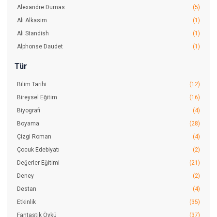
Alexandre Dumas
(5)
Ali Alkasim
(1)
Ali Standish
(1)
Alphonse Daudet
(1)
Anıl Basılı
(9)
Tür
Anne Sewell
(2)
Bilim Tarihi
(12)
Anonim Anonim
(13)
Bireysel Eğitim
(16)
Anton Çehov
(1)
Biyografi
(4)
Antonella Malvezzo
(1)
Boyama
(28)
Asiye Aslı Aslaner
(17)
Çizgi Roman
(4)
Asiye Yıldırım
(1)
Çocuk Edebiyatı
(2)
Aslı Alper
(3)
Değerler Eğitimi
(21)
Aysel Gürmen
(11)
Deney
(2)
Ayşegül Dede
(9)
Destan
(4)
Ayşenur Kurtuluş Peltek
(3)
Etkinlik
(35)
Bear Grylls
(6)
Fantastik Öykü
(37)
Bernadette Cuxart
(1)