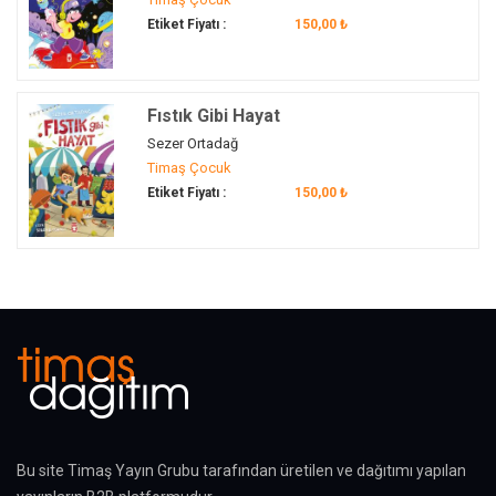
denet
(1)
Kendini Sözel Olarak İfade Edebilme
(65)
Etiket Fiyatı :
150,00 ₺
deney
(9)
Kendini Tanıma
(1)
Deney
(2)
Kendini Tanıyabilme
(66)
deneyim
(5)
Kesirler
(4)
Fıstık Gibi Hayat
denge
(5)
Keşfetme
(15)
Sezer Ortadağ
deniz
(11)
Timaş Çocuk
Keşif
(29)
deniz canlıları
(1)
Etiket Fiyatı :
150,00 ₺
Kişilerarası Zeka
(5)
deniz hayvanları
(1)
Kişisel Bakım
(11)
denizci
(2)
Kişisel Gelişim
(6)
Denizciler
(11)
Kişisel ve Sosyal Değerlere Önem Verme
(21)
denizcilik
(2)
Kitap
(2)
denizcilik...
(1)
Kitap Okumayı Sevdirme
(2)
Denizli
(1)
Kitap Sevgisi
(9)
Denizli'nin önemli yerleri
(1)
Kodlama
(2)
dergâh
(1)
Komşu
(2)
deri
(5)
Bu site Timaş Yayın Grubu tarafından üretilen ve dağıtımı yapılan
Komşuluk
(2)
derli toplu olmak
(1)