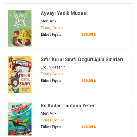
Deyim ve Atasözü
(2)
Nurlan Nazlı Kaya
(3)
atölye
(1)
Dijital dünya
(3)
Ayvayı Yedik Müzesi
Nurşen Şirin
(35)
avatar
(1)
Dijital Farkındalık
(1)
Mert Arık
Nurten Deniz Nazlıer Sevdi
(2)
Aydın
(1)
Dikkat Gelişimi
(2)
Timaş Çocuk
Oscar Wilde
(2)
aydınlık…
(3)
Etiket Fiyatı :
180,00 ₺
Dikkatini Toplayabilme
(45)
Oya Doğan
(5)
Ayşegül Dede…
(5)
Dil Alanı
(104)
Ömür Uzel
(12)
azim
(10)
Dil Bilgisi
(5)
Özge Selçuk Bozkurt
(6)
azimli olma
(11)
Sıfır Kural Sınıfı Özgürlüğün Sınırları
Dil ve Kültür
(1)
Özlem Horlu
(1)
baba
(1)
Ergün Kazanır
Dili Güzel Kullanma
(1)
Öznur Çolakoğlu Cam
(2)
baba ve çocuk
(1)
Timaş Çocuk
Dilimizin Zenginlikleri
(4)
Patricia Hegarty
(1)
Etiket Fiyatı :
180,00 ₺
baba-kız
(1)
Din
(4)
Przemysław Wechterowicz
(1)
babamın masası
(1)
Dinlediğini Anlama
(1)
Rebecca Gilpin
(1)
bağımsızlık
(1)
Dinlediklerini Çeşitli Yollarla İfade Edebilme
(12)
Robert L. Stevenson
(3)
Bu Kadar Tantana Yeter
bağırsak
(1)
Dinleme / Konuşma
(1)
Robert Louis Stevenson
(1)
Mert Arık
bağışlayıcılık
(1)
Dişler
(1)
Timaş Çocuk
Ross Montgomery
(1)
bahçe
(3)
DNA
(2)
Etiket Fiyatı :
140,00 ₺
Rudyard Kipling
(5)
baklava
(1)
DNA ve Hücre
(7)