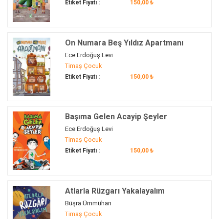
çevre duyarlılığı
(1)
Etiket Fiyatı :
150,00 ₺
Işık
(1)
çevre kirliliği
(3)
Işık Hızı
(1)
çevre sevgisi
(10)
Işık ve Ses
(13)
On Numara Beş Yıldız Apartmanı
çevreye duyarlı olma…
(6)
İcatlar
(9)
Ece Erdoğuş Levi
çevreye saygı
(2)
İfade Etme
(3)
Timaş Çocuk
çevreyi koruma
(3)
İfade Özgürlüğü
(1)
Etiket Fiyatı :
150,00 ₺
çıkarma
(12)
İletişim
(278)
çıkartma
(1)
İletişim Becerisi
(16)
çiçek
(1)
İlişki Kurma
(15)
Başıma Gelen Acayip Şeyler
çizgi
(1)
İlk Yerleşim Alanları
(1)
Ece Erdoğuş Levi
çizgi roman
(2)
İnceleme Araştırma
(1)
Timaş Çocuk
çocuk
(27)
Etiket Fiyatı :
150,00 ₺
İnsan İlişkileri
(69)
Çocuk
(18)
İnsan Sevgisi
(47)
çocuk gelişimi
(2)
İnsan Vücudu
(1)
çocuk kitabı
(42)
Atlarla Rüzgarı Yakalayalım
İnsanlar ve Yönetim
(28)
Çocuk kitabı
(5)
Büşra Ümmühan
İnternet
(2)
çocuk kitabı…
(1)
Timaş Çocuk
İpek Yolunda Türkler
(4)