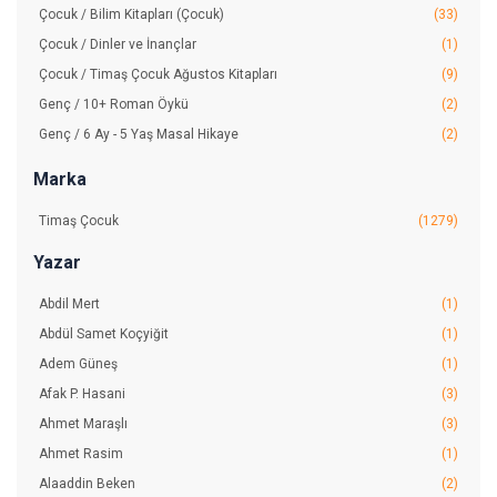
Çocuk / Bilim Kitapları (Çocuk)
(33)
Çocuk / Dinler ve İnançlar
(1)
Çocuk / Timaş Çocuk Ağustos Kitapları
(9)
Genç / 10+ Roman Öykü
(2)
Genç / 6 Ay - 5 Yaş Masal Hikaye
(2)
Yetişkin / Ağustos Kitapları
(9)
Marka
Timaş Çocuk
(1279)
Yazar
Abdil Mert
(1)
Abdül Samet Koçyiğit
(1)
Adem Güneş
(1)
Afak P. Hasani
(3)
Ahmet Maraşlı
(3)
Ahmet Rasim
(1)
Alaaddin Beken
(2)