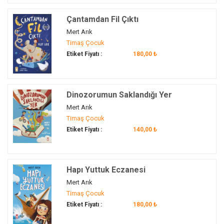
Murat Bingöl
(1)
arkadaşlık
(156)
Çokgenler
(1)
Murat Moroğlu
(6)
Çantamdan Fil Çıktı
arkadaşlık...
(2)
Çözüm Üretme
(3)
Mustafa Orakçı
(157)
Mert Arık
arkadaşlık…
(3)
Dağ
(1)
Timaş Çocuk
Mustafa Öztürk
(2)
arkeoloji müzesi
(2)
Danışmak
(1)
Etiket Fiyatı :
180,00 ₺
Müjgan Şeyhi
(17)
arsa
(1)
Dayanışma
(264)
Münire Daniş
(2)
Artemis Tapınağı
(1)
Değer
(43)
Münire Şafak
(11)
asker
(35)
Değerler
(17)
Dinozorumun Saklandığı Yer
Müslüm Tekin
(3)
Aspendos
(1)
Değerlerimiz
(132)
Mert Arık
Nalan Aktaş Sönmez
(35)
astronomi
(6)
Timaş Çocuk
Değişim
(21)
Namık Kemal
(1)
astronot
(2)
Etiket Fiyatı :
140,00 ₺
Değişim ve Sürekliliği
(6)
Necla Saydam
(22)
aşçı
(2)
Değişim ve Sürekliliği Algılama
(26)
Nede Hocaoğlu
(1)
Aşık Veysel
(1)
Değişim ve Süreklilik
(19)
Nefise Atçakarlar
(16)
at
(1)
Hapı Yuttuk Eczanesi
Deney
(3)
Nehir Aydın Gökduman
(32)
At
(1)
Mert Arık
Deniz Taşıtları
(1)
Nil Şahlıoğlu
(1)
Timaş Çocuk
Atasözü
(6)
Deprem
(1)
Etiket Fiyatı :
180,00 ₺
Nuray Türkyılmaz
(10)
atıklar
(3)
Devlet
(27)
Nuray Türkyılmaz Catic
(12)
atletizm
(2)