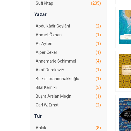
Sufi Kitap
(235)
Yazar
Abdülkâdir Geylânî
(2)
Ahmet Özhan
(1)
Ali Ayten
(1)
Alper Çeker
(1)
Annemarie Schimmel
(4)
Asaf Duraković
(1)
Belkıs İbrahimhakkıoğlu
(1)
Bilal Kemikli
(5)
Büşra Arslan Meçin
(1)
Carl W. Ernst
(2)
Cemal Halveti
(4)
Tür
Cemaleddin Server Revnakoğlu
(1)
Ahlak
(8)