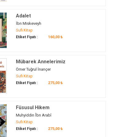
Adalet
İbn Miskeveyh
Sufi Kitap
Etiket Fiyatı :
160,00 ₺
Mübarek Annelerimiz
Ömer Tuğrul İnançer
Sufi Kitap
Etiket Fiyatı :
275,00 ₺
Füsusul Hikem
Muhyiddin İ̇bn Arabî
Sufi Kitap
Etiket Fiyatı :
275,00 ₺