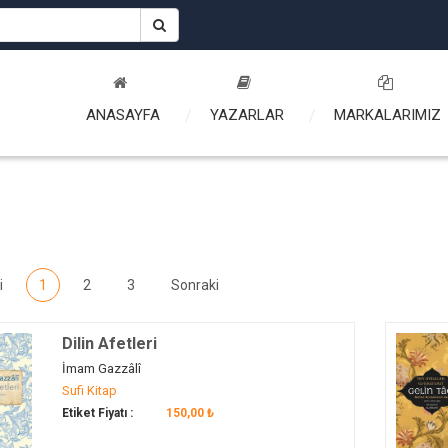
ANASAYFA
YAZARLAR
MARKALARIMIZ
i
1
2
3
Sonraki
Dilin Afetleri
İmam Gazzâlî
Sufi Kitap
Etiket Fiyatı :
150,00 ₺