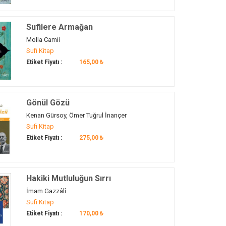
Sufilere Armağan
Molla Camii
Sufi Kitap
Etiket Fiyatı :
165,00 ₺
Gönül Gözü
Kenan Gürsoy, Ömer Tuğrul İnançer
Sufi Kitap
Etiket Fiyatı :
275,00 ₺
Hakiki Mutluluğun Sırrı
İmam Gazzâlî
Sufi Kitap
Etiket Fiyatı :
170,00 ₺