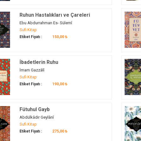
Ruhun Hastalıkları ve Çareleri
Ebu Abdurrahman Es- Sülemî
Sufi Kitap
Etiket Fiyatı :
150,00 ₺
İbadetlerin Ruhu
İmam Gazzâlî
Sufi Kitap
Etiket Fiyatı :
190,00 ₺
Fütuhul Gayb
Abdülkâdir Geylânî
Sufi Kitap
Etiket Fiyatı :
275,00 ₺