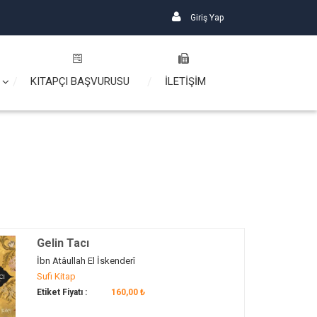
Giriş Yap
KITAPÇI BAŞVURUSU
İLETİŞİM
Gelin Tacı
İbn Atâullah El İskenderî
Sufi Kitap
Etiket Fiyatı :
160,00 ₺