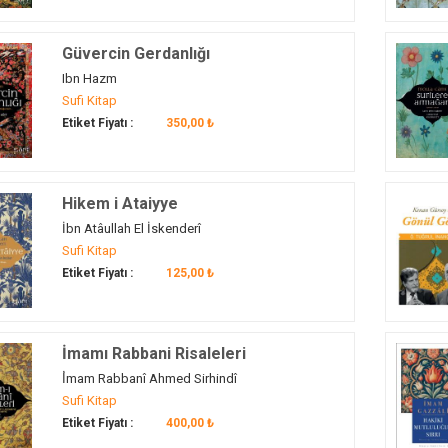
Güvercin Gerdanlığı
Ibn Hazm
Sufi Kitap
Etiket Fiyatı :
350,00 ₺
Hikem i Ataiyye
İbn Atâullah El İskenderî
Sufi Kitap
Etiket Fiyatı :
125,00 ₺
İmamı Rabbani Risaleleri
İ̇mam Rabbanî Ahmed Sirhindî
Sufi Kitap
Etiket Fiyatı :
400,00 ₺