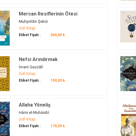
Mercan Resiflerinin Ötesi
Muhyiddin Şekûr
Sufi Kitap
Etiket Fiyatı :
260,00 ₺
Nefsi Arındırmak
İmam Gazzâlî
Sufi Kitap
Etiket Fiyatı :
150,00 ₺
Allaha Yöneliş
Hâris el-Muhâsibî
Sufi Kitap
Etiket Fiyatı :
170,00 ₺