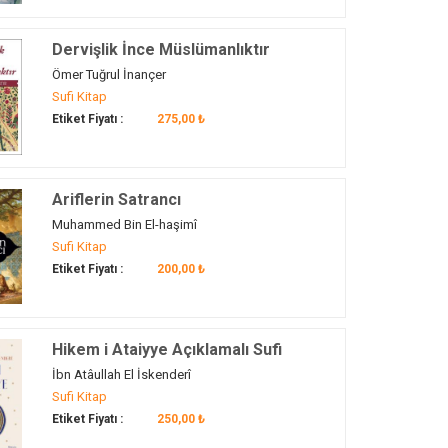
Dervişlik İnce Müslümanlıktır
Ömer Tuğrul İnançer
Sufi Kitap
Etiket Fiyatı :
275,00 ₺
Ariflerin Satrancı
Muhammed Bin El-haşimî
Sufi Kitap
Etiket Fiyatı :
200,00 ₺
Hikem i Ataiyye Açıklamalı Sufi
Bilgelikleri
İbn Atâullah El İskenderî
Sufi Kitap
Etiket Fiyatı :
250,00 ₺