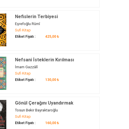
Nefislerin Terbiyesi
Eşrefoğlu Rûmî
Sufi Kitap
Etiket Fiyatı :
425,00 ₺
Nefsani İsteklerin Kırılması
İmam Gazzâlî
Sufi Kitap
Etiket Fiyatı :
130,00 ₺
Gönül Çerağını Uyandırmak
Tosun Bekir Bayraktaroğlu
Sufi Kitap
Etiket Fiyatı :
160,00 ₺