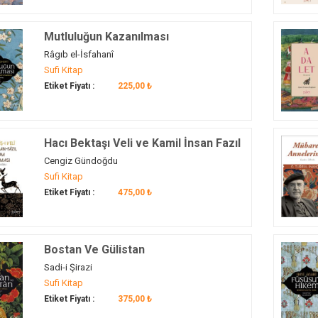
Mutluluğun Kazanılması
Râgıb el-İsfahanî
Sufi Kitap
Etiket Fiyatı :
225,00 ₺
Hacı Bektaşı Veli ve Kamil İnsan Fazıl
Toplum Paradigması
Cengiz Gündoğdu
Sufi Kitap
Etiket Fiyatı :
475,00 ₺
Bostan Ve Gülistan
Sadi-i Şirazi
Sufi Kitap
Etiket Fiyatı :
375,00 ₺