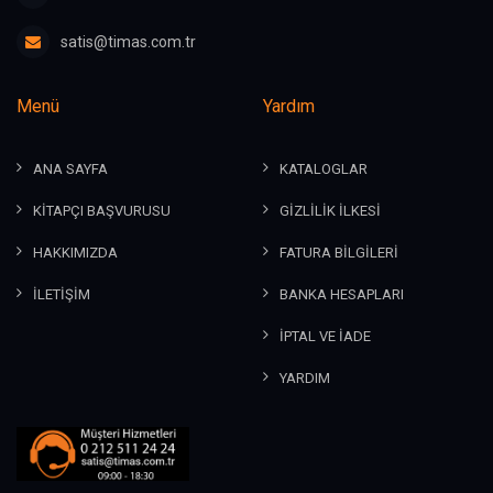
satis@timas.com.tr
Menü
Yardım
ANA SAYFA
KATALOGLAR
KİTAPÇI BAŞVURUSU
GİZLİLİK İLKESİ
HAKKIMIZDA
FATURA BİLGİLERİ
İLETİŞİM
BANKA HESAPLARI
İPTAL VE İADE
YARDIM