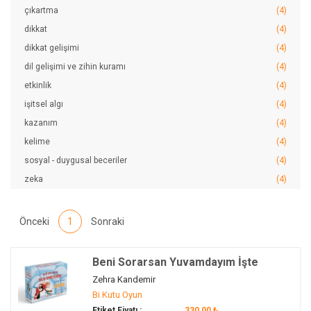
çıkartma
(4)
dikkat
(4)
dikkat gelişimi
(4)
dil gelişimi ve zihin kuramı
(4)
etkinlik
(4)
işitsel algı
(4)
kazanım
(4)
kelime
(4)
sosyal - duygusal beceriler
(4)
zeka
(4)
Önceki
1
Sonraki
Beni Sorarsan Yuvamdayım İşte
Buzullar Kitap ve Oyun Seti
Zehra Kandemir
Bi Kutu Oyun
Etiket Fiyatı :
330,00 ₺