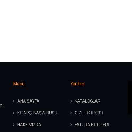
Menü
Yardım
ANA SAYFA
KATALOGLAR
mı
KİTAPÇI BAŞVURUSU
GİZLİLİK İLKESİ
HAKKIMIZDA
FATURA BİLGİLERİ