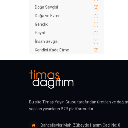
Doğa Sevgisi
(2)
Doğa ve Evren
(1)
Gençlik
(1)
Hayat
(1)
İnsan Sevgisi
(1)
Kendini İfade Etme
(2)
Kendini Tanıyabilme
(2)
Kitap Okumayı Sevdirme
(1)
Kitap Sevgisi
(1)
Umut
(1)
Yazar
(3)
Yetenek
(1)
Bu site Timaş Yayın Grubu tarafından üretilen ve dağıtı
yapılan yayınların B2B platformudur.
Bahçelievler Mah. Zübeyde Hanım Cad. No: 8