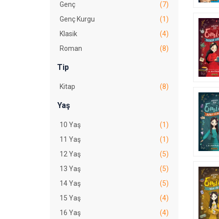
Genç
(7)
Genç Kurgu
(1)
Klasik
(4)
Roman
(8)
Tip
Kitap
(8)
Yaş
10 Yaş
(1)
11 Yaş
(1)
12 Yaş
(5)
13 Yaş
(5)
14 Yaş
(5)
15 Yaş
(4)
16 Yaş
(4)