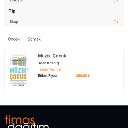
Psikoloji
(1)
Tip
Kitap
(1)
Önceki
Sonraki
Müzik-Çocuk
Joan Koenig
Timaş Yayınları
Etiket Fiyatı :
350,00 ₺