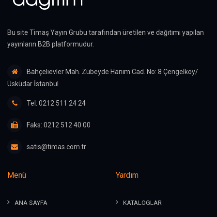
Bu site Timaş Yayın Grubu tarafından üretilen ve dağıtımı yapılan
yayınların B2B platformudur.
Bahçelievler Mah. Zübeyde Hanım Cad. No: 8 Çengelköy/
Üsküdar İstanbul
Tel: 0212 511 24 24
Faks: 0212 512 40 00
satis@timas.com.tr
Menü
Yardım
ANA SAYFA
KATALOGLAR