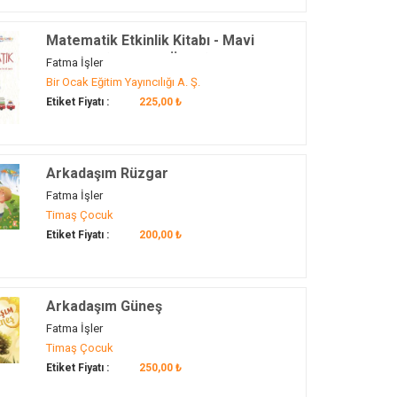
Matematik Etkinlik Kitabı - Mavi
Çember (48 Ay ve Üzeri)
Fatma İşler
Bir Ocak Eğitim Yayıncılığı A. Ş.
Etiket Fiyatı :
225,00 ₺
Arkadaşım Rüzgar
Fatma İşler
Timaş Çocuk
Etiket Fiyatı :
200,00 ₺
Arkadaşım Güneş
Fatma İşler
Timaş Çocuk
Etiket Fiyatı :
250,00 ₺