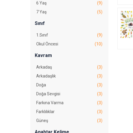
6 Yaş
(9)
7 Yaş
(5)
Sınıf
1.Sınıf
(9)
Okul Öncesi
(10)
Kavram
Arkadaş
(3)
Arkadaşlık
(3)
Doğa
(3)
Doğa Sevgisi
(3)
Farkına Varma
(3)
Farklılıklar
(3)
Güneş
(3)
Anahtar Kelime