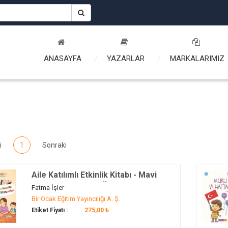
ANASAYFA
YAZARLAR
MARKALARIMIZ
i
1
Sonraki
Aile Katılımlı Etkinlik Kitabı - Mavi
Çember (48 Ay ve Üzeri)
Fatma İşler
Bir Ocak Eğitim Yayıncılığı A. Ş.
Etiket Fiyatı :
275,00 ₺