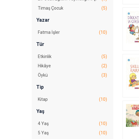
Timaş Çocuk
(5)
Yazar
Fatma İşler
(10)
Tür
Etkinlik
(5)
Hikâye
(2)
Öykü
(3)
Tip
Kitap
(10)
Yaş
4 Yaş
(10)
5 Yaş
(10)