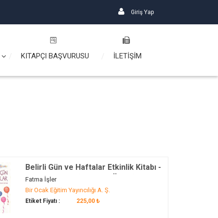
Giriş Yap
KITAPÇI BAŞVURUSU
İLETİŞİM
Belirli Gün ve Haftalar Etkinlik Kitabı -
Mavi Çember (48 Ay ve Üzeri)
Fatma İşler
Bir Ocak Eğitim Yayıncılığı A. Ş.
Etiket Fiyatı :
225,00 ₺