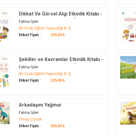
Dikkat Ve Görsel Algı Etkinlik Kitabı -
Mavi Çember (48 Ay ve Üzeri)
Fatma İşler
Bir Ocak Eğitim Yayıncılığı A. Ş.
Etiket Fiyatı :
225,00 ₺
Şekiller ve Kavramlar Etkinlik Kitabı -
Mavi Çember (48 Ay ve Üzeri)
Fatma İşler
Bir Ocak Eğitim Yayıncılığı A. Ş.
Etiket Fiyatı :
225,00 ₺
Arkadaşım Yağmur
Fatma İşler
Timaş Çocuk
Etiket Fiyatı :
250,00 ₺