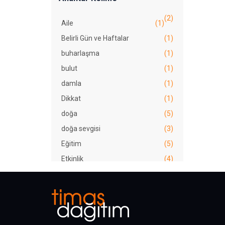
(2)
Aile
(1)
Belirli Gün ve Haftalar
(1)
buharlaşma
(1)
bulut
(1)
damla
(1)
Dikkat
(1)
doğa
(5)
doğa sevgisi
(3)
Eğitim
(5)
Etkinlik
(4)
farkındalık
(3)
gökkuşağı
(2)
Görsel
(1)
Güneş
(2)