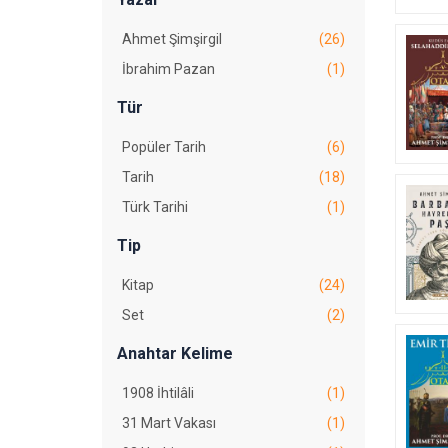
Ahmet Şimşirgil
(26)
İbrahim Pazan
(1)
Tür
Popüler Tarih
(6)
Tarih
(18)
Türk Tarihi
(1)
Tip
Kitap
(24)
Set
(2)
Anahtar Kelime
1908 İhtilâli
(1)
31 Mart Vakası
(1)