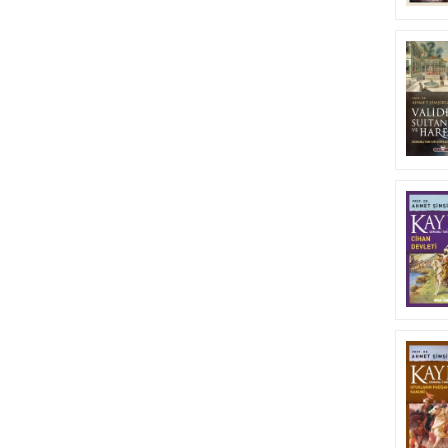
Celali İsyanları
(1)
Cem Sultan
(1)
Cemal Paşa
(1)
Cerbe Zaferi
(1)
Çağatay Hanlığı
(1)
Çağrı Bey
(2)
Çaldıran Muharebeleri
(1)
Çanakkale Savaşları
(1)
Çıldır Muharebesi
(1)
Çırağan Vakası
(1)
Çinili Köşk
(1)
Damat Ferid Paşa
(1)
Dandanakan Savaşı
(2)
Denizcilik
(1)
Devşirme Sistemi
(1)