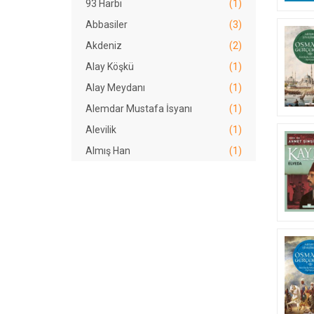
93 Harbi
(1)
Abbasiler
(3)
Akdeniz
(2)
Alay Köşkü
(1)
Alay Meydanı
(1)
Alemdar Mustafa İsyanı
(1)
Alevilik
(1)
Almış Han
(1)
Amidülmülk Kündüri
(2)
Ankara Savaşı
(2)
Ayasofya
(1)
Ayestefanos Antlaşması
(1)
Azerbaycan
(1)
Aziz Mahmud Hüdâyî
(1)
Bâb-ı Hümayun
(1)