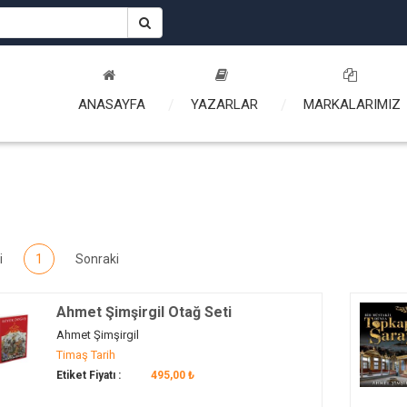
ANASAYFA
YAZARLAR
MARKALARIMIZ
i
1
Sonraki
Ahmet Şimşirgil Otağ Seti
Ahmet Şimşirgil
Timaş Tarih
Etiket Fiyatı :
495,00 ₺