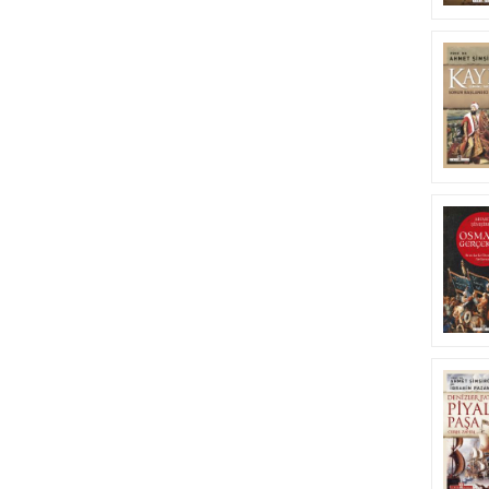
Balkan Savaşları
(1)
Baltacı ve Katerina
(1)
Barbaros Hayreddin Paşa
(3)
Barlaslar
(1)
Belgrad Muhasarası
(1)
Belgrad'ın Fethi
(1)
Berlin Antlaşması
(1)
Bezmialem Valide Sultan
(1)
Bişr-i Hafi
(1)
Bizanslılar
(2)
Boğdan Seferi
(2)
Bomba Hadisesi
(1)
British Museum
(1)
cariyelik
(1)
Cariyelik
(1)