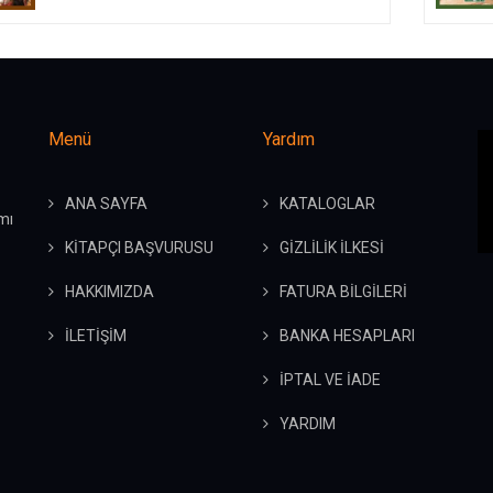
Menü
Yardım
ANA SAYFA
KATALOGLAR
mı
KİTAPÇI BAŞVURUSU
GİZLİLİK İLKESİ
HAKKIMIZDA
FATURA BİLGİLERİ
İLETİŞİM
BANKA HESAPLARI
İPTAL VE İADE
YARDIM