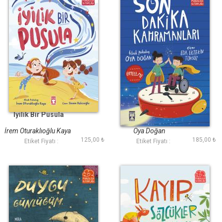
İyilik Bir Pusula
Son Dakika
Kahramanları
İrem Oturaklıoğlu Kaya
Oya Doğan
125,00 ₺
185,00 ₺
Etiket Fiyatı :
Etiket Fiyatı :