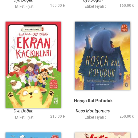
Oya Doğan
Oya Doğan
Günlüğüm
160,00 ₺
160,00 ₺
Etiket Fiyatı :
Etiket Fiyatı :
Ekran Kaçkınları
Hoşça Kal Pofuduk
Oya Doğan
Ross Montgomery
210,00 ₺
250,00 ₺
Etiket Fiyatı :
Etiket Fiyatı :