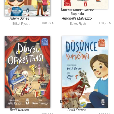
Noonan
Marslı Albert Görev
Başında
Adem Güneş
Antonella Malvezzo
150,00 ₺
125,00 ₺
Etiket Fiyatı :
Etiket Fiyatı :
Duygu Orkestrası
Düşünce Kumandası
Betül Karaca
Betül Karaca