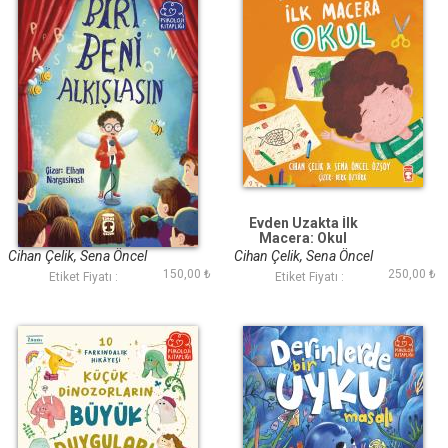
Biri Beni Alkışlasın
Evden Uzakta İlk
Macera: Okul
Cihan Çelik, Sena Öncel
Cihan Çelik, Sena Öncel
150,00 ₺
250,00 ₺
Özsoy
Özsoy
Etiket Fiyatı :
Etiket Fiyatı :