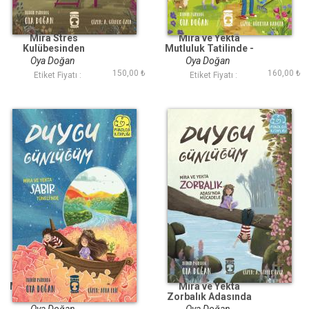
Mira Stres
Mira ve Yekta
Kulübesinden
Mutluluk Tatilinde -
Ayrılıyor - Duygu
Duygu Günlüğüm
Oya Doğan
Oya Doğan
Günlüğüm
150,00 ₺
160,00 ₺
Etiket Fiyatı :
Etiket Fiyatı :
Mira ve Yekta Sabır
Mira ve Yekta
Tünelinde - Duygu
Zorbalık Adasında
Günlüğüm
Mücadele - Duygu