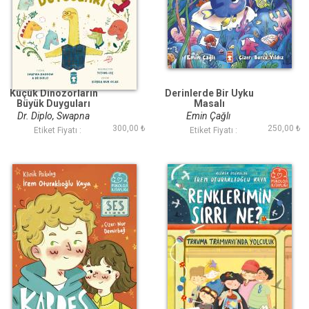
Küçük Dinozorların
Derinlerde Bir Uyku
Büyük Duyguları
Masalı
Dr. Diplo, Swapna
Emin Çağlı
300,00 ₺
250,00 ₺
Haddow
Etiket Fiyatı :
Etiket Fiyatı :