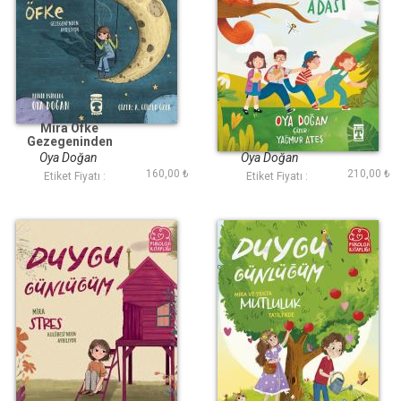
Mira Öfke
Kayıp Sözcükler
Gezegeninden
Adası
Ayrılıyor - Duygu
Oya Doğan
Oya Doğan
Günlüğüm
160,00 ₺
210,00 ₺
Etiket Fiyatı :
Etiket Fiyatı :