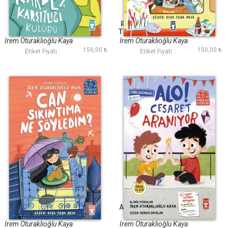
Kardeş Karşıtlığı
Renklerimin Sırrı Ne
Kulübü
Travma Tramvayında
Yolculuk
İrem Oturaklıoğlu Kaya
İrem Oturaklıoğlu Kaya
150,00 ₺
150,00 ₺
Etiket Fiyatı :
Etiket Fiyatı :
Can Sıkıntıma Ne
Alo Cesaret Aranıyor
Söyledim
İrem Oturaklıoğlu Kaya
İrem Oturaklıoğlu Kaya