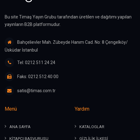
Bu site Timaş Yayın Grubu tarafından üretilen ve dağıtımı yapılan
yayınların B2B platformudur.
Bahçelievler Mah. Zübeyde Hanım Cad. No: 8 Çengelköy/
Üsküdar İstanbul
Tel: 0212 511 24 24
Faks: 0212 512 40 00
satis@timas.com.tr
Menü
Yardım
ANA SAYFA
KATALOGLAR
KİTAPÇI BAŞVURUSU
GİZLİLİK İLKESİ