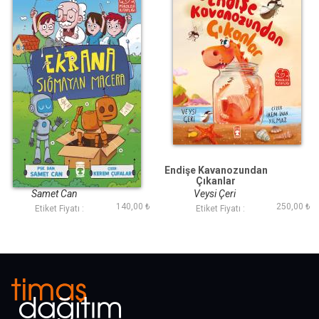
Ekrana Sığmayan
Endişe Kavanozundan
Macera
Çıkanlar
Samet Can
Veysi Çeri
140,00 ₺
250,00 ₺
Etiket Fiyatı :
Etiket Fiyatı :