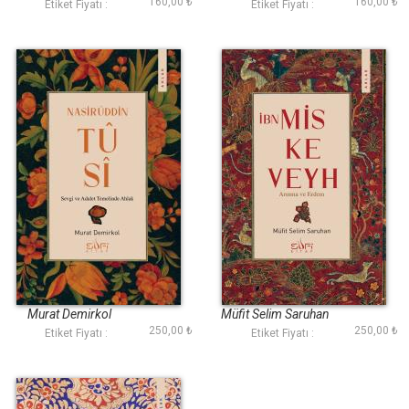
160,00 ₺
160,00 ₺
Etiket Fiyatı :
Etiket Fiyatı :
Nasirüddin Tûsî
İbn Miskeveyh
Murat Demirkol
Müfit Selim Saruhan
250,00 ₺
250,00 ₺
Etiket Fiyatı :
Etiket Fiyatı :