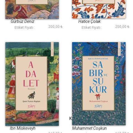
İbn Sina
Muhasibi
Gürbüz Deniz
Hatice Çolak
200,00 ₺
250,00 ₺
Etiket Fiyatı :
Etiket Fiyatı :
Adalet
Kuran Perspektifinde
Sabır ve Şükür
İbn Miskeveyh
Muhammet Coşkun