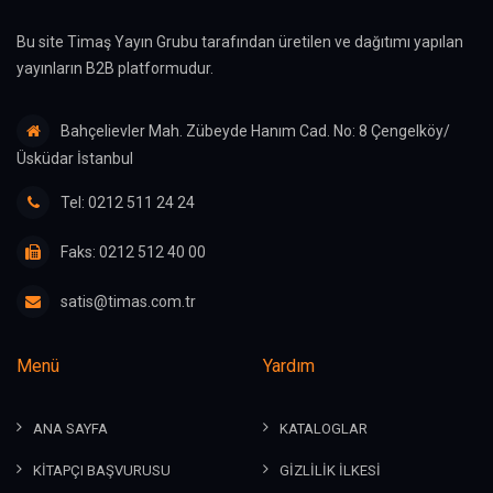
Bu site Timaş Yayın Grubu tarafından üretilen ve dağıtımı yapılan
yayınların B2B platformudur.
Bahçelievler Mah. Zübeyde Hanım Cad. No: 8 Çengelköy/
Üsküdar İstanbul
Tel: 0212 511 24 24
Faks: 0212 512 40 00
satis@timas.com.tr
Menü
Yardım
ANA SAYFA
KATALOGLAR
KİTAPÇI BAŞVURUSU
GİZLİLİK İLKESİ