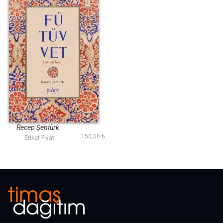
Fütüvvet
Recep Şentürk
150,00 ₺
Etiket Fiyatı :