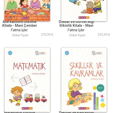
Aile Katılımlı Etkinlik
Dikkat Ve Görsel Algı
Kitabı - Mavi Çember
Etkinlik Kitabı - Mavi
(48 Ay ve Üzeri)
Çember (48 Ay ve
Fatma İşler
Fatma İşler
Üzeri)
275,00 ₺
225,00 ₺
Etiket Fiyatı :
Etiket Fiyatı :
Matematik Etkinlik
Şekiller ve Kavramlar