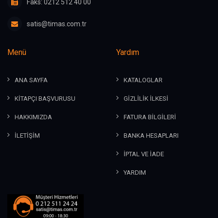
Faks: 0212 512 40 00
satis@timas.com.tr
Menü
Yardım
ANA SAYFA
KATALOGLAR
KİTAPÇI BAŞVURUSU
GİZLİLİK İLKESİ
HAKKIMIZDA
FATURA BİLGİLERİ
İLETİŞİM
BANKA HESAPLARI
İPTAL VE İADE
YARDIM