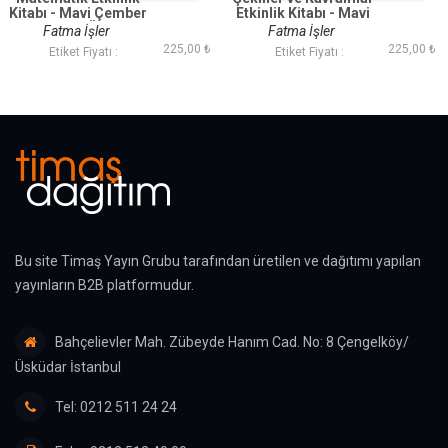
Kitabı - Mavi Çember
Etkinlik Kitabı - Mavi
(48 Ay ve Üzeri)
Çember (48 Ay ve
Fatma İşler
Fatma İşler
Üzeri)
225,00 ₺
225,00 ₺
Etiket Fiyatı :
Etiket Fiyatı :
Bu site Timaş Yayın Grubu tarafından üretilen ve dağıtımı yapılan
yayınların B2B platformudur.
Bahçelievler Mah. Zübeyde Hanım Cad. No: 8 Çengelköy/
Üsküdar İstanbul
Tel: 0212 511 24 24