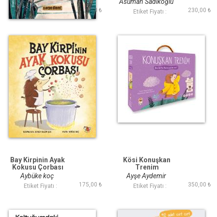
Arjan Dwarshuis
Asuman Sadıkoğlu
250,00 ₺
230,00 ₺
Etiket Fiyatı :
Etiket Fiyatı :
Bay Kirpinin Ayak
Kösi Konuşkan
Kokusu Çorbası
Trenim
Aybüke koç
Ayşe Aydemir
175,00 ₺
350,00 ₺
Etiket Fiyatı :
Etiket Fiyatı :