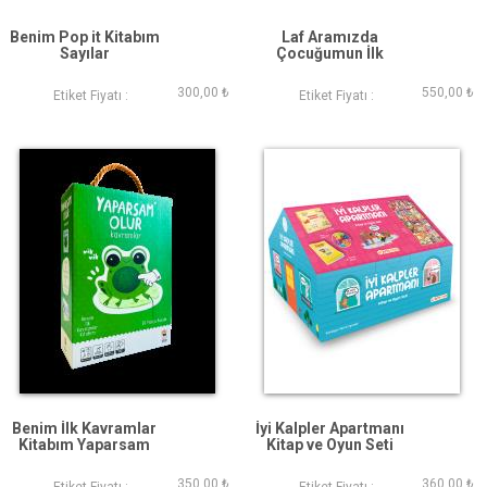
Benim Pop it Kitabım
Laf Aramızda
Sayılar
Çocuğumun İlk
Konuşma Kutusu 14
Parça Puzzle
300,00 ₺
550,00 ₺
Etiket Fiyatı :
Etiket Fiyatı :
Konuşma Kartı ve
Kitap
Benim İlk Kavramlar
İyi Kalpler Apartmanı
Kitabım Yaparsam
Kitap ve Oyun Seti
Olur
350,00 ₺
360,00 ₺