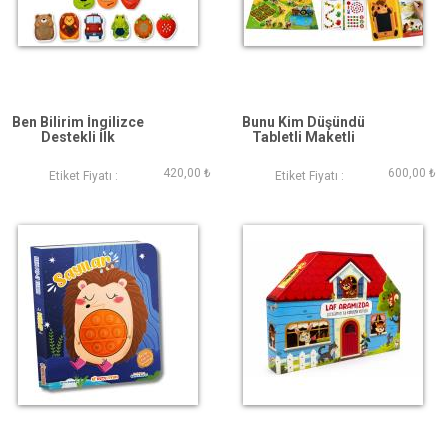
Ben Bilirim İngilizce
Bunu Kim Düşündü
Destekli İlk
Tabletli Maketli
Kitaplarım 4 kitap 6
Etkinlik Kitabı
Magnetli Dokun
420,00 ₺
600,00 ₺
Etiket Fiyatı :
Etiket Fiyatı :
Hisset Kart