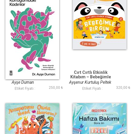
Koltuğumdaki
Cırt Cırtlı Etkinlik
Kadınlar
Kitabım – Bebeğimle
Bir Gün (2+ Yaş)
Ayşe Duman
Ayşenur Kurtuluş Peltek
250,00 ₺
320,00 ₺
Etiket Fiyatı :
Etiket Fiyatı :