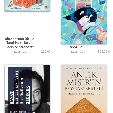
Ahtapotunu Okula
Hafıza Bakımı
Nasıl Hazırlarsın
Becky Scharnhorst
Bora Jin
220,00 ₺
325,00 ₺
Etiket Fiyatı :
Etiket Fiyatı :