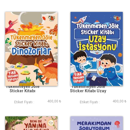
Tükenmeyen Jöle
Tükenmeyen Jöle
Sticker Kitabı
Sticker Kitabı Uzay
Dinozorlar
İstasyonu
400,00 ₺
400,00 ₺
Etiket Fiyatı :
Etiket Fiyatı :