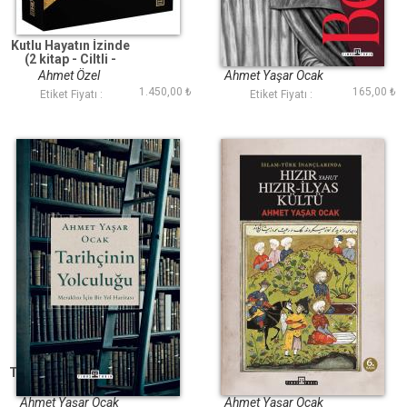
Kutlu Hayatın İzinde
Bektaşilik
(2 kitap - Ciltli -
Kutulu)
Ahmet Özel
Ahmet Yaşar Ocak
1.450,00 ₺
165,00 ₺
Etiket Fiyatı :
Etiket Fiyatı :
Tarihçinin Yolculuğu
İslam Türk
İnançlarında Hızır
Yahut Hızır İlyas Kültü
Ahmet Yaşar Ocak
Ahmet Yaşar Ocak