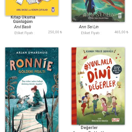
Kitap Okuma
Asi Ateş
Günlüğüm
Anıl Basılı
Ann Sei Lin
250,00 ₺
465,00 ₺
Etiket Fiyatı :
Etiket Fiyatı :
Ronnie - Göldeki
Oyunlarla Dini
Fısıltı
Değerler