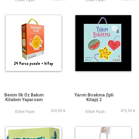
Etiket Fiyatı :
Etiket Fiyatı :
Benim İlk Öz Bakım
Yarım Bırakma (İpli
Kitabım Yaparsam
Kitap) 2
Olur
350,00 ₺
475,00 ₺
Etiket Fiyatı :
Etiket Fiyatı :