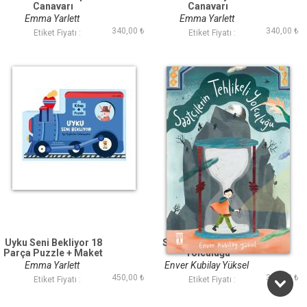
Canavarı
Canavarı
Emma Yarlett
Emma Yarlett
340,00 ₺
340,00 ₺
Etiket Fiyatı :
Etiket Fiyatı :
Uyku Seni Bekliyor 18
Saatçilerin Tehlikeli
Parça Puzzle + Maket
Yolculuğu
ve Kitap
Emma Yarlett
Enver Kubilay Yüksel
450,00 ₺
300,00 ₺
Etiket Fiyatı :
Etiket Fiyatı :