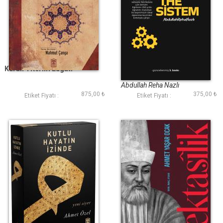
Kuran-ı Kerim Lügati
The Sistem
Abdullah Reha Nazlı
875,00 ₺
375,00 ₺
Etiket Fiyatı :
Etiket Fiyatı :