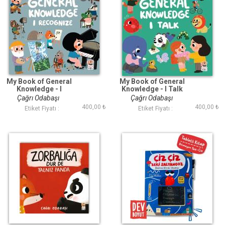
My Book of General
My Book of General
Knowledge - I
Knowledge - I Talk
Recognize
Çağrı Odabaşı
Çağrı Odabaşı
400,00 ₺
400,00 ₺
Etiket Fiyatı :
Etiket Fiyatı :