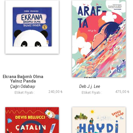
Ekrana Bağımlı Olma
Arafta
Yalnız Panda
Çağrı Odabaşı
Deb J.j. Lee
240,00 ₺
475,00 ₺
Etiket Fiyatı :
Etiket Fiyatı :