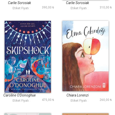
Carlie Sorosiak
Carlie Sorosiak
390,00 ₺
310,00 ₺
Etiket Fiyatı :
Etiket Fiyatı :
Skipshock
Elma Çekirdeği
Caroline O'Donoghue
Chiara Lorenzi
475,00 ₺
260,00 ₺
Etiket Fiyatı :
Etiket Fiyatı :