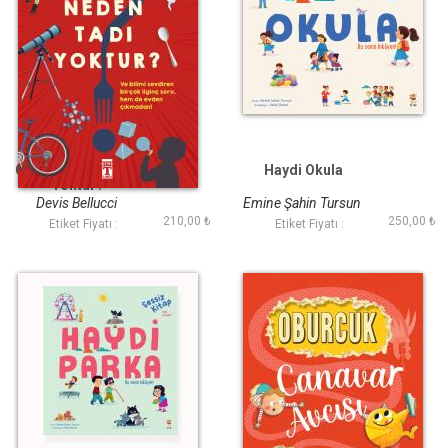
Çatalın Neden Tadı
Haydi Okula
Yoktur?
Devis Bellucci
Emine Şahin Tursun
210,00 ₺
250,00 ₺
Etiket Fiyatı :
Etiket Fiyatı :