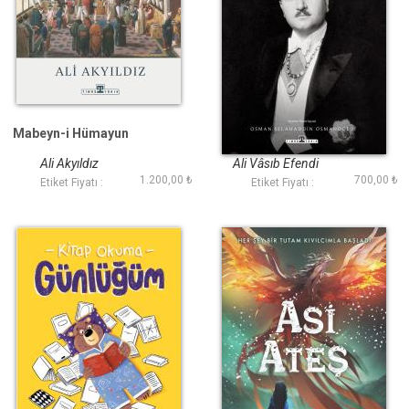
Mabeyn-i Hümayun
Bir Şehzadenin
Hatıratı
Ali Akyıldız
Ali Vâsıb Efendi
1.200,00 ₺
700,00 ₺
Etiket Fiyatı :
Etiket Fiyatı :