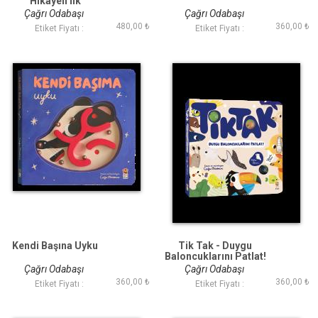
Hikayeli İlk
Kavramlarım Set (4
Çağrı Odabaşı
Çağrı Odabaşı
Kitap)
480,00 ₺
360,00 ₺
Etiket Fiyatı :
Etiket Fiyatı :
Kendi Başına Uyku
Tik Tak - Duygu
Baloncuklarını Patlat!
Çağrı Odabaşı
Çağrı Odabaşı
360,00 ₺
360,00 ₺
Etiket Fiyatı :
Etiket Fiyatı :