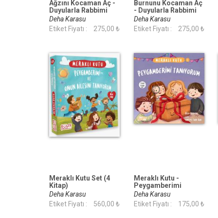
Ağzını Kocaman Aç -
Burnunu Kocaman Aç
Duyularla Rabbimi
- Duyularla Rabbimi
Tanıyorum 4
Tanıyorum 2
Deha Karasu
Deha Karasu
(Pencereli Kitap)
(Pencereli Kitap)
Etiket Fiyatı :
275,00 ₺
Etiket Fiyatı :
275,00 ₺
Meraklı Kutu Set (4
Meraklı Kutu -
Kitap)
Peygamberimi
Tanıyorum
Deha Karasu
Deha Karasu
Etiket Fiyatı :
560,00 ₺
Etiket Fiyatı :
175,00 ₺