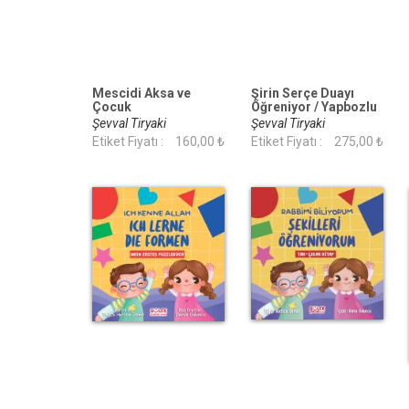
Mescidi Aksa ve
Şirin Serçe Duayı
Çocuk
Öğreniyor / Yapbozlu
Kitap 4
Şevval Tiryaki
Şevval Tiryaki
Etiket Fiyatı :
160,00 ₺
Etiket Fiyatı :
275,00 ₺