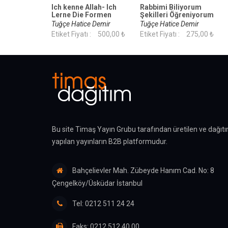
Ich kenne Allah- Ich
Rabbimi Biliyorum
Lerne Die Formen
Şekilleri Öğreniyorum
Rabbimi Biliyorum
(Tak-Çıkar Kitap)
Tuğçe Hatice Demir
Tuğçe Hatice Demir
Şekilleri Öğreniyorum
Etiket Fiyatı :
500,00 ₺
Etiket Fiyatı :
275,00 ₺
Tak-Çıkar Kitap
Bu site Timaş Yayın Grubu tarafından üretilen ve dağıtı
yapılan yayınların B2B platformudur.
Bahçelievler Mah. Zübeyde Hanım Cad. No: 8
Çengelköy/Üsküdar İstanbul
Tel: 0212 511 24 24
Faks: 0212 512 40 00