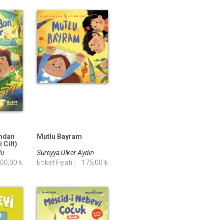
ımdan
Mutlu Bayram
 Cilt)
lu
Süreyya Ülker Aydın
00,00 ₺
Etiket Fiyatı :
175,00 ₺