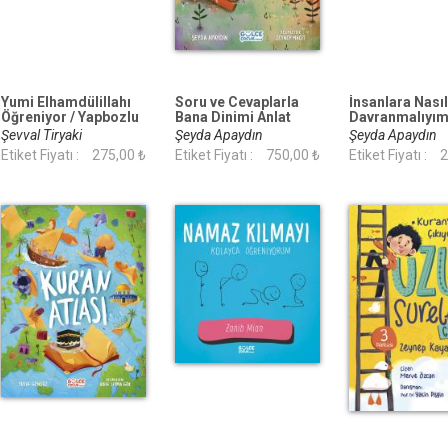
Yumi Elhamdülillahı
Soru ve Cevaplarla
İnsanlara Nasıl
Öğreniyor / Yapbozlu
Bana Dinimi Anlat
Davranmalıyım
Kitap 3
Görgü Kuralları
Şevval Tiryaki
Şeyda Apaydın
Şeyda Apaydın
/ Oyun Hamurlu
Etiket Fiyatı :
275,00 ₺
Etiket Fiyatı :
750,00 ₺
Etiket Fiyatı :
2
Seti