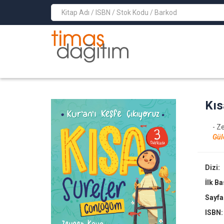
>
Kıs
- Z
Gül
Dizi:
İlk B
Sayfa
ISBN