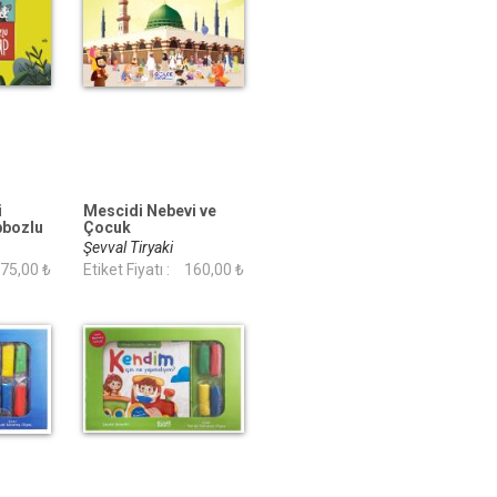
i
Mescidi Nebevi ve
pbozlu
Çocuk
Şevval Tiryaki
75,00 ₺
Etiket Fiyatı :
160,00 ₺