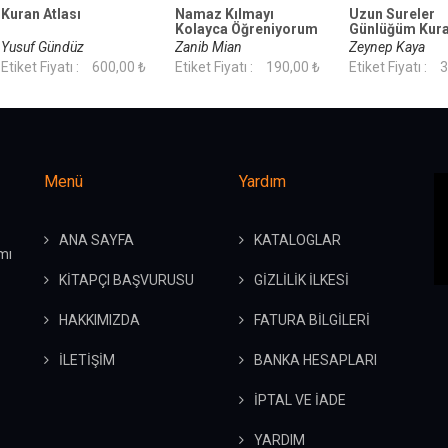
Kuran Atlası
Namaz Kılmayı
Uzun Sureler
Kolayca Öğreniyorum
Günlüğüm Kura
Keşfe Çıkıyoru
Yusuf Gündüz
Zanib Mian
Zeynep Kaya
Etiket Fiyatı :
600,00 ₺
Etiket Fiyatı :
190,00 ₺
Etiket Fiyatı :
3
Menü
Yardım
ANA SAYFA
KATALOGLAR
mı
KİTAPÇI BAŞVURUSU
GİZLİLİK İLKESİ
HAKKIMIZDA
FATURA BİLGİLERİ
İLETİŞİM
BANKA HESAPLARI
İPTAL VE İADE
YARDIM