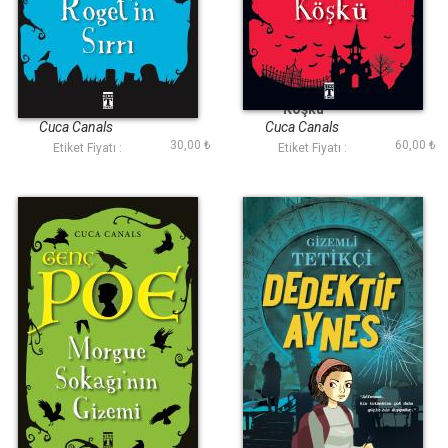
Genç Poe - Mary
Genç Poe - Korku
Roget'in Sırrı 2
Köşkü
Cuca Canals
Cuca Canals
30,00 ₺
60,00 ₺
Etiket Fiyatı :
Etiket Fiyatı :