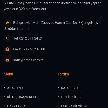
Bu site Timaş Yayın Grubu tarafından üretilen ve dağıtımı yapılan
yayınların B2B platformudur.
Bahçelievler Mah. Zübeyde Hanım Cad. No: 8 Çengelköy/
Üsküdar İstanbul
Tel: 0212 511 24 24
Faks: 0212 512 40 00
satis@timas.com.tr
Menü
Yardım
ANA SAYFA
KATALOGLAR
KİTAPÇI BAŞVURUSU
GİZLİLİK İLKESİ
HAKKIMIZDA
FATURA BİLGİLERİ