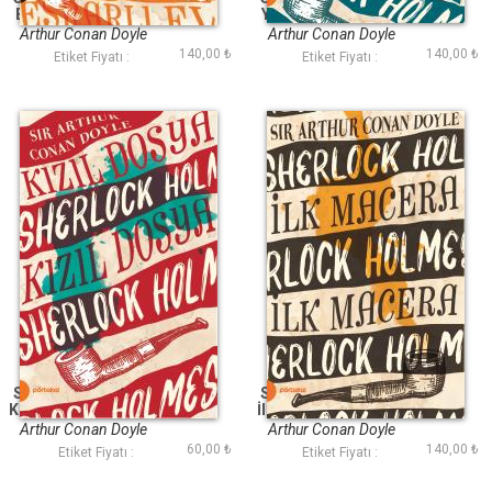
Esrarlı Ev (Portakal
Yaralı Yüz (Portakal
Kitap)
Kitap)
Arthur Conan Doyle
Arthur Conan Doyle
140,00 ₺
140,00 ₺
Etiket Fiyatı :
Etiket Fiyatı :
Sherlock Holmes 2-
Sherlock Holmes 1-
Kızıl Dosya (Portakal
İlk Macera ( Portakal
Kitap)
Kitap)
Arthur Conan Doyle
Arthur Conan Doyle
60,00 ₺
140,00 ₺
Etiket Fiyatı :
Etiket Fiyatı :