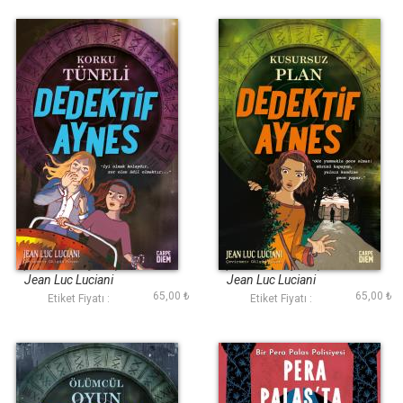
Korku Tüneli
Kusursuz Plan
(Dedektif Aynes)
(Dedektif Aynes)
Jean Luc Luciani
Jean Luc Luciani
65,00 ₺
65,00 ₺
Etiket Fiyatı :
Etiket Fiyatı :