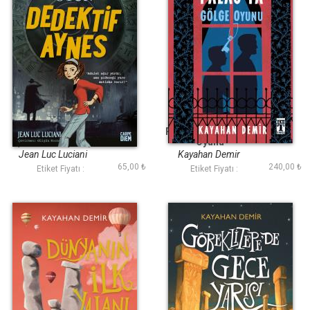
Ölümcül Oyun
Pera Palasta Gölge
(Dedektif Aynes)
Oyunu
Jean Luc Luciani
Kayahan Demir
65,00 ₺
240,00 ₺
Etiket Fiyatı :
Etiket Fiyatı :