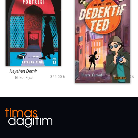
İstanbul Portresi
Dedektif Ted-Hadi
Olayı Çöz!
Kayahan Demir
Pierre Varrod
325,00 ₺
200,00 ₺
Etiket Fiyatı :
Etiket Fiyatı :