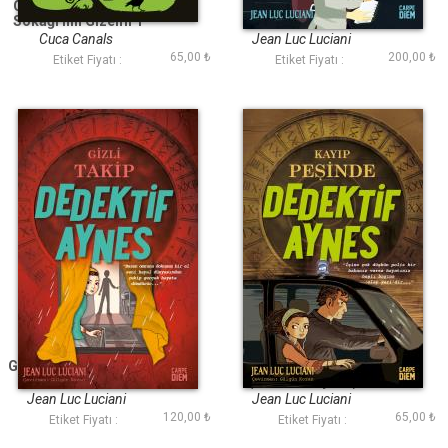
Genç Poe - Morgue
Gizemli Tetikçi -
Sokağı'nın Gizemi 1
Dedektif Aynes
Cuca Canals
Jean Luc Luciani
65,00 ₺
200,00 ₺
Etiket Fiyatı :
Etiket Fiyatı :
Gizli Takip - Dedektif
Kayıp Peşinde
Aynes
(Dedektif Aynes)
Jean Luc Luciani
Jean Luc Luciani
120,00 ₺
65,00 ₺
Etiket Fiyatı :
Etiket Fiyatı :