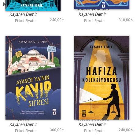
Mona Lisa Senfonisi
Evvel Zaman
Koleksiyoncusu
Kayahan Demir
Kayahan Demir
240,00 ₺
310,00 ₺
Etiket Fiyatı :
Etiket Fiyatı :
Ayasofya nın Kayıp
Hafıza
Şifresi
Koleksiyoncusu
Kayahan Demir
Kayahan Demir
360,00 ₺
240,00 ₺
Etiket Fiyatı :
Etiket Fiyatı :