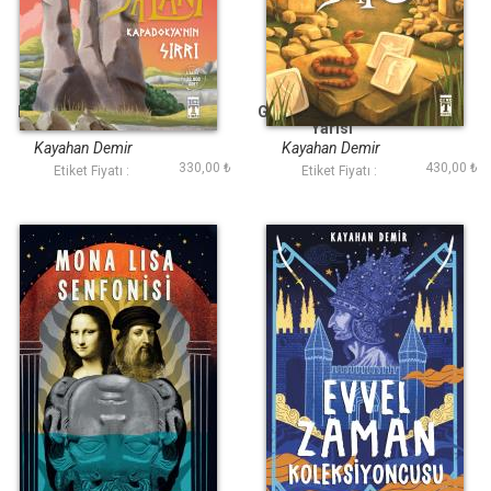
Dünyanın İlk Yalanı
Göbeklitepe de Gece
Yarısı
Kayahan Demir
Kayahan Demir
330,00 ₺
430,00 ₺
Etiket Fiyatı :
Etiket Fiyatı :