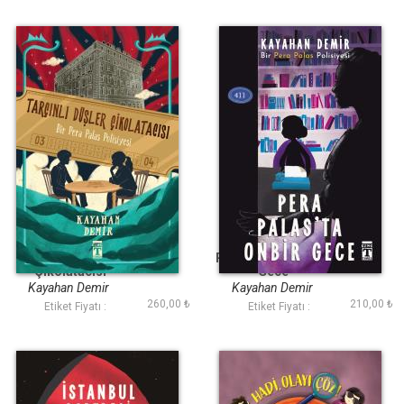
Tarçınlı Düşler
Pera Palasta On Bir
Çikolatacısı
Gece
Kayahan Demir
Kayahan Demir
260,00 ₺
210,00 ₺
Etiket Fiyatı :
Etiket Fiyatı :