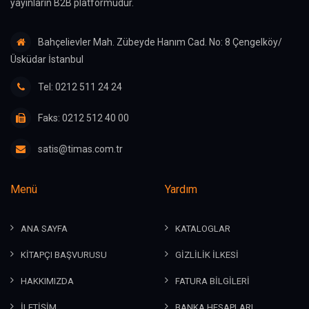
yayınların B2B platformudur.
Bahçelievler Mah. Zübeyde Hanım Cad. No: 8 Çengelköy/
Üsküdar İstanbul
Tel: 0212 511 24 24
Faks: 0212 512 40 00
satis@timas.com.tr
Menü
Yardım
ANA SAYFA
KATALOGLAR
KİTAPÇI BAŞVURUSU
GİZLİLİK İLKESİ
HAKKIMIZDA
FATURA BİLGİLERİ
İLETİŞİM
BANKA HESAPLARI