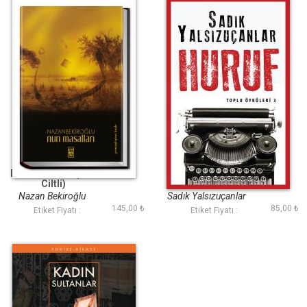
Nun Masalları (Bez
Huruf
Ciltli)
Nazan Bekiroğlu
Sadık Yalsızuçanlar
145,00 ₺
85,00 ₺
Etiket Fiyatı :
Etiket Fiyatı :