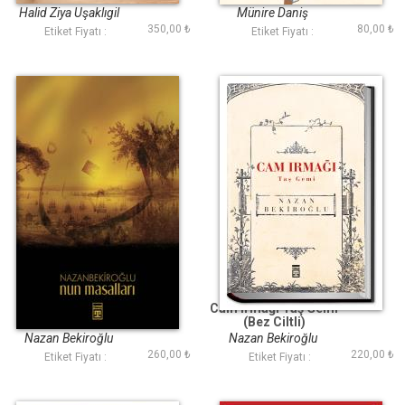
Halid Ziya Uşaklıgil
Münire Daniş
350,00 ₺
80,00 ₺
Etiket Fiyatı :
Etiket Fiyatı :
Nun Masalları
Cam Irmağı Taş Gemi
(Bez Ciltli)
Nazan Bekiroğlu
Nazan Bekiroğlu
260,00 ₺
220,00 ₺
Etiket Fiyatı :
Etiket Fiyatı :