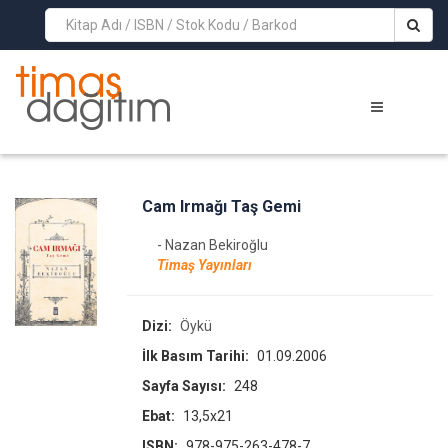
>
Cam Irmağı Taş Gemi
- Nazan Bekiroğlu
Timaş Yayınları
Dizi:
Öykü
İlk Basım Tarihi:
01.09.2006
Sayfa Sayısı:
248
Ebat:
13,5x21
ISBN:
978-975-263-478-7