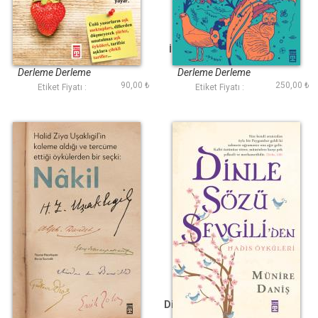
Çilek Tadında Aşk
İstanbulun Sakinleri
Öyküleri
Derleme Derleme
Derleme Derleme
90,00 ₺
250,00 ₺
Etiket Fiyatı :
Etiket Fiyatı :
Nakil
Dinle Sözü Sevgiliden