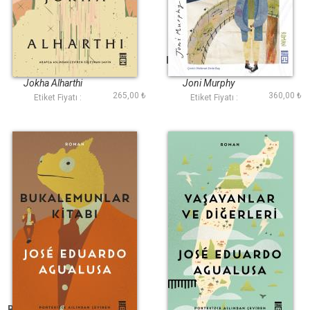
Dolunay Kadınları
Konuşan Hayvanlar
Jokha Alharthi
Joni Murphy
265,00 ₺
360,00 ₺
Etiket Fiyatı :
Etiket Fiyatı :
Bukalemunlar Kitabı
Yaşayanlar ve