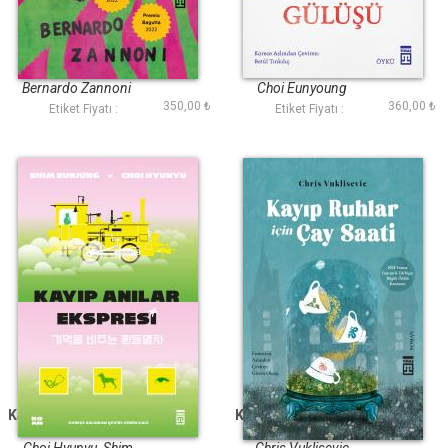
Benim Aptal
Shokonun Gülüşü
Niyetlerim
Bernardo Zannoni
Choi Eunyoung
350,00 ₺
360,00 ₺
Etiket Fiyatı :
Etiket Fiyatı :
Kayıp Anılar Ekspresi
Kayıp Ruhlar İçin Çay
Saati