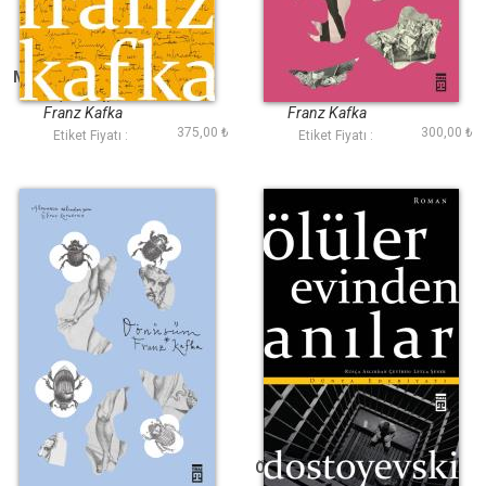
Milenaya Mektuplar
Şato
(Timaş)
Franz Kafka
Franz Kafka
375,00 ₺
300,00 ₺
Etiket Fiyatı :
Etiket Fiyatı :
Dönüşüm (Dünya
Ölüler Evinden Anılar
Edebiyatı)
(Timaş)