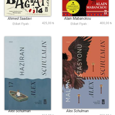
Frankenstein
Yarın 20 Yaşında
Bağdatta
Olacağım
Ahmed Saadavi
Alain Mabanckou
425,00 ₺
400,00 ₺
Etiket Fiyatı :
Etiket Fiyatı :
17 Haziran
Malma İstasyonu
Alex Schulman
Alex Schulman