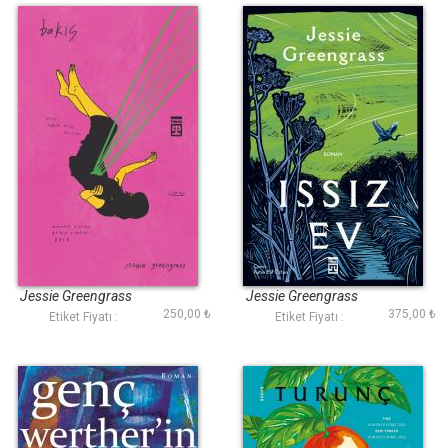
Bakış
Issız Ev
Jessie Greengrass
Jessie Greengrass
250,00 ₺
375,00 ₺
Etiket Fiyatı :
Etiket Fiyatı :