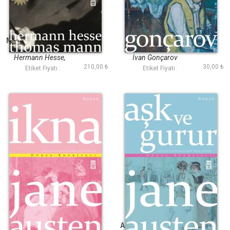
Mektuplar: Thomas
Oblomov (Timaş)
Mann Hermann
Hesse
Hermann Hesse,
İvan Gonçarov
210,00 ₺
30,00 ₺
Thomas Mann
Etiket Fiyatı :
Etiket Fiyatı :
İkna (Timaş)
Aşk ve Gurur (Timaş)