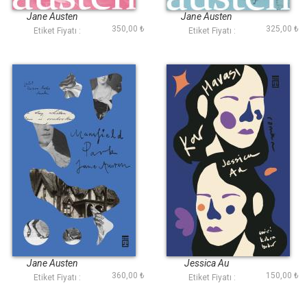
Jane Austen
Jane Austen
350,00 ₺
325,00 ₺
Etiket Fiyatı :
Etiket Fiyatı :
Mansfield Park
Kar Havası
Jane Austen
Jessica Au
360,00 ₺
150,00 ₺
Etiket Fiyatı :
Etiket Fiyatı :