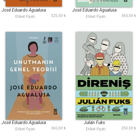
Diğerleri
José Eduardo Agualusa
José Eduardo Agualusa
325,00 ₺
360,00 ₺
Etiket Fiyatı :
Etiket Fiyatı :
Unutmanın Genel
Direniş
Teorisi
José Eduardo Agualusa
Julián Fuks
360,00 ₺
250,00 ₺
Etiket Fiyatı :
Etiket Fiyatı :