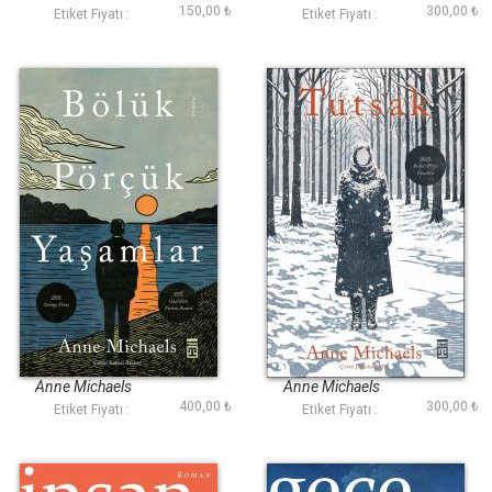
150,00 ₺
300,00 ₺
Etiket Fiyatı :
Etiket Fiyatı :
Bölük Pörçük
Tutsak
Yaşamlar
Anne Michaels
Anne Michaels
400,00 ₺
300,00 ₺
Etiket Fiyatı :
Etiket Fiyatı :