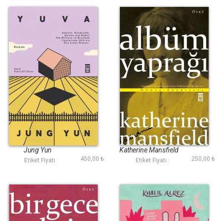
Yuva
Albüm Yaprağı
Jung Yun
Katherine Mansfield
450,00 ₺
250,00 ₺
Etiket Fiyatı :
Etiket Fiyatı :