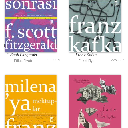
Bir Yazarın Öğleden
Dava
Sonrası
F. Scott Fitzgerald
Franz Kafka
300,00 ₺
225,00 ₺
Etiket Fiyatı :
Etiket Fiyatı :