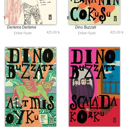
Yazarın Yol Haritası
Balivernanın Çöküşü
Derleme Derleme
Dino Buzzati
425,00 ₺
425,00 ₺
Etiket Fiyatı :
Etiket Fiyatı :
Altmış Öykü
Scala da Korku