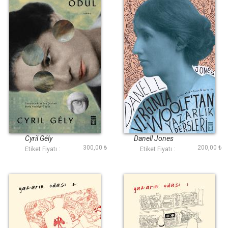
Ödül
Virginia Woolftan
Yazarlık Dersleri
Cyril Gély
Danell Jones
300,00 ₺
200,00 ₺
Etiket Fiyatı :
Etiket Fiyatı :