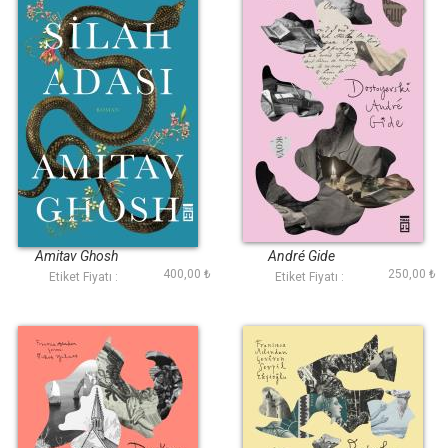
Silah Adası
Dostoyevski
Amitav Ghosh
André Gide
400,00 ₺
250,00 ₺
Etiket Fiyatı :
Etiket Fiyatı :