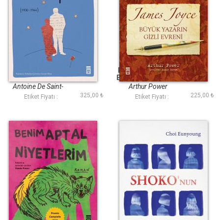
Mektuplar
Büyük Yazarın Gizli
Evreni James Joyce
Antoine De Saint-
Arthur Power
325,00 ₺
225,00 ₺
Exupéry, Consuelo De
Etiket Fiyatı :
Etiket Fiyatı :
Saint- Exupéry