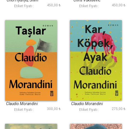
Choi Hyunyu, Shim
Chris Vuklisevic
450,00 ₺
450,00 ₺
Eunjung
Etiket Fiyatı :
Etiket Fiyatı :
Taşlar
Kar Köpek Ayak
Claudio Morandini
Claudio Morandini
300,00 ₺
275,00 ₺
Etiket Fiyatı :
Etiket Fiyatı :