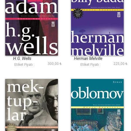
Görünmez Adam
Katip Bartleby Billy
Budd
H.G. Wells
Herman Melville
300,00 ₺
225,00 ₺
Etiket Fiyatı :
Etiket Fiyatı :