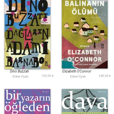
Dağların Adamı
Balinanın Ölümü
Barnabo
Dino Buzzati
Elizabeth O'Connor
150,00 ₺
340,00 ₺
Etiket Fiyatı :
Etiket Fiyatı :