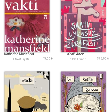
Bir Gece Vakti
Şamın Uykusuz
Zürafası
Katherine Mansfield
Khalil Alrez
45,00 ₺
375,00 ₺
Etiket Fiyatı :
Etiket Fiyatı :