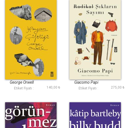
Hayvan Çiftliği
Radikal Şıkların
Sayımı
George Orwell
Giacomo Papi
140,00 ₺
275,00 ₺
Etiket Fiyatı :
Etiket Fiyatı :