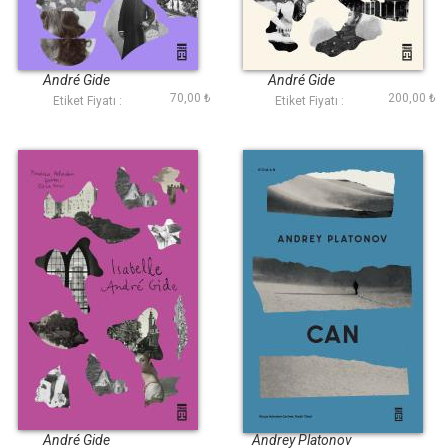
Pastoral Senfoni
Mahsur Kadın
(Timaş)
André Gide
André Gide
70,00 ₺
200,00 ₺
Etiket Fiyatı :
Etiket Fiyatı :
Isabelle
Can
André Gide
Andrey Platonov