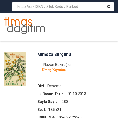
>
Mimoza Sürgünü
- Nazan Bekiroğlu
Timaş Yayınları
Dizi:
Deneme
İlk Basım Tarihi:
01.10.2013
Sayfa Sayısı:
280
Ebat:
13,5x21
ISBN:
978-605-08-1235-0