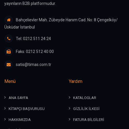
yayınların B2B platformudur.
Bahçelievler Mah. Zübeyde Hanım Cad. No: 8 Çengelköy/
Üsküdar İstanbul
Tel: 0212 511 24 24
Faks: 0212 512 40 00
satis@timas.com.tr
Menü
Yardım
ANA SAYFA
KATALOGLAR
KİTAPÇI BAŞVURUSU
GİZLİLİK İLKESİ
HAKKIMIZDA
FATURA BİLGİLERİ