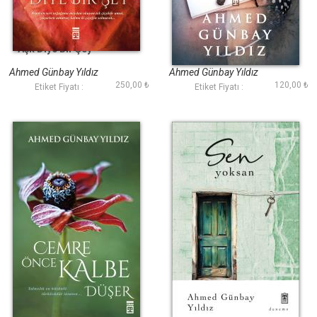
Aşk Diye Bir Şey
Hayata Dair Notlar
Ahmed Günbay Yıldız
Ahmed Günbay Yıldız
250,00 ₺
120,00 ₺
Etiket Fiyatı :
Etiket Fiyatı :
Cemre Önce Kalbe
Sen Yoksan
Düşer