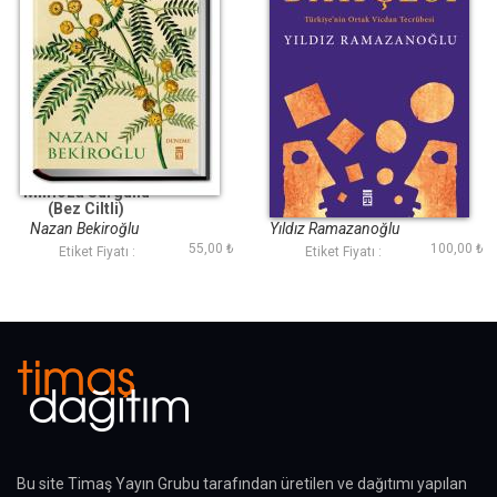
Mimoza Sürgünü
Görme Bahçesi
(Bez Ciltli)
Nazan Bekiroğlu
Yıldız Ramazanoğlu
55,00 ₺
100,00 ₺
Etiket Fiyatı :
Etiket Fiyatı :
Bu site Timaş Yayın Grubu tarafından üretilen ve dağıtımı yapılan