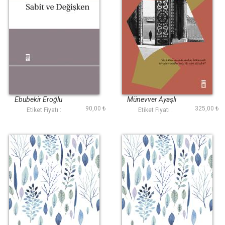
Sabit ve Değişken
Edep Yâ Hû
Ebubekir Eroğlu
Münevver Ayaşlı
90,00 ₺
325,00 ₺
Etiket Fiyatı :
Etiket Fiyatı :