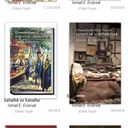
Verrâklar
Bilinmeyenleri (Ciltli)
İsmail E. Erünsal
İsmail E. Erünsal
1.250,00 ₺
850,00 ₺
Etiket Fiyatı :
Etiket Fiyatı :
Osmanlılarda
Sahaflar ve Kitapçılar
Sahaflık ve Sahaflar
(Ciltli)
İsmail E. Erünsal
İsmail E. Erünsal
65,00 ₺
900,00 ₺
Etiket Fiyatı :
Etiket Fiyatı :