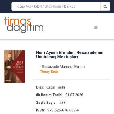
>
Nur ı Aynım Efendim: Recaizade nin
Unutulmuş Mektupları
- Recaizade Mahmut Ekrem
Timaş Tarih
Dizi:
Kültür Tarihi
İlk Basım Tarihi:
01.07.2026
Sayfa Sayısı:
288
ISBN:
978-625-6767-87-4