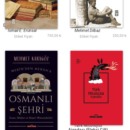
Orta Çağ İslâm
Kaybolan Tarihin
Dünyasında Kitap ve
Peşinde
Kütüphane (Ciltli)
İsmail E. Erünsal
Mehmet Dilbaz
750,00 ₺
250,00 ₺
Etiket Fiyatı :
Etiket Fiyatı :
Osmanlı Şehri
Türk Mitolojisi
Ajandası (Fleksi Cilt)