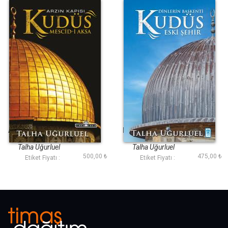
Arzın Kapısı Kudüs
Kudüs 2-Eski Şehir
Talha Uğurluel
Talha Uğurluel
500,00 ₺
475,00 ₺
Etiket Fiyatı :
Etiket Fiyatı :