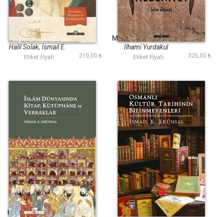
Fatihin Entelektüel
Bir Harf Bir
Portresi
Medeniyet Mim Kitabı
Halil Solak, İsmail E.
İlhami Yurdakul
210,00 ₺
325,00 ₺
Erünsal
Etiket Fiyatı :
Etiket Fiyatı :
İslâm Dünyasında
Osmanlı Kültür
Kitap Kütüphâne ve
Tarihinin