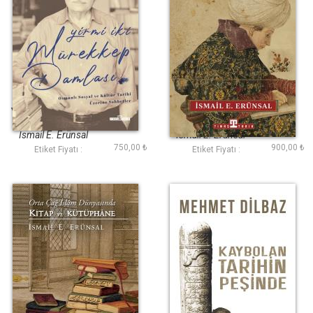
Yirmi İki Mürekkep
Edebiyat Tarihi
Damlası (Ciltli)
Yazıları
İsmail E. Erünsal
İsmail E. Erünsal
750,00 ₺
900,00 ₺
Etiket Fiyatı :
Etiket Fiyatı :