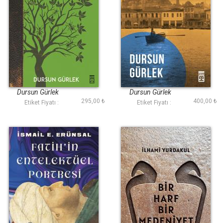
Karınca Huzura
Maziye Bir Bakıver
Varınca
Dursun Gürlek
Dursun Gürlek
295,00 ₺
400,00 ₺
Etiket Fiyatı :
Etiket Fiyatı :