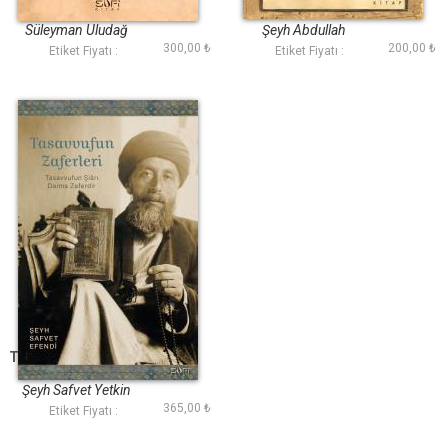
Ahlak Ekolleri
Süleyman Uludağ
Şeyh Abdullah
300,00 ₺
200,00 ₺
Salâhaddîn-i Uşşâkî,
Etiket Fiyatı :
Etiket Fiyatı :
Şeyh Abdurrahmân
Sâmî-yi Uşşâkî
Tasavvufun Zaferleri
Şeyh Safvet Yetkin
365,00 ₺
Etiket Fiyatı :