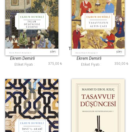
İslam Düşüncesi
Tasavvufun Altın Çağı
Üzerine
Ekrem Demirli
Ekrem Demirli
375,00 ₺
350,00 ₺
Etiket Fiyatı :
Etiket Fiyatı :