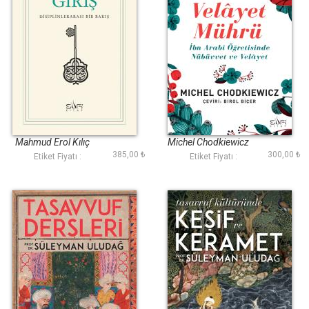
Tasavvufa Giriş
Velayet Mührü
Mahmud Erol Kılıç
Michel Chodkiewicz
385,00 ₺
300,00 ₺
Etiket Fiyatı :
Etiket Fiyatı :