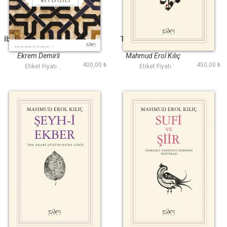
İbnül Arabı Metafiziği
Tasavvuf Düşüncesi
Ekrem Demirli
Mahmud Erol Kılıç
400,00 ₺
450,00 ₺
Etiket Fiyatı :
Etiket Fiyatı :
Şeyhi Ekber
Sufi ve Şiir