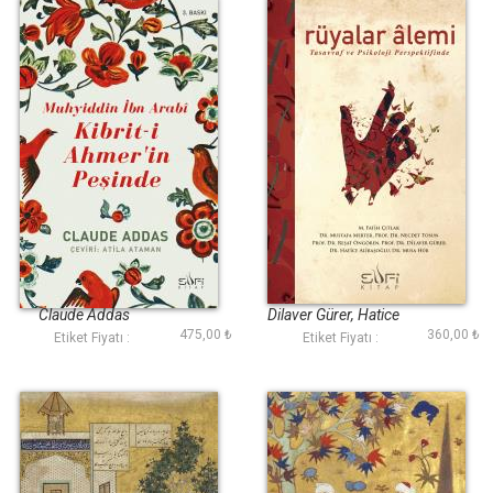
Kibriti Ahmerin
Rüyalar Alemi
Peşinde
Claude Addas
Dilaver Gürer, Hatice
475,00 ₺
360,00 ₺
Alibaşoğlu, M. Fatih
Etiket Fiyatı :
Etiket Fiyatı :
Çıtlak, Mustafa Merter,
Necdet Tosun, Reşat
Öngören