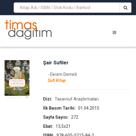
>
Şair Sufiler
- Ekrem Demirli
Sufi Kitap
Dizi:
Tasavvuf Araştırmaları
İlk Basım Tarihi:
01.04.2015
Sayfa Sayısı:
272
Ebat:
13,5x21
ISBN:
978-605-5215-84-2