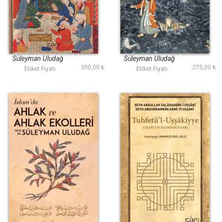
Tasavvuf Dersleri
Keşif ve Kerâmet
Süleyman Uludağ
Süleyman Uludağ
300,00 ₺
275,00 ₺
Etiket Fiyatı :
Etiket Fiyatı :
İslamda Ahlak ve
Tuhfetül Uşşakiyye