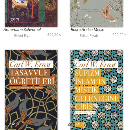
Halifenin Rüyaları
Misal Alemi
Annemarie Schimmel
Büşra Arslan Meçin
600,00 ₺
300,00 ₺
Etiket Fiyatı :
Etiket Fiyatı :
Tasavvuf Öğretileri
Sufizm İslamın Mistik
Geleneğine Giriş