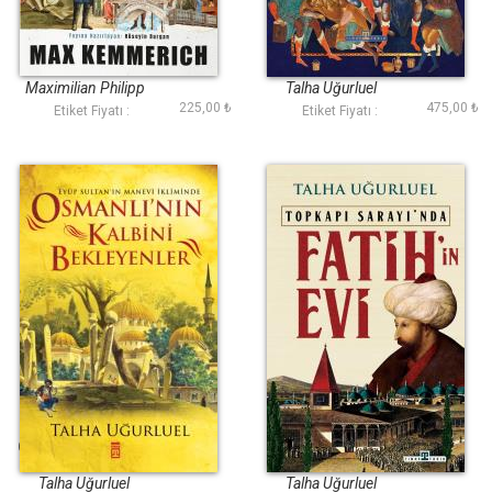
Tarihteki Garip
Kuranın Anlattığı
Vakalar
Tarih
Maximilian Philipp
Talha Uğurluel
225,00 ₺
475,00 ₺
Albert Kemmerich
Etiket Fiyatı :
Etiket Fiyatı :
Osmanlının Kalbini
Fatihin Evi
Bekleyenler
Talha Uğurluel
Talha Uğurluel