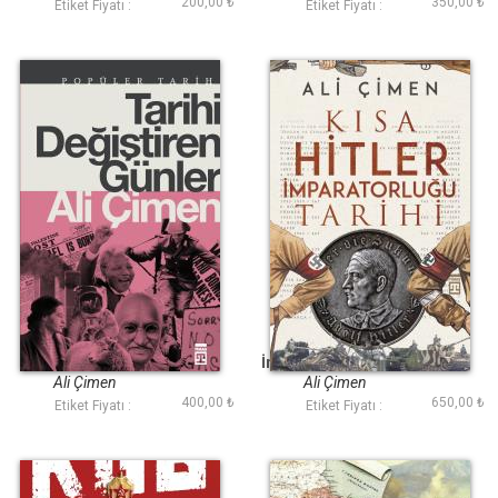
200,00 ₺
350,00 ₺
Etiket Fiyatı :
Etiket Fiyatı :
Tarihi Değiştiren
Kısa Hitler
Günler
İmparatorluğu Tarihi
Ali Çimen
Ali Çimen
400,00 ₺
650,00 ₺
Etiket Fiyatı :
Etiket Fiyatı :