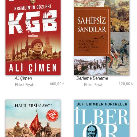
KGB Kremlinin
Sahipsiz Sandılar
Gözleri
Ali Çimen
Derleme Derleme
600,00 ₺
120,00 ₺
Etiket Fiyatı :
Etiket Fiyatı :