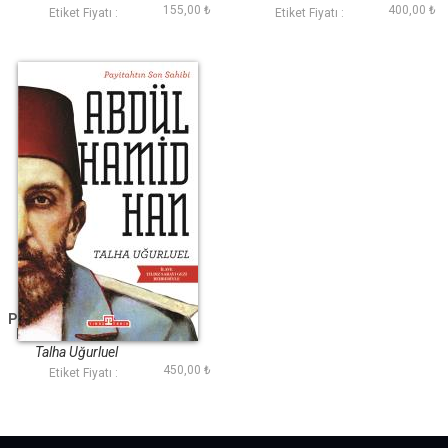
155,00 ₺
400,00 ₺
Etiket Fiyatı :
Etiket Fiyatı :
Payitahtın Son Sahibi
II. Abdülhamid Han
Talha Uğurluel
450,00 ₺
Etiket Fiyatı :