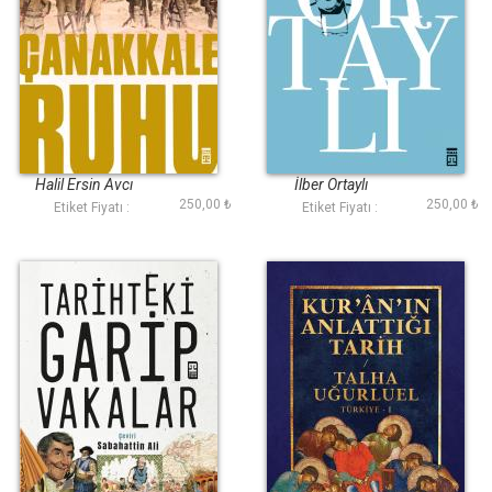
Çanakkale Ruhu
Defterimden
Portreler
Halil Ersin Avcı
İlber Ortaylı
250,00 ₺
250,00 ₺
Etiket Fiyatı :
Etiket Fiyatı :