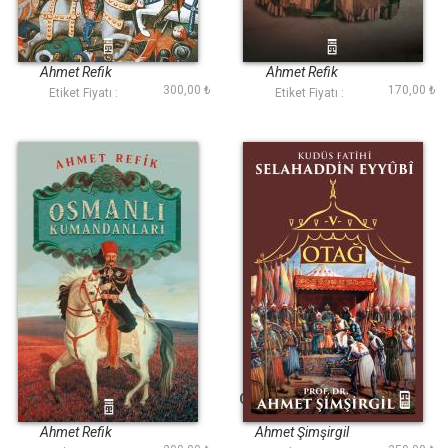
Bizans Karşısında
Hz. Muhammed'in
Türkler
Gazaları
Ahmet Refik
Ahmet Refik
300,00 ₺
170,00 ₺
Etiket Fiyatı :
Etiket Fiyatı :
Osmanlı
Otağ V Selahaddin i
Kumandanları
Eyyubi
Ahmet Refik
Ahmet Şimşirgil