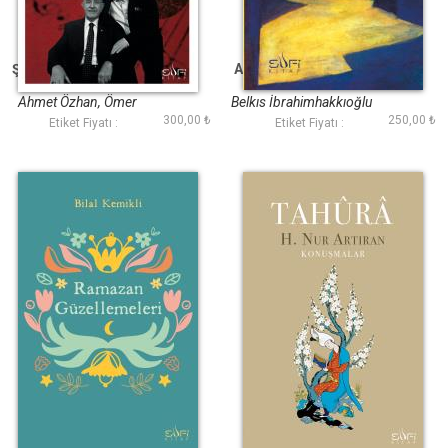
Şarkılar Seni Söyler
Aşk İle An Seyretmek
Ahmet Özhan, Ömer
Belkıs İbrahimhakkıoğlu
300,00 ₺
250,00 ₺
Tuğrul İnançer
Etiket Fiyatı :
Etiket Fiyatı :
Ramazan
Tahura
Güzellemeleri