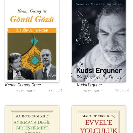
Gönül Gözü
Bir Neyzen İki Derya
Kenan Gürsoy, Ömer
Kudsi Erguner
275,00 ₺
300,00 ₺
Tuğrul İnançer
Etiket Fiyatı :
Etiket Fiyatı :