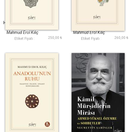
Hayatın Satır Araları
Geleneğin Peşinde
Mahmud Erol Kılıç
Mahmud Erol Kılıç
250,00 ₺
260,00 ₺
Etiket Fiyatı :
Etiket Fiyatı :
Anadolunun Ruhu
Kamil Mürşidlerin