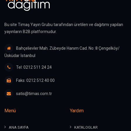
Bu site Timaş Yayın Grubu tarafından üretilen ve dağıtımı yapılan
yayınların B2B platformudur.
Bahçelievler Mah. Zübeyde Hanım Cad. No: 8 Çengelköy/
Üsküdar İstanbul
Tel: 0212 511 24 24
Faks: 0212 512 40 00
satis@timas.com.tr
Menü
Yardım
ANA SAYFA
KATALOGLAR