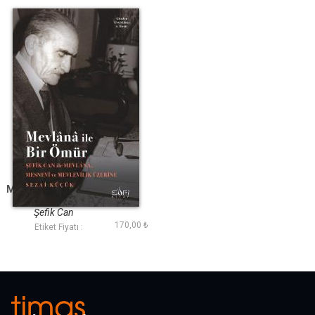
Mevlânâ İle Bir Ömür
Şefik Can
170,00 ₺
Etiket Fiyatı :