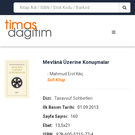
>
Mevlânâ Üzerine Konuşmalar
- Mahmud Erol Kılıç
Sufi Kitap
Dizi:
Tasavvuf Sohbetleri
İlk Basım Tarihi:
01.09.2013
Sayfa Sayısı:
160
Ebat:
13,5x21
ISBN:
978-605-5215-77-4