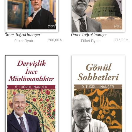
Hz. Mevlana
Muhabbet
Peygamberi Hz.
Muhammed (Sav)
Ömer Tuğrul İnançer
Ömer Tuğrul İnançer
260,00 ₺
275,00 ₺
Etiket Fiyatı :
Etiket Fiyatı :
Dervişlik İnce
Gönül Sohbetleri