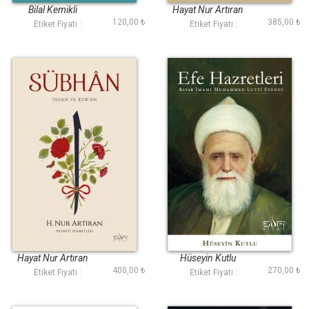
Bilal Kemikli
Hayat Nur Artıran
120,00 ₺
385,00 ₺
Etiket Fiyatı :
Etiket Fiyatı :
Sübhan
Efe Hazretleri
Hayat Nur Artıran
Hüseyin Kutlu
400,00 ₺
270,00 ₺
Etiket Fiyatı :
Etiket Fiyatı :