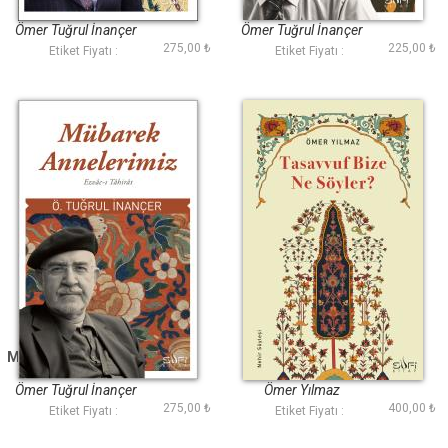
Müslümanlıktır
Ömer Tuğrul İnançer
Ömer Tuğrul İnançer
275,00 ₺
225,00 ₺
Etiket Fiyatı :
Etiket Fiyatı :
Mübarek Annelerimiz
Tasavvuf Bize Ne
Söyler?
Ömer Tuğrul İnançer
Ömer Yılmaz
275,00 ₺
400,00 ₺
Etiket Fiyatı :
Etiket Fiyatı :