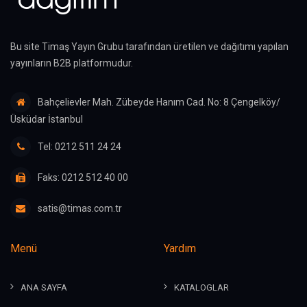
Bu site Timaş Yayın Grubu tarafından üretilen ve dağıtımı yapılan
yayınların B2B platformudur.
Bahçelievler Mah. Zübeyde Hanım Cad. No: 8 Çengelköy/
Üsküdar İstanbul
Tel: 0212 511 24 24
Faks: 0212 512 40 00
satis@timas.com.tr
Menü
Yardım
ANA SAYFA
KATALOGLAR