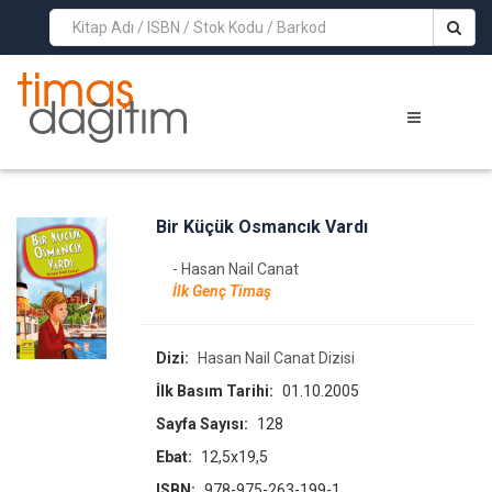
>
Bir Küçük Osmancık Vardı
- Hasan Nail Canat
İlk Genç Timaş
Dizi:
Hasan Nail Canat Dizisi
İlk Basım Tarihi:
01.10.2005
Sayfa Sayısı:
128
Ebat:
12,5x19,5
ISBN:
978-975-263-199-1