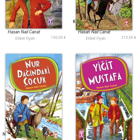
Bir Avuç Ateş
Kırımlı Murat Destanı
Hasan Nail Canat
Hasan Nail Canat
150,00 ₺
210,00 ₺
Etiket Fiyatı :
Etiket Fiyatı :
Nur Dağındaki Çocuk
Yiğit Mustafa