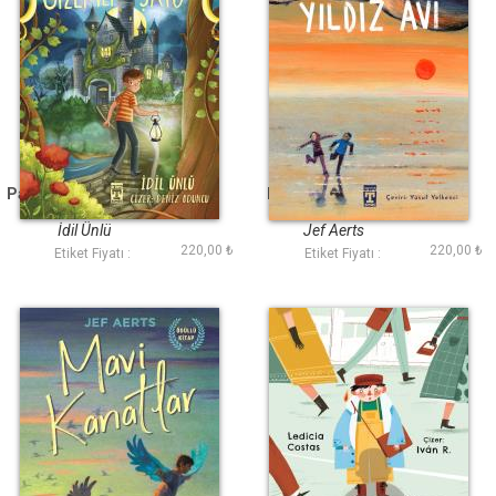
Papkin Gizemli Şato -
Ronkenin Yıldız Avı
Özgür Romanlar
İdil Ünlü
Jef Aerts
220,00 ₺
220,00 ₺
Etiket Fiyatı :
Etiket Fiyatı :