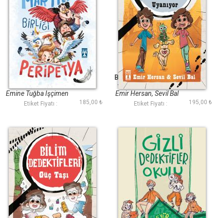
Martılar Birliği
Böcek Kam Uyanıyor
Peripetya
- Bilim Dedektifleri
Emine Tuğba Işçimen
Emir Hersan, Sevil Bal
185,00 ₺
195,00 ₺
Etiket Fiyatı :
Etiket Fiyatı :