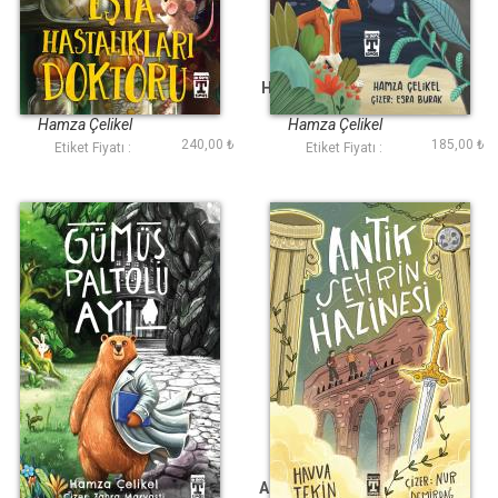
Eşya Hastalıkları
Hikaye Satan Tavşan
Doktoru
Hamza Çelikel
Hamza Çelikel
240,00 ₺
185,00 ₺
Etiket Fiyatı :
Etiket Fiyatı :
Gümüş Paltolu Ayı
Antik Şehrin Hazinesi