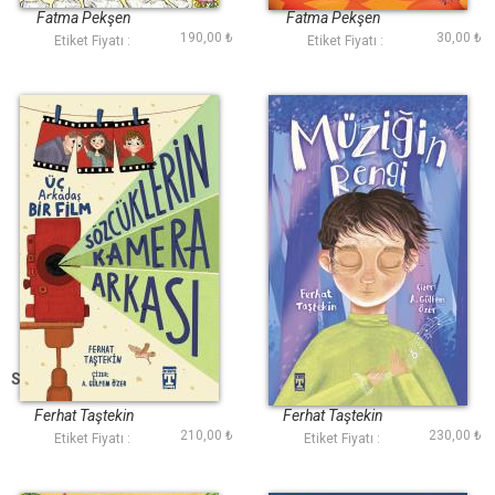
Romanlar
Fatma Pekşen
Fatma Pekşen
190,00 ₺
30,00 ₺
Etiket Fiyatı :
Etiket Fiyatı :
Sözcüklerin Kamera
Müziğin Rengi
Arkası
Ferhat Taştekin
Ferhat Taştekin
210,00 ₺
230,00 ₺
Etiket Fiyatı :
Etiket Fiyatı :