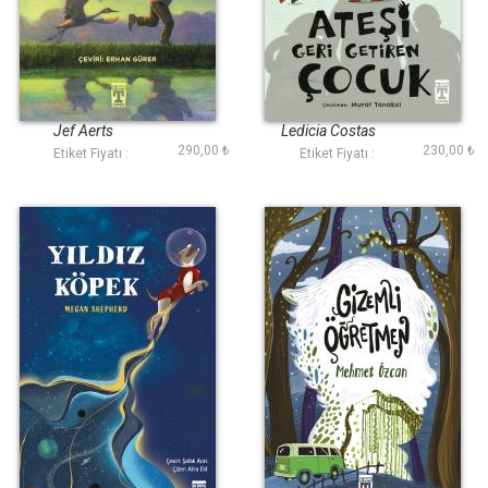
Mavi Kanatlar
Ateşi Geri Getiren
Çocuk
Jef Aerts
Ledicia Costas
290,00 ₺
230,00 ₺
Etiket Fiyatı :
Etiket Fiyatı :
Yıldız Köpek
Gizemli Öğretmen