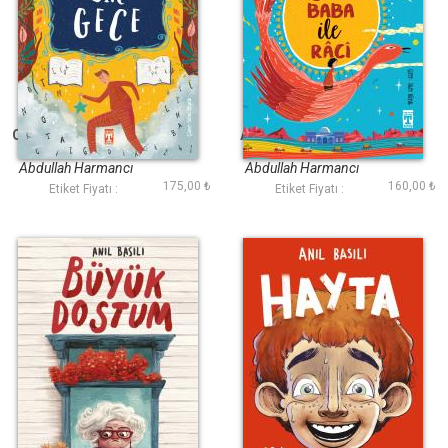
Obrukyada Bir Gece
Aynalı Baba İle Raci
Abdullah Harmancı
Abdullah Harmancı
175,00 ₺
160,00 ₺
Etiket Fiyatı :
Etiket Fiyatı :