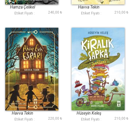
Hamza Çelikel
Havva Tekin
240,00 ₺
210,00 ₺
Etiket Fiyatı :
Etiket Fiyatı :
Ahşap Evin Esrarı
Kiralık Şapka
Havva Tekin
Hüseyin Keleş
220,00 ₺
210,00 ₺
Etiket Fiyatı :
Etiket Fiyatı :