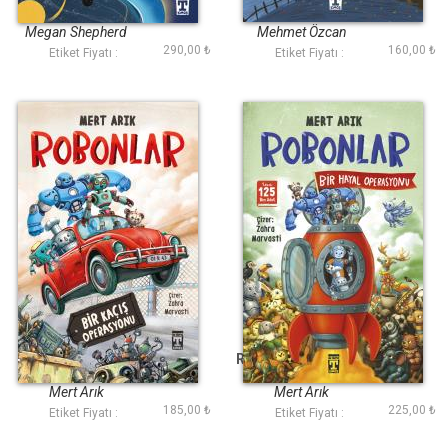
Megan Shepherd
Mehmet Özcan
290,00 ₺
160,00 ₺
Etiket Fiyatı :
Etiket Fiyatı :
Robonlar
Robonlar 2 Bir Hayal
Operasyonu
Mert Arık
Mert Arık
185,00 ₺
225,00 ₺
Etiket Fiyatı :
Etiket Fiyatı :