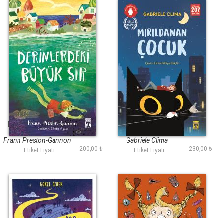
Derinlerdeki Büyük
Mırıldanan Çocuk
Sır
Frann Preston-Gannon
Gabriele Clima
200,00 ₺
230,00 ₺
Etiket Fiyatı :
Etiket Fiyatı :