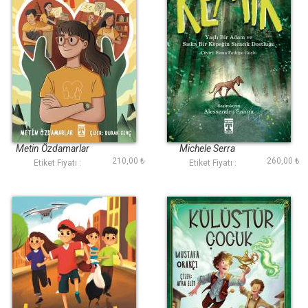
İyilik Timi
Kemik
Metin Özdamarlar
Michele Serra
210,00 ₺
260,00 ₺
Etiket Fiyatı :
Etiket Fiyatı :