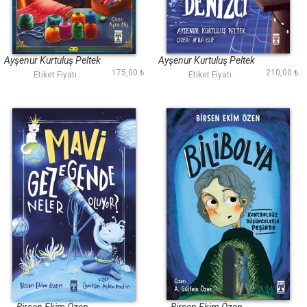
Muhteşem Terzi
Cesur Denizci
Ayşenur Kurtuluş Peltek
Ayşenur Kurtuluş Peltek
175,00 ₺
210,00 ₺
Etiket Fiyatı :
Etiket Fiyatı :
Mavi Gezegende
Bilibolya
Neler Oluyor