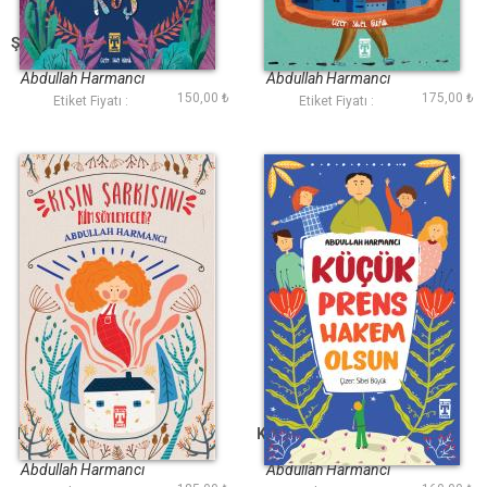
Şarkısını Unutan Kuş
Bir Şehir Kalbimi
Çaldı
Abdullah Harmancı
Abdullah Harmancı
150,00 ₺
175,00 ₺
Etiket Fiyatı :
Etiket Fiyatı :
Kışın Şarkısını Kim
Küçük Prens Hakem
Söyleyecek?
Olsun
Abdullah Harmancı
Abdullah Harmancı