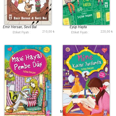
Güç Taşı - Bilim
Gizli Dedektifler
Dedektifleri
Okulu
Emir Hersan, Sevil Bal
Eyüp Hayta
210,00 ₺
220,00 ₺
Etiket Fiyatı :
Etiket Fiyatı :
Mavi Hayal Pembe
Mine Kızlar Yurdunda
Düş - Özgür
- Özgür Romanlar