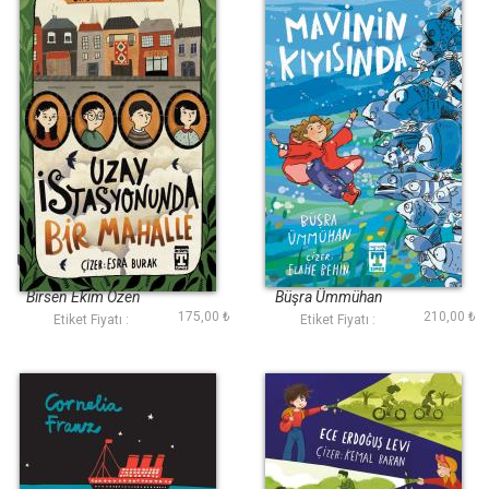
Uzay İstasyonunda
Mavinin Kıyısında
Bir Mahalle
Birsen Ekim Özen
Büşra Ümmühan
175,00 ₺
210,00 ₺
Etiket Fiyatı :
Etiket Fiyatı :