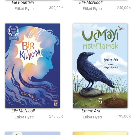
Ele Fountain
Elle McNicoll
300,00 ₺
240,00 ₺
Etiket Fiyatı :
Etiket Fiyatı :
Bir Tür Kıvılcım
Uçmayı Hatırlamak
Elle McNicoll
Emine Arlı
275,00 ₺
195,00 ₺
Etiket Fiyatı :
Etiket Fiyatı :