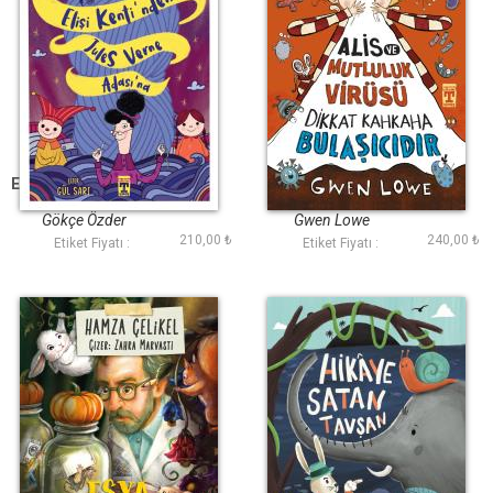
Elişi Kentinden Jules
Alis ve Mutluluk
Verne Adasına
Virüsü
Gökçe Özder
Gwen Lowe
210,00 ₺
240,00 ₺
Etiket Fiyatı :
Etiket Fiyatı :