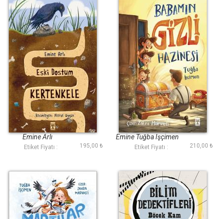
Eski Dostum
Babamın Gizli
Kertenkele
Hazinesi
Emine Arlı
Emine Tuğba Işçimen
195,00 ₺
210,00 ₺
Etiket Fiyatı :
Etiket Fiyatı :