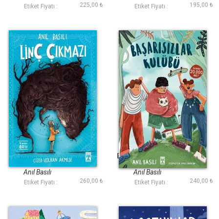
225,00 ₺
195,00 ₺
Etiket Fiyatı :
Etiket Fiyatı :
Linç Çıkmazı
Başarısızlar Kulübü
Anıl Basılı
Anıl Basılı
260,00 ₺
240,00 ₺
Etiket Fiyatı :
Etiket Fiyatı :