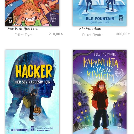
Beni Sev Ama
Erime
Darlama
Ece Erdoğuş Levi
Ele Fountain
210,00 ₺
300,00 ₺
Etiket Fiyatı :
Etiket Fiyatı :
Hacker - Her Şey
Karanlıkta Yanan
Kardeşim İçin
Kıvılcım