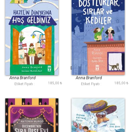
Hazelin Dünyasına
Dostluklar Sırlar ve
Hoşgeldiniz
Kediler
Anna Branford
Anna Branford
185,00 ₺
185,00 ₺
Etiket Fiyatı :
Etiket Fiyatı :