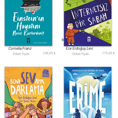
Einsteinın Hayatını
İnternetsiz Bir Sabah
Nasıl Kurtardım
Cornelia Franz
Ece Erdoğuş Levi
240,00 ₺
175,00 ₺
Etiket Fiyatı :
Etiket Fiyatı :