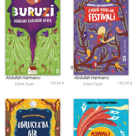
Buruzi - Babasını
Ötücü Kuşlar Festivali
Kurtaran Bebek
Abdullah Harmancı
Abdullah Harmancı
150,00 ₺
185,00 ₺
Etiket Fiyatı :
Etiket Fiyatı :