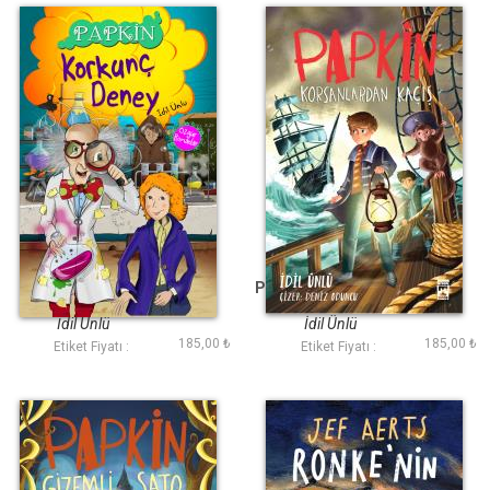
Papkin Korkunç
Papkin Korsanlardan
Deney - Özgür
Kaçış - Özgür
Romanlar
Romanlar
İdil Ünlü
İdil Ünlü
185,00 ₺
185,00 ₺
Etiket Fiyatı :
Etiket Fiyatı :