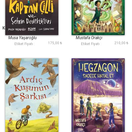
Kaptan Çilli ve Şehrin
Külüstür Çocuk
Dedektifleri
Musa Yaşaroğlu
Mustafa Orakçı
175,00 ₺
210,00 ₺
Etiket Fiyatı :
Etiket Fiyatı :