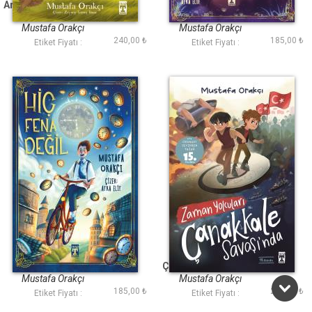
Ardıç Kuşunun Şarkısı
Hegzagon Sadece
Hayal Et
Mustafa Orakçı
Mustafa Orakçı
240,00 ₺
185,00 ₺
Etiket Fiyatı :
Etiket Fiyatı :
Hiç Fena Değil
Zaman Yolcuları
Çanakkale Savaşında
Mustafa Orakçı
Mustafa Orakçı
185,00 ₺
230,00 ₺
Etiket Fiyatı :
Etiket Fiyatı :