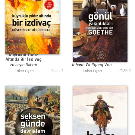
Kuyruklu Yıldız
Gönül Yakınlıkları
Altında Bir İzdivaç
(Antik Dünya
(Antik Dünya
Klasikleri)
Hüseyin Rahmi
Johann Wolfgang Von
Klasikleri)
130,00 ₺
175,00 ₺
Gürpınar
Goethe
Etiket Fiyatı :
Etiket Fiyatı :