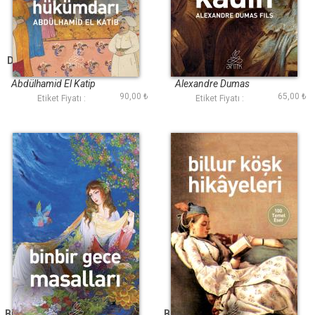
Doğunun Hükümdarı
Kamelyalı Kadın
(Antik Dünya
(Antik Dünya
Klasikleri)
Klasikleri)
Abdülhamid El Katip
Alexandre Dumas
90,00 ₺
65,00 ₺
Etiket Fiyatı :
Etiket Fiyatı :
Binbir Gece Masalları
Billur Köşk Hikayeleri