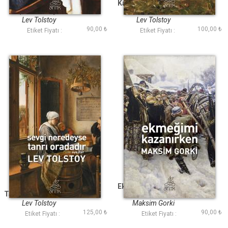
İnsan Ne İle Yaşar
Kazaklar (Antik Dünya
(Antik Dünya
Klasikleri)
Klasikleri)
Lev Tolstoy
Lev Tolstoy
90,00 ₺
100,00 ₺
Etiket Fiyatı :
Etiket Fiyatı :
Sevgi Neredeyse
Ekmeğimi Kazanırken
Tanrı Oradadır (Antik
(Antik Dünya
Dünya Klasikleri)
Klasikleri)
Lev Tolstoy
Maksim Gorki
125,00 ₺
90,00 ₺
Etiket Fiyatı :
Etiket Fiyatı :