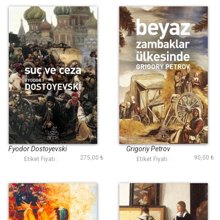
Suç ve Ceza (Antik
Beyaz Zambaklar
Dünya Klasikleri)
Ülkesinde (Antik
Dünya Klasikleri)
Fyodor Dostoyevski
Grigoriy Petrov
275,00 ₺
90,00 ₺
Etiket Fiyatı :
Etiket Fiyatı :