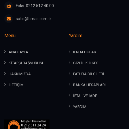
Faks: 0212 512 40 00
satis@timas.com.tr
Menü
Yardım
ANA SAYFA
KATALOGLAR
KİTAPÇI BAŞVURUSU
GİZLİLİK İLKESİ
HAKKIMIZDA
FATURA BİLGİLERİ
İLETİŞİM
BANKA HESAPLARI
İPTAL VE İADE
YARDIM