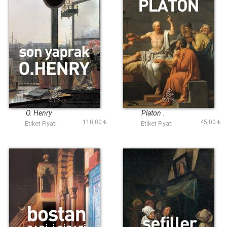
Son Yaprak (Antik
Sokratesin
Dünya Klasikleri)
Savunması (Antik
Dünya Klasikleri)
O. Henry
Platon .
110,00 ₺
45,00 ₺
Etiket Fiyatı :
Etiket Fiyatı :