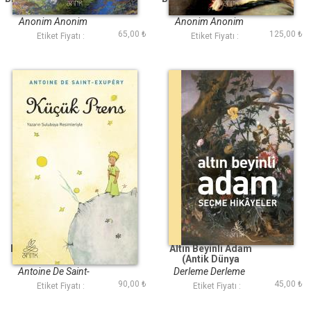
(Antik Dünya
(Antik Dünya
Klasikleri)
Klasikleri)
Anonim Anonim
Anonim Anonim
65,00 ₺
125,00 ₺
Etiket Fiyatı :
Etiket Fiyatı :
Küçük Prens (Antik
Altın Beyinli Adam
Dünya Klasikleri)
(Antik Dünya
Klasikleri)
Antoine De Saint-
Derleme Derleme
90,00 ₺
45,00 ₺
Exupéry
Etiket Fiyatı :
Etiket Fiyatı :