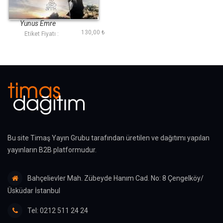
Yunus Emreden
Seçmeler (Antik
Dünya Klasikleri)
Yunus Emre
130,00 ₺
Etiket Fiyatı :
Bu site Timaş Yayın Grubu tarafından üretilen ve dağıtımı yapılan
yayınların B2B platformudur.
Bahçelievler Mah. Zübeyde Hanım Cad. No: 8 Çengelköy/
Üsküdar İstanbul
Tel: 0212 511 24 24