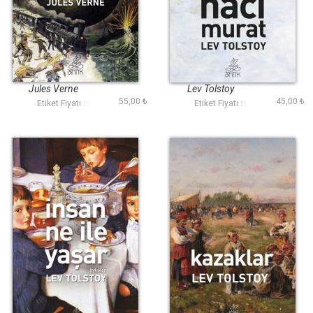
Seksen Günde
Hacı Murat (Antik
Devrialem (Antik
Dünya Klasikleri)
Dünya Klasikleri)
Jules Verne
Lev Tolstoy
55,00 ₺
45,00 ₺
Etiket Fiyatı :
Etiket Fiyatı :