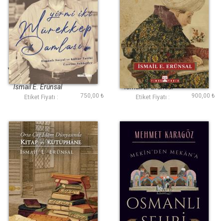
Yirmi İki Mürekkep
Edebiyat Tarihi
Damlası (Ciltli)
Yazıları
İsmail E. Erünsal
İsmail E. Erünsal
750,00 ₺
900,00 ₺
Etiket Fiyatı :
Etiket Fiyatı :