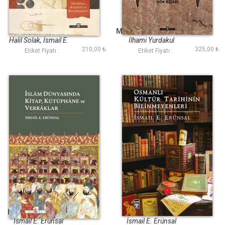
Fatihin Entelektüel
Bir Harf Bir
Portresi
Medeniyet Mim Kitabı
Halil Solak, İsmail E.
İlhami Yurdakul
210,00 ₺
325,00 ₺
Erünsal
Etiket Fiyatı :
Etiket Fiyatı :
İslâm Dünyasında
Osmanlı Kültür
Kitap Kütüphâne ve
Tarihinin
Verrâklar
Bilinmeyenleri (Ciltli)
İsmail E. Erünsal
İsmail E. Erünsal