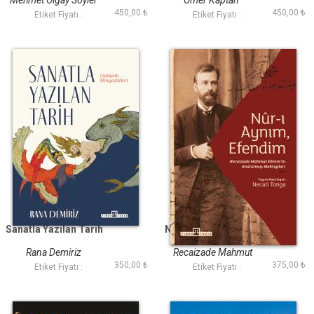
Mehmet Olgay Söyler
Ömer Kaptan
450,00 ₺
450,00 ₺
Etiket Fiyatı :
Etiket Fiyatı :
Sanatla Yazılan Tarih
Nur ı Aynım Efendim:
Recaizade nin
Unutulmuş
Rana Demiriz
Recaizade Mahmut
Mektupları
350,00 ₺
375,00 ₺
Ekrem
Etiket Fiyatı :
Etiket Fiyatı :