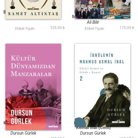
Ben Şeyh Bedreddin
Başka Yerler Farklı
Mekanlar Geziyorum
Ali Bilir
325,00 ₺
175,00 ₺
Etiket Fiyatı :
Etiket Fiyatı :
Kültür Dünyamızdan
İbnülemin Mahmud
Manzaralar
Kemal İnal (Ciltli)
Dursun Gürlek
Dursun Gürlek