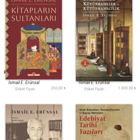
Kitapların Sultanları
Osmanlılarda
Kütüphaneler ve
Kütüphanecilik (Ciltli)
İsmail E. Erünsal
İsmail E. Erünsal
250,00 ₺
1.000,00 ₺
Etiket Fiyatı :
Etiket Fiyatı :