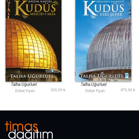
Arzın Kapısı Kudüs
Kudüs 2-Eski Şehir
Talha Uğurluel
Talha Uğurluel
500,00 ₺
475,00 ₺
Etiket Fiyatı :
Etiket Fiyatı :