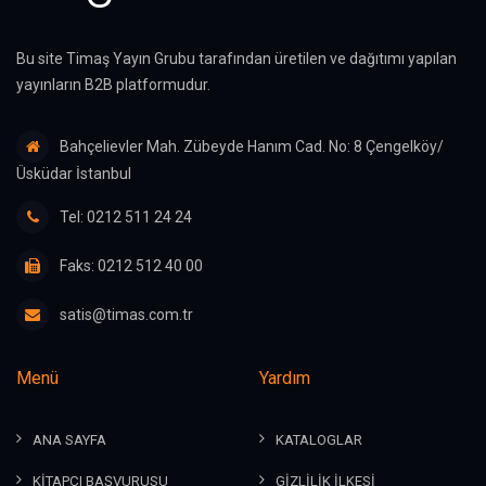
Bu site Timaş Yayın Grubu tarafından üretilen ve dağıtımı yapılan
yayınların B2B platformudur.
Bahçelievler Mah. Zübeyde Hanım Cad. No: 8 Çengelköy/
Üsküdar İstanbul
Tel: 0212 511 24 24
Faks: 0212 512 40 00
satis@timas.com.tr
Menü
Yardım
ANA SAYFA
KATALOGLAR
KİTAPÇI BAŞVURUSU
GİZLİLİK İLKESİ