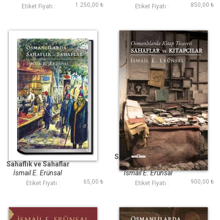
1.250,00 ₺
850,00 ₺
Etiket Fiyatı :
Etiket Fiyatı :
Osmanlılarda
Sahaflar ve Kitapçılar
Sahaflık ve Sahaflar
(Ciltli)
İsmail E. Erünsal
İsmail E. Erünsal
65,00 ₺
900,00 ₺
Etiket Fiyatı :
Etiket Fiyatı :