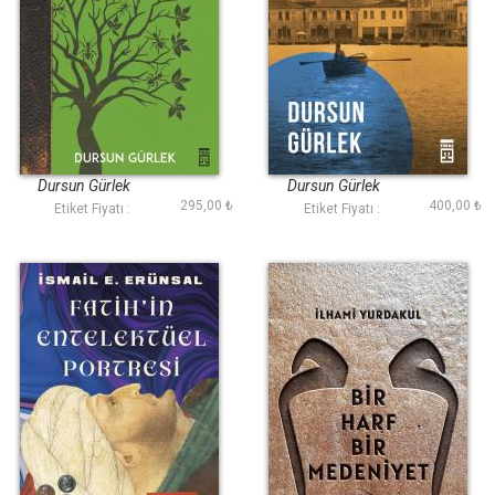
Karınca Huzura
Maziye Bir Bakıver
Varınca
Dursun Gürlek
Dursun Gürlek
295,00 ₺
400,00 ₺
Etiket Fiyatı :
Etiket Fiyatı :