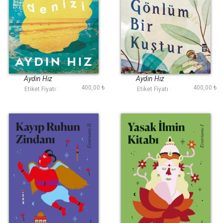
Hayal Denizi
Benim Gönlüm Bir
Kuştur
Aydın Hız
Aydın Hız
400,00 ₺
400,00 ₺
Etiket Fiyatı :
Etiket Fiyatı :