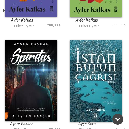
Kayıp Ruhun Zindanı
Yasak İlmin Kitabı
Ayfer Kafkas
Ayfer Kafkas
200,00 ₺
200,00 ₺
Etiket Fiyatı :
Etiket Fiyatı :
Spiritus
İstanbulun Çağrısı
Aynur Başkan
Ayşe Kara