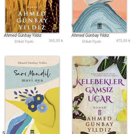
Masal Kız
Uzak Umutlar Şehri
Ahmed Günbay Yıldız
Ahmed Günbay Yıldız
360,00 ₺
475,00 ₺
Etiket Fiyatı :
Etiket Fiyatı :
Sarı Mendil Mavi Oya
Kelebekler Gamsız