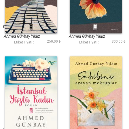
Ona Secde Yakışıyor
Afedersin Hayat
Ahmed Günbay Yıldız
Ahmed Günbay Yıldız
250,00 ₺
300,00 ₺
Etiket Fiyatı :
Etiket Fiyatı :