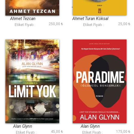
Sarı
Tuhafiyedeki Hafiye
Ahmet Tezcan
Ahmet Turan Köksal
250,00 ₺
25,00 ₺
Etiket Fiyatı :
Etiket Fiyatı :
Limit Yok
Paradime
Alan Glynn
Alan Glynn
45,00 ₺
175,00 ₺
Etiket Fiyatı :
Etiket Fiyatı :