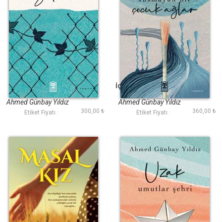
Sitem
İçimde Susmayan Bir
Çocuk Ağlar
Ahmed Günbay Yıldız
Ahmed Günbay Yıldız
300,00 ₺
360,00 ₺
Etiket Fiyatı :
Etiket Fiyatı :