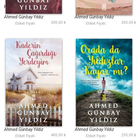
Hülyalar Hüzün Açtı
Asi Delikanlı
Ahmed Günbay Yıldız
Ahmed Günbay Yıldız
300,00 ₺
360,00 ₺
Etiket Fiyatı :
Etiket Fiyatı :
Kaderin Çağırdığı
Orada da Yıldızlar
Yerdeyim
Kayar mı?
Ahmed Günbay Yıldız
Ahmed Günbay Yıldız
400,00 ₺
250,00 ₺
Etiket Fiyatı :
Etiket Fiyatı :