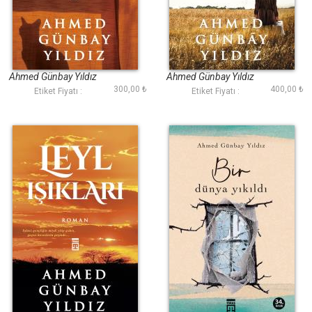
Issız Evin Kedisi
Yürekte Büyümek
Ahmed Günbay Yıldız
Ahmed Günbay Yıldız
300,00 ₺
400,00 ₺
Etiket Fiyatı :
Etiket Fiyatı :
Leyl Işıkları
Bir Dünya Yıkıldı