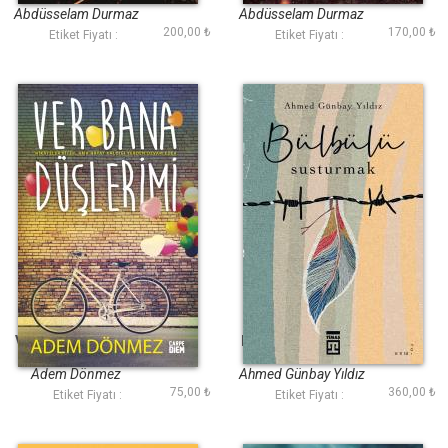
Abdüsselam Durmaz
Abdüsselam Durmaz
200,00 ₺
170,00 ₺
Etiket Fiyatı :
Etiket Fiyatı :
Ver Bana Düşlerimi
Bülbülü Susturmak
(Ciltli Şömizli)
Adem Dönmez
Ahmed Günbay Yıldız
75,00 ₺
360,00 ₺
Etiket Fiyatı :
Etiket Fiyatı :