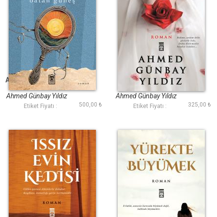
Aynada Batan Güneş
Benim Çiçeklerim
Ateşte Açar
Ahmed Günbay Yıldız
Ahmed Günbay Yıldız
500,00 ₺
325,00 ₺
Etiket Fiyatı :
Etiket Fiyatı :