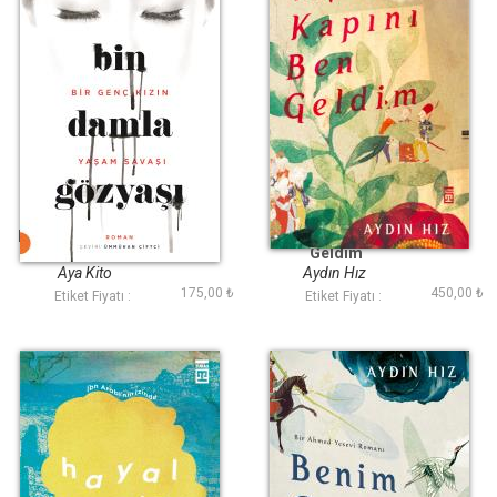
Bin Damla Gözyaşı
Aşk Kapını Ben
Geldim
Aya Kito
Aydın Hız
175,00 ₺
450,00 ₺
Etiket Fiyatı :
Etiket Fiyatı :