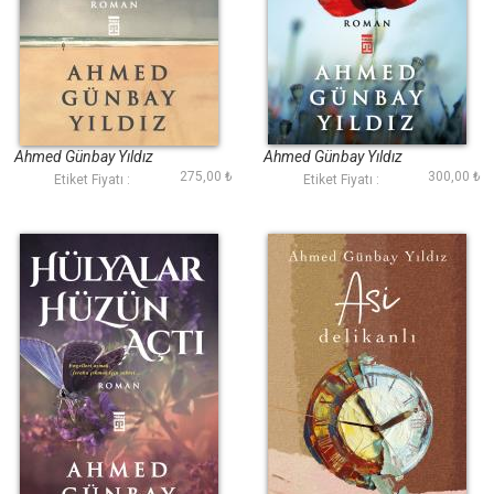
Sevmekten
Günahın Rengi
Korkuyorum
Ahmed Günbay Yıldız
Ahmed Günbay Yıldız
275,00 ₺
300,00 ₺
Etiket Fiyatı :
Etiket Fiyatı :