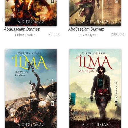
İlma II - Lanetli Duvar
İlma IV - Son Savaş
Abdüsselam Durmaz
Abdüsselam Durmaz
70,00 ₺
200,00 ₺
Etiket Fiyatı :
Etiket Fiyatı :
İlma III - Dunahın
İlma I - Son Nişanlı
Terazisi