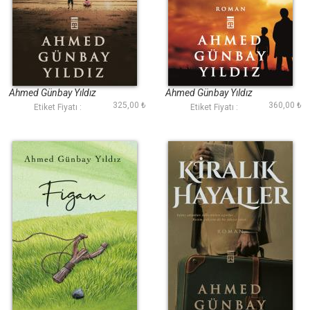
Yeşil Çığlık
Babamdan Sonra
Ahmed Günbay Yıldız
Ahmed Günbay Yıldız
325,00 ₺
360,00 ₺
Etiket Fiyatı :
Etiket Fiyatı :