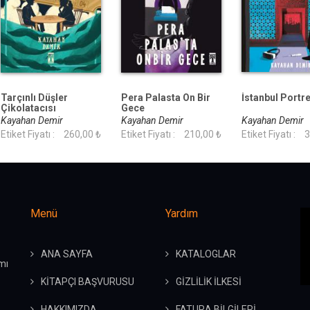
Tarçınlı Düşler
Pera Palasta On Bir
İstanbul Portre
Çikolatacısı
Gece
Kayahan Demir
Kayahan Demir
Kayahan Demir
Etiket Fiyatı :
260,00 ₺
Etiket Fiyatı :
210,00 ₺
Etiket Fiyatı :
3
Menü
Yardım
ANA SAYFA
KATALOGLAR
mı
KİTAPÇI BAŞVURUSU
GİZLİLİK İLKESİ
HAKKIMIZDA
FATURA BİLGİLERİ