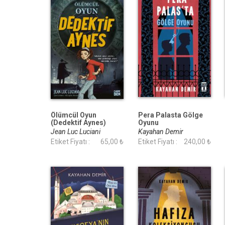
Ölümcül Oyun
Pera Palasta Gölge
(Dedektif Aynes)
Oyunu
Jean Luc Luciani
Kayahan Demir
Etiket Fiyatı :
65,00 ₺
Etiket Fiyatı :
240,00 ₺