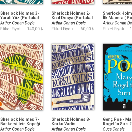
Sherlock Holmes 3-
Sherlock Holmes 2-
Sherlock Holm
Yaralı Yüz (Portakal
Kızıl Dosya (Portakal
İlk Macera ( P
Kitap)
Kitap)
Kitap)
Arthur Conan Doyle
Arthur Conan Doyle
Arthur Conan D
Etiket Fiyatı :
140,00 ₺
Etiket Fiyatı :
60,00 ₺
Etiket Fiyatı :
1
Sherlock Holmes 7-
Sherlock Holmes 8-
Genç Poe - Ma
Baskervillein Köpeği
Korku Vadisi
Roget'in Sırrı 2
(Portakal Kitap)
(Portakal Kitap)
Arthur Conan Doyle
Arthur Conan Doyle
Cuca Canals