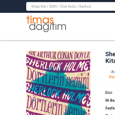
>
She
Kit
- A
Por
Dizi:
İlk B
Sayfa