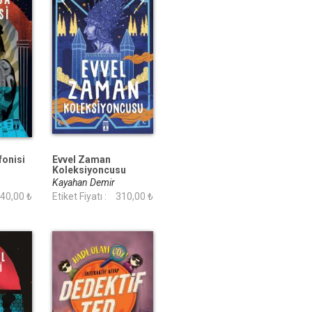
fonisi
Evvel Zaman
Koleksiyoncusu
Kayahan Demir
40,00 ₺
Etiket Fiyatı :
310,00 ₺