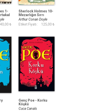
es 1-
Sherlock Holmes 10-
ortakal
Mezarlığın Sırrı
(Portakal Kitap)
oyle
Arthur Conan Doyle
40,00 ₺
Etiket Fiyatı :
125,00 ₺
ry
Genç Poe - Korku
Köşkü
Cuca Canals