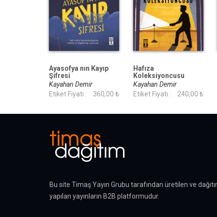
Ayasofya nın Kayıp
Hafıza
Şifresi
Koleksiyoncusu
Kayahan Demir
Kayahan Demir
Etiket Fiyatı :
360,00 ₺
Etiket Fiyatı :
240,00 ₺
Bu site Timaş Yayın Grubu tarafından üretilen ve dağıtı
yapılan yayınların B2B platformudur.