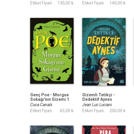
Etiket Fiyatı :
130,00 ₺
Etiket Fiyatı :
140,00 ₺
Genç Poe - Morgue
Gizemli Tetikçi -
Sokağı'nın Gizemi 1
Dedektif Aynes
Cuca Canals
Jean Luc Luciani
Etiket Fiyatı :
65,00 ₺
Etiket Fiyatı :
200,00 ₺