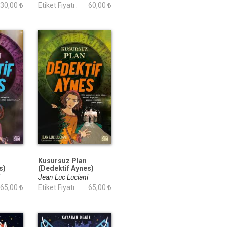
30,00 ₺
Etiket Fiyatı :
60,00 ₺
Kusursuz Plan
s)
(Dedektif Aynes)
i
Jean Luc Luciani
65,00 ₺
Etiket Fiyatı :
65,00 ₺