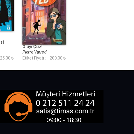
si
Dedektif Ted-Hadi
Olayı Çöz!
Pierre Varrod
25,00 ₺
Etiket Fiyatı :
200,00 ₺