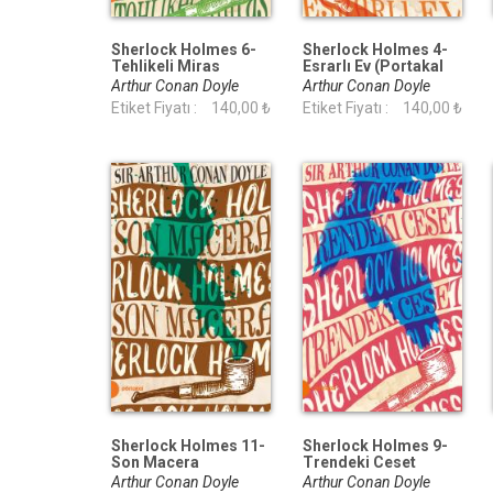
Sherlock Holmes 6-
Sherlock Holmes 4-
Tehlikeli Miras
Esrarlı Ev (Portakal
(Portakal Kitap)
Kitap)
Arthur Conan Doyle
Arthur Conan Doyle
Etiket Fiyatı :
140,00 ₺
Etiket Fiyatı :
140,00 ₺
Sherlock Holmes 11-
Sherlock Holmes 9-
Son Macera
Trendeki Ceset
(Portakal Kitap)
(Portakal Kitap)
Arthur Conan Doyle
Arthur Conan Doyle