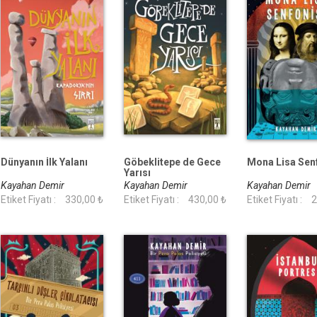
Dünyanın İlk Yalanı
Göbeklitepe de Gece
Mona Lisa Sen
Yarısı
Kayahan Demir
Kayahan Demir
Kayahan Demir
Etiket Fiyatı :
330,00 ₺
Etiket Fiyatı :
430,00 ₺
Etiket Fiyatı :
2