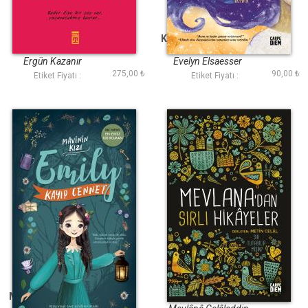
Kader Oyunu
Konuş Benimle Angel
Ergün Kazanır
Evelyn Elsaesser
275,00 ₺
90,00 ₺
Etiket Fiyatı :
Etiket Fiyatı :
Kayıp Cennet -
Mevlanadan Sırlı
Mavinin Kızı Emily 2
Hikâyeler