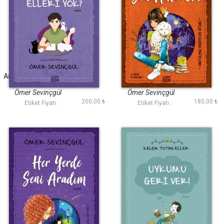
Anne Neden Kedilerin
Beni Yalnız Sen
Elleri Yok?
Anlarsın
Ömer Sevinçgül
Ömer Sevinçgül
200,00 ₺
185,00 ₺
Etiket Fiyatı :
Etiket Fiyatı :