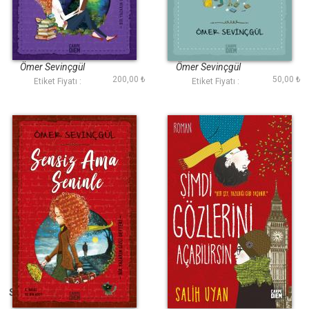
Her Yerde Seni
Uykumu Geri Ver!
Aradım
Ömer Sevinçgül
Ömer Sevinçgül
200,00 ₺
50,00 ₺
Etiket Fiyatı :
Etiket Fiyatı :
Sensiz Ama Seninle
Şimdi Gözlerini
Açabilirsin