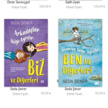
Ömer Sevinçgül
Salih Uyan
200,00 ₺
120,00 ₺
Etiket Fiyatı :
Etiket Fiyatı :
Arkadaşlar İkiye
İnsanlar İkiye Ayrılır:
Ayrılır: Biz ve
Ben ve Diğerleri
Diğerleri
Seda Şener
Seda Şener
30,00 ₺
90,00 ₺
Etiket Fiyatı :
Etiket Fiyatı :