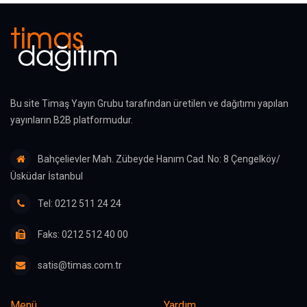
Bu site Timaş Yayın Grubu tarafından üretilen ve dağıtımı yapılan
yayınların B2B platformudur.
Bahçelievler Mah. Zübeyde Hanım Cad. No: 8 Çengelköy/
Üsküdar İstanbul
Tel: 0212 511 24 24
Faks: 0212 512 40 00
satis@timas.com.tr
Menü
Yardım