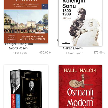
Türkiye Tarihi 1
Osmanlıda Köleliğin
Yeniçeri Ocağı nın
Sonu
Kaldırılışından II
Georg Rosen
Hakan Erdem
Mahmud un Ölümüne
650,00 ₺
375,00 ₺
Etiket Fiyatı :
Etiket Fiyatı :
Kadar 1826 1839