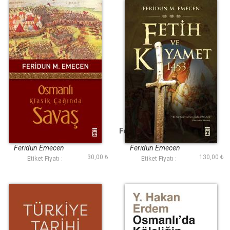
Osmanlı Klasik
Fetih ve Kıyamet 1453
Çağında Savaş
Feridun Emecen
Feridun Emecen
30,00 ₺
130,00 ₺
Etiket Fiyatı :
Etiket Fiyatı :