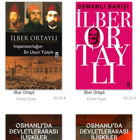
İmparatorluğun En
Osmanlı Barışı
Uzun Yüzyılı
İlber Ortaylı
İlber Ortaylı
30,00 ₺
65,00 ₺
Etiket Fiyatı :
Etiket Fiyatı :