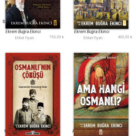
Sürgündeki Hanedan
Osmanlıya Kalan
Miras
Ekrem Buğra Ekinci
Ekrem Buğra Ekinci
750,00 ₺
400,00 ₺
Etiket Fiyatı :
Etiket Fiyatı :
Osmanlının Çöküşü
Ama Hangi Osmanlı