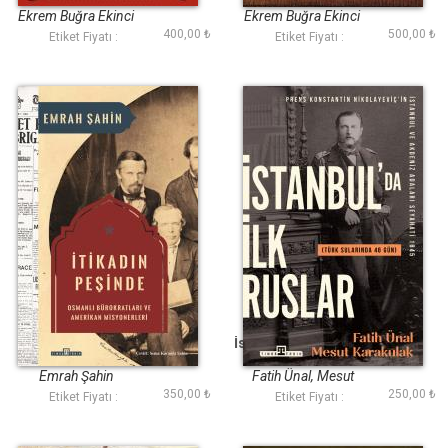
Ekrem Buğra Ekinci
Ekrem Buğra Ekinci
400,00 ₺
500,00 ₺
Etiket Fiyatı :
Etiket Fiyatı :
İtikadın Peşinde
İstanbul da İlk Ruslar
Türk Sularında 46
Gün
Emrah Şahin
Fatih Ünal, Mesut
350,00 ₺
250,00 ₺
Karakulak
Etiket Fiyatı :
Etiket Fiyatı :