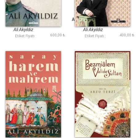
Yusuf İzzeddin
Abdülkadir Asi Bencil
ve Çapkın
Ali Akyıldız
Ali Akyıldız
600,00 ₺
400,00 ₺
Etiket Fiyatı :
Etiket Fiyatı :
Saray Harem ve
Bezmialem Valide
Mahrem
Sultan