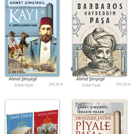
Kayı 10: II.
Barbaros Hayreddin
Abdülhamid Han
Paşa
Ahmet Şimşirgil
Ahmet Şimşirgil
390,00 ₺
290,00 ₺
Etiket Fiyatı :
Etiket Fiyatı :