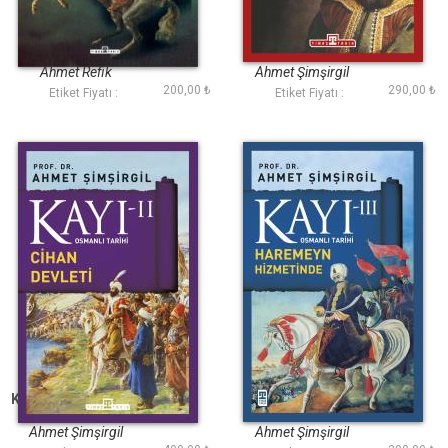
Osmanlının Zafer
Kayı 1: Ertuğrulun
Sayfaları
Ocağı
Ahmet Refik
Ahmet Şimşirgil
200,00 ₺
290,00 ₺
Etiket Fiyatı :
Etiket Fiyatı :
Kayı 2: Cihan Devleti
Kayı 3: Harameyn
Fatih
Hizmetinde Yavuz
Ahmet Şimşirgil
Ahmet Şimşirgil