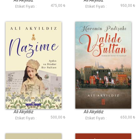
Ali Akyıldız
Ali Akyıldız
Ciltli)
475,00 ₺
950,00 ₺
Etiket Fiyatı :
Etiket Fiyatı :
Nazime
Haremin Padişahı
Valide Sultan
Ali Akyıldız
Ali Akyıldız
500,00 ₺
650,00 ₺
Etiket Fiyatı :
Etiket Fiyatı :