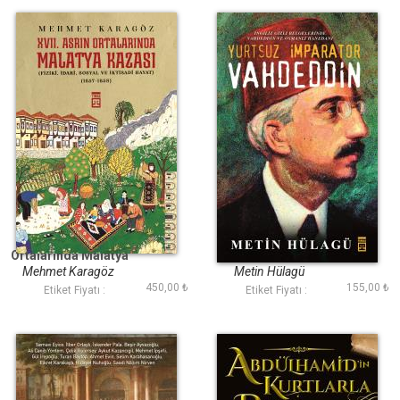
XVII. Asrın
Yurtsuz İmparator
Ortalarında Malatya
Vahdeddin
Kazası
Mehmet Karagöz
Metin Hülagü
450,00 ₺
155,00 ₺
Etiket Fiyatı :
Etiket Fiyatı :