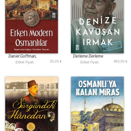
Erken Modern
Denize Kavuşan
Osmanlılar
Irmak
Daniel Goffman,
Derleme Derleme
35,00 ₺
450,00 ₺
Virginia H. Aksan
Etiket Fiyatı :
Etiket Fiyatı :