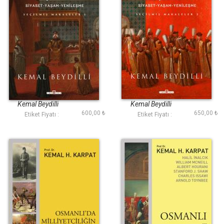
Osmanlıda
Osmanlıda
Devletlerarası
Devletlerarası
İlişkiler/Siyaset-
İlişkiler-2 (Ciltli)
Kemal Beydilli
Kemal Beydilli
Yaşam-Yenileşme
600,00 ₺
650,00 ₺
Etiket Fiyatı :
Etiket Fiyatı :
(Ciltli)