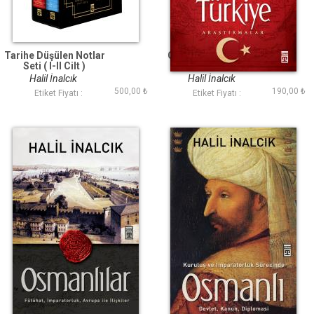
Tarihe Düşülen Notlar
Osmanlı ve Modern
Seti ( I-II Cilt )
Türkiye
Halil İnalcık
Halil İnalcık
500,00 ₺
190,00 ₺
Etiket Fiyatı :
Etiket Fiyatı :
Osmanlılar
Kuruluş ve