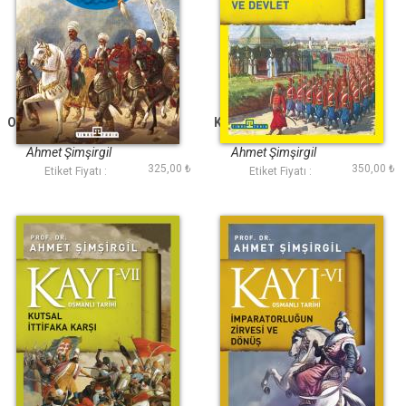
Osmanlı Gerçekleri 2
Kayı 8: Islahat Darbe
ve Devlet
Ahmet Şimşirgil
Ahmet Şimşirgil
325,00 ₺
350,00 ₺
Etiket Fiyatı :
Etiket Fiyatı :