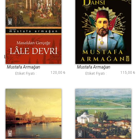
Lale Devri (Mustafa
Abdülhamidin
Armağan)
Kurtlarla Dansı
Mustafa Armağan
Mustafa Armağan
120,00 ₺
115,00 ₺
Etiket Fiyatı :
Etiket Fiyatı :