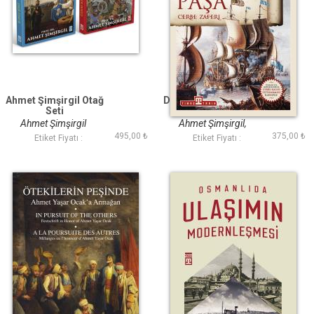
Ahmet Şimşirgil Otağ
Denizler Fatihi Piyale
Seti
Paşa
Ahmet Şimşirgil
Ahmet Şimşirgil,
495,00 ₺
375,00 ₺
İbrahim Pazan
Etiket Fiyatı :
Etiket Fiyatı :