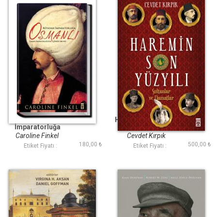
Rüyadan
Haremin Son Yüzyılı
İmparatorluğa
Osmanlı
Caroline Finkel
Cevdet Kırpık
180,00 ₺
500,00 ₺
Etiket Fiyatı :
Etiket Fiyatı :