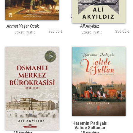
Ötekilerin Peşinde
Osmanlıda Ulaşımın
Modernleşmesi
Ahmet Yaşar Ocak
Ali Akyıldız
900,00 ₺
350,00 ₺
Etiket Fiyatı :
Etiket Fiyatı :
Osmanlı Merkez
Haremin Padişahı
Bürokrasisi
Valide Sultanlar
(Renkli Büyük Boy