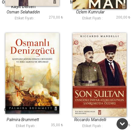
Osmanlı Hanedanı'nın
Muhteşem Süleyman
Kayıt Defteri
Osman Selahaddin
Özlem Kumrular
270,00 ₺
200,00 ₺
Osmanoğlu
Etiket Fiyatı :
Etiket Fiyatı :
Osmanlı Denizgücü
Son Sultan
Palmira Brummett
Riccardo Mandelli
35,00 ₺
500,00 ₺
Etiket Fiyatı :
Etiket Fiyatı :