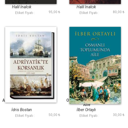
İmparatorluk
Sürecinde Osmanlı
Halil İnalcık
Halil İnalcık
95,00 ₺
80,00 ₺
Etiket Fiyatı :
Etiket Fiyatı :
Adriyatikte Korsanlık
Osmanlı Toplumunda
Aile
İdris Bostan
İlber Ortaylı
50,00 ₺
30,00 ₺
Etiket Fiyatı :
Etiket Fiyatı :