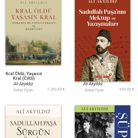
Kral Öldü, Yaşasın
Sadullah Paşa nın
Kral (Ciltli)
Mektup ve
Yazışmaları
Ali Akyıldız
Ali Akyıldız
1.200,00 ₺
600,00 ₺
Etiket Fiyatı :
Etiket Fiyatı :