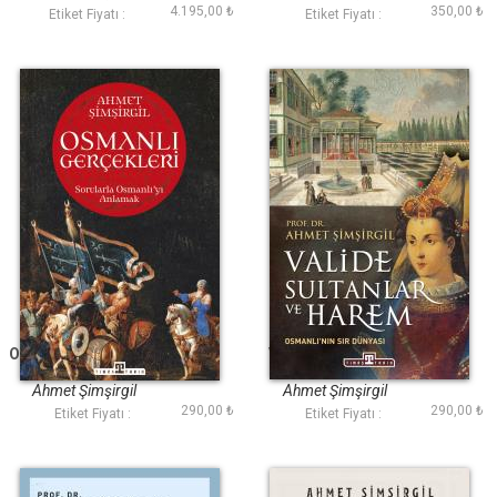
4.195,00 ₺
350,00 ₺
Etiket Fiyatı :
Etiket Fiyatı :
Osmanlı Gerçekleri 1
Valide Sultanlar ve
Harem
Ahmet Şimşirgil
Ahmet Şimşirgil
290,00 ₺
290,00 ₺
Etiket Fiyatı :
Etiket Fiyatı :