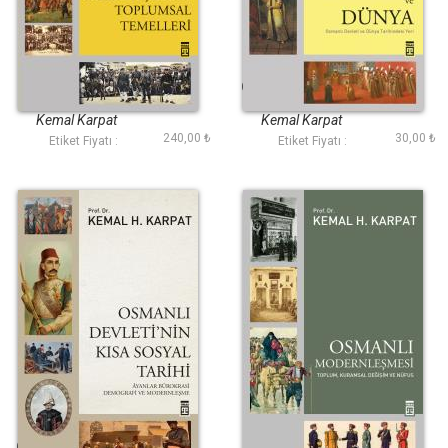
Osmanlıda
Osmanlı ve Dünya (
Milliyetçiliğin
Eski )
Toplumsal Temelleri
Kemal Karpat
Kemal Karpat
240,00 ₺
30,00 ₺
Etiket Fiyatı :
Etiket Fiyatı :
Osmanlı Devletinin
Osmanlı