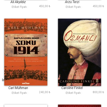
Ali Akyıldız
Arzu Terzi
450,00 ₺
450,00 ₺
Etiket Fiyatı :
Etiket Fiyatı :
İmparatorluğun Sonu
Rüyadan
1914
İmparatorluğa
Osmanlı (Fleksi Cilt)
Carl Mülhman
Caroline Finkel
240,00 ₺
800,00 ₺
Etiket Fiyatı :
Etiket Fiyatı :