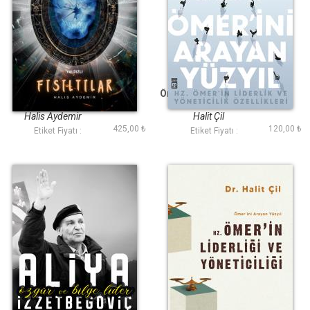
Yaldızlı Fısıltılar
Ömerini Arayan Yüzyıl
Halis Aydemir
Halit Çil
425,00 ₺
120,00 ₺
Etiket Fiyatı :
Etiket Fiyatı :