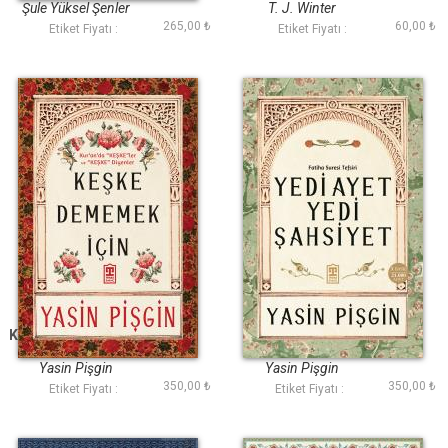
Bulmak
Şule Yüksel Şenler
T. J. Winter
265,00 ₺
60,00 ₺
Etiket Fiyatı :
Etiket Fiyatı :
Keşke Dememek İçin
Yedi Ayet Yedi
Şahsiyet Fatiha
Suresi Tefsiri
Yasin Pişgin
Yasin Pişgin
350,00 ₺
350,00 ₺
Etiket Fiyatı :
Etiket Fiyatı :