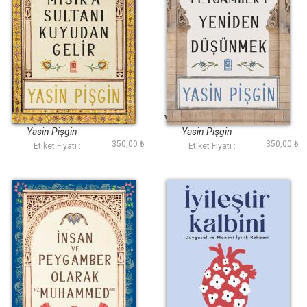
Mısıra Sultanı
Hz. Peygamberi
Kuyudan Gelir
Yeniden Düşünmek
Yasin Pişgin
Yasin Pişgin
350,00 ₺
350,00 ₺
Etiket Fiyatı :
Etiket Fiyatı :