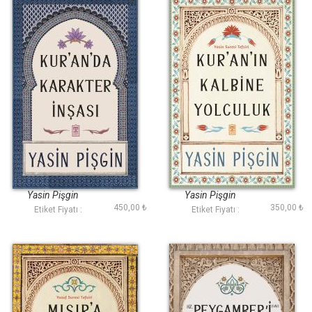
Kuranda Karakter
Kuranın Kalbine
İnşası
Yolculuk
Yasin Pişgin
Yasin Pişgin
450,00 ₺
350,00 ₺
Etiket Fiyatı :
Etiket Fiyatı :