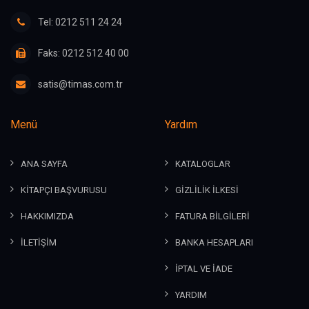
Tel: 0212 511 24 24
Faks: 0212 512 40 00
satis@timas.com.tr
Menü
Yardım
ANA SAYFA
KATALOGLAR
KİTAPÇI BAŞVURUSU
GİZLİLİK İLKESİ
HAKKIMIZDA
FATURA BİLGİLERİ
İLETİŞİM
BANKA HESAPLARI
İPTAL VE İADE
YARDIM