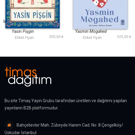
İnsan ve Peygamber
İyileştir Kalbini
olarak Hz.
Muhammed (sav)
Yasin Pişgin
Yasmin Mogahed
300,00 ₺
325,00 ₺
Etiket Fiyatı :
Etiket Fiyatı :
Bu site Timaş Yayın Grubu tarafından üretilen ve dağıtımı yapılan
yayınların B2B platformudur.
Bahçelievler Mah. Zübeyde Hanım Cad. No: 8 Çengelköy/
Üsküdar İstanbul