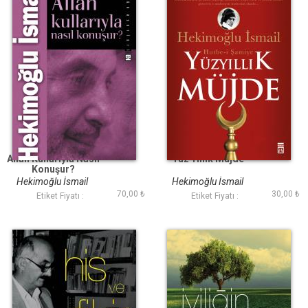
Allah Kullarıyla Nasıl
Yüz Yıllık Müjde
Konuşur?
Hekimoğlu İsmail
Hekimoğlu İsmail
70,00 ₺
30,00 ₺
Etiket Fiyatı :
Etiket Fiyatı :