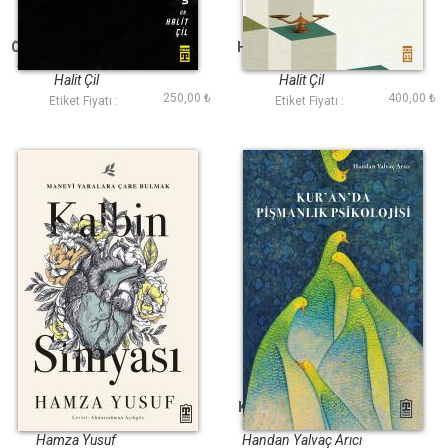
Özgür ve Bilge Lider
Hz. Ömerin Liderliği
Aliya İzzetbegoviç
ve Yöneticiliği
Halit Çil
Halit Çil
250,00 ₺
400,00 ₺
Etiket Fiyatı :
Etiket Fiyatı :
Kalbin Simyası
Kur an da Pişmanlık
Psikolojisi
Hamza Yusuf
Handan Yalvaç Arıcı