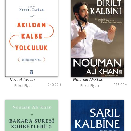
Akıldan Kalbe
Dirilt Kalbini
Yolculuk
Nevzat Tarhan
Nouman Ali Khan
240,00 ₺
275,00 ₺
Etiket Fiyatı :
Etiket Fiyatı :