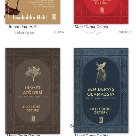
Ömer Bin Abdülaziz
Huzura Varınca
İmadüddin Halil
Mecit Ömür Öztürk
300,00 ₺
200,00 ₺
Etiket Fiyatı :
Etiket Fiyatı :
Hikmet Atölyesi
Sen Derviş Olamazsın