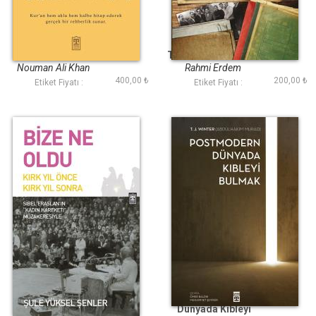
Bakara Suresi
Bediüzzaman ve
Sohbetleri 3
Talebelerinin Hukuk
Mücadelesi
Nouman Ali Khan
Rahmi Erdem
400,00 ₺
200,00 ₺
Etiket Fiyatı :
Etiket Fiyatı :
Bize Ne Oldu
Postmodern
Dünyada Kıbleyi