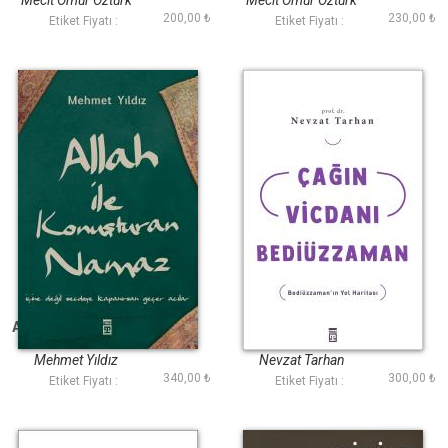
Mecit Ömür Öztürk
Mecit Ömür Öztürk
200,00 ₺
230,00 ₺
Etiket Fiyatı :
Etiket Fiyatı :
Allah ile Konuşturan
Çağın Vicdanı
Namaz
Bediüzzaman
Mehmet Yıldız
Nevzat Tarhan
340,00 ₺
300,00 ₺
Etiket Fiyatı :
Etiket Fiyatı :