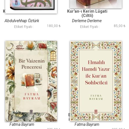
Kuranı Kerim Fihristi
Kur'an-ı Kerim Lügati
(Ciltli)
Abdulvehhap Öztürk
Derleme Derleme
180,00 ₺
85,00 ₺
Etiket Fiyatı :
Etiket Fiyatı :
Bir Vaizenin
Elmalılı Hamdi Yazır
Penceresi
ile Kuran Sohbetleri
Fatma Bayram
Fatma Bayram