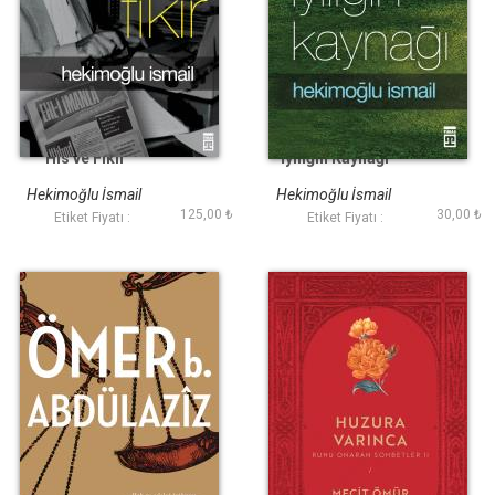
His ve Fikir
İyiliğin Kaynağı
Hekimoğlu İsmail
Hekimoğlu İsmail
125,00 ₺
30,00 ₺
Etiket Fiyatı :
Etiket Fiyatı :