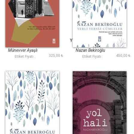
Edep Yâ Hû
Yerli Yersiz Cümleler
Münevver Ayaşlı
Nazan Bekiroğlu
325,00 ₺
450,00 ₺
Etiket Fiyatı :
Etiket Fiyatı :