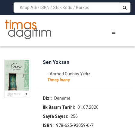
>
Sen Yoksan
- Ahmed Günbay Yıldız
Timaş İnanç
Dizi:
Deneme
İlk Basım Tarihi:
01.07.2026
Sayfa Sayısı:
256
ISBN:
978-625-93059-6-7