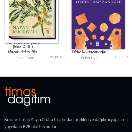
Mimoza Sürgünü
Görme Bahçesi
(Bez Ciltli)
Nazan Bekiroğlu
Yıldız Ramazanoğlu
55,00 ₺
100,00 ₺
Etiket Fiyatı :
Etiket Fiyatı :
Bu site Timaş Yayın Grubu tarafından üretilen ve dağıtımı yapılan
yayınların B2B platformudur.