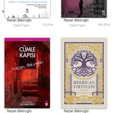
Yerli Yersiz Cümleler
Yol Hali
(Bez Ciltli)
Nazan Bekiroğlu
Nazan Bekiroğlu
65,00 ₺
400,00 ₺
Etiket Fiyatı :
Etiket Fiyatı :
Cümle Kapısı
Mihrican Fırtınası
Nazan Bekiroğlu
Nazan Bekiroğlu