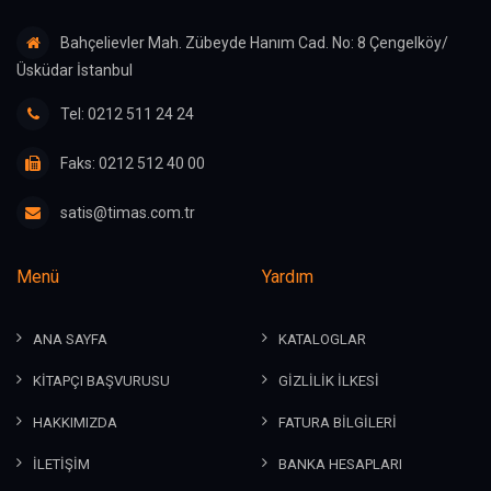
Bahçelievler Mah. Zübeyde Hanım Cad. No: 8 Çengelköy/
Üsküdar İstanbul
Tel: 0212 511 24 24
Faks: 0212 512 40 00
satis@timas.com.tr
Menü
Yardım
ANA SAYFA
KATALOGLAR
KİTAPÇI BAŞVURUSU
GİZLİLİK İLKESİ
HAKKIMIZDA
FATURA BİLGİLERİ
İLETİŞİM
BANKA HESAPLARI