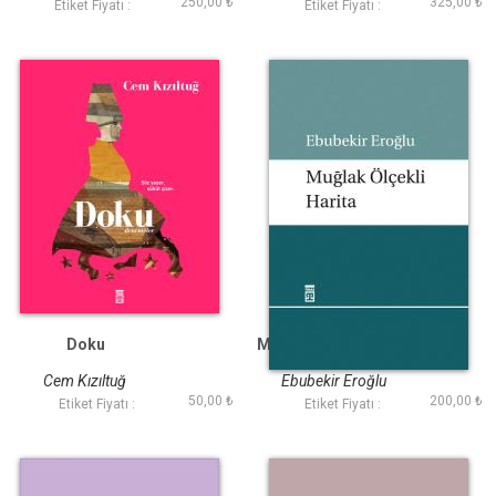
250,00 ₺
325,00 ₺
Etiket Fiyatı :
Etiket Fiyatı :
Doku
Muğlak Ölçekli Harita
Cem Kızıltuğ
Ebubekir Eroğlu
50,00 ₺
200,00 ₺
Etiket Fiyatı :
Etiket Fiyatı :