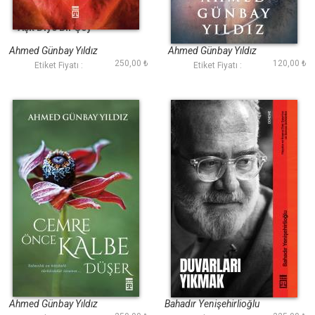
Aşk Diye Bir Şey
Hayata Dair Notlar
Ahmed Günbay Yıldız
Ahmed Günbay Yıldız
250,00 ₺
120,00 ₺
Etiket Fiyatı :
Etiket Fiyatı :
Cemre Önce Kalbe
Duvarları Yıkmak
Düşer
Ahmed Günbay Yıldız
Bahadır Yenişehirlioğlu