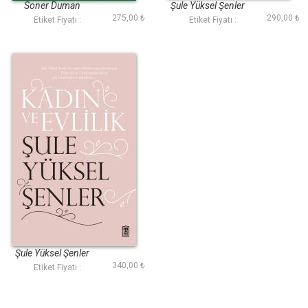
İnkarın Karanlığı
Soner Duman
Şule Yüksel Şenler
Arasında
275,00 ₺
290,00 ₺
Etiket Fiyatı :
Etiket Fiyatı :
Kadın ve Evlilik
Şule Yüksel Şenler
340,00 ₺
Etiket Fiyatı :