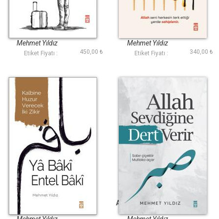
Ahsen En Güzele
Bahtına Düştüm Ya
Yolculuk
Rab
Mehmet Yıldız
Mehmet Yıldız
450,00 ₺
340,00 ₺
Etiket Fiyatı :
Etiket Fiyatı :
Ya Baki Entel Baki
Allah Sevdiğine Dert
Verir