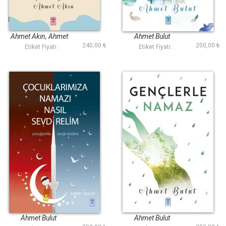
Evimiz Cennetimiz
Cennete Götüren
Olsun
Namaz
Ahmet Akın, Ahmet
Ahmet Bulut
240,00 ₺
200,00 ₺
Bulut
Etiket Fiyatı :
Etiket Fiyatı :
Çocuklarımıza
Gençlerle Namaz
Namazı Nasıl
Sevdirelim
Ahmet Bulut
Ahmet Bulut