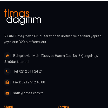
Bu site Timaş Yayın Grubu tarafından üretilen ve dağıtımı yapılan
yayınların B2B platformudur.
Bahçelievler Mah. Zübeyde Hanım Cad. No: 8 Çengelköy/
Üsküdar İstanbul
Tel: 0212 511 24 24
Faks: 0212 512 40 00
satis@timas.com.tr
Menü
Yardım