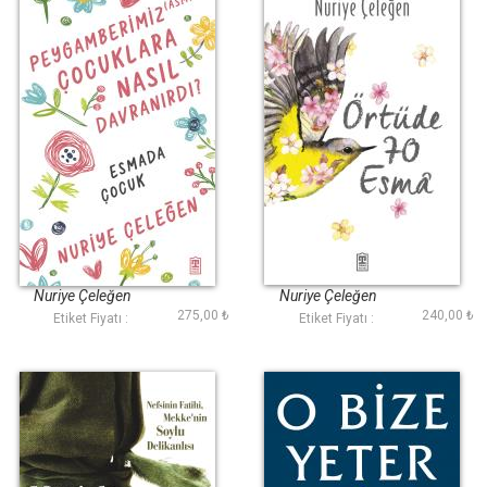
Peygamberimiz
Örtüde 70 Esma
(asm) Çocuklara
Nasıl Davranırdı?
Nuriye Çeleğen
Nuriye Çeleğen
275,00 ₺
240,00 ₺
Etiket Fiyatı :
Etiket Fiyatı :