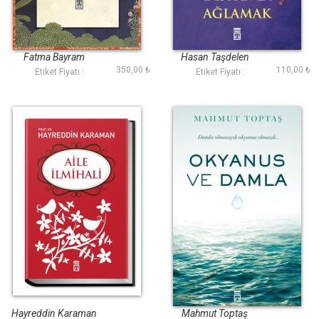
En Güzel Kıssa
Kuranla Gülmek
Kuranla Ağlamak
Fatma Bayram
Hasan Taşdelen
350,00 ₺
110,00 ₺
Etiket Fiyatı :
Etiket Fiyatı :
Aile İlmihali (Ciltli)
Okyanus ve Damla
Hayreddin Karaman
Mahmut Toptaş