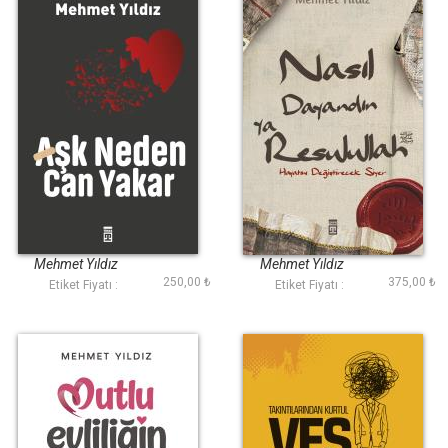
Aşk Neden Can
Nasıl Dayandın Ya
Yakar?
Rasulullah
Mehmet Yıldız
Mehmet Yıldız
250,00 ₺
375,00 ₺
Etiket Fiyatı :
Etiket Fiyatı :