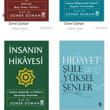
Bir İmtihandır Dünya
Yüklerinden Kurtul
Soner Duman
Soner Duman
250,00 ₺
300,00 ₺
Etiket Fiyatı :
Etiket Fiyatı :
İnsanın Hikayesi
Hidayet
İmanın Aydınlığı ve