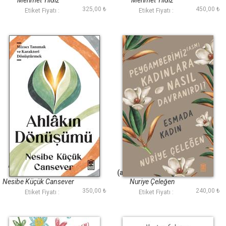
Mehmet Yıldız
Mehmet Yıldız
325,00 ₺
450,00 ₺
Etiket Fiyatı :
Etiket Fiyatı :
Ahlakın Dönüşümü
Peygamberimiz
(asm) Kadınlara Nasıl
Davranırdı?
Nesibe Küçük Cansever
Nuriye Çeleğen
350,00 ₺
240,00 ₺
Etiket Fiyatı :
Etiket Fiyatı :