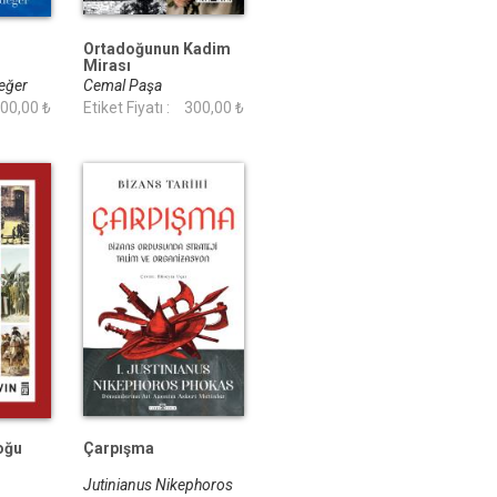
Ortadoğunun Kadim
Mirası
değer
Cemal Paşa
00,00 ₺
Etiket Fiyatı :
300,00 ₺
oğu
Çarpışma
Jutinianus Nikephoros