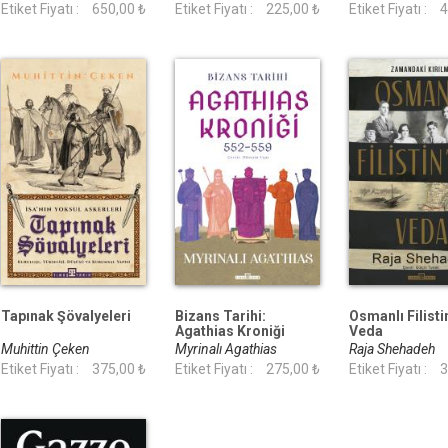
Etiket Fiyatı :
650,00 ₺
Etiket Fiyatı :
225,00 ₺
Etiket Fiyatı :
4
Tapınak Şövalyeleri
Bizans Tarihi:
Osmanlı Filisti
Agathias Kroniği
Veda
(552-559)
Muhittin Çeken
Myrinalı Agathias
Raja Shehadeh
Etiket Fiyatı :
375,00 ₺
Etiket Fiyatı :
275,00 ₺
Etiket Fiyatı :
3