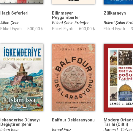
Haçlı Seferleri
Bilinmeyen
Zülkarneyn
Peygamberler
Altan Çetin
Bülent Şahin Erdeğer
Bülent Şahin Er
Etiket Fiyatı :
500,00 ₺
Etiket Fiyatı :
600,00 ₺
Etiket Fiyatı :
3
İskenderiye Dünyayı
Balfour Deklarasyonu
Modern Ortad
Değiştiren Şehir
Tarihi (Ciltli)
Islam Issa
İsmail Ediz
James L. Gelvin