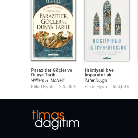
Parazitler Göçler ve
Hristiyanlık ve
Dünya Tarihi
İmparatorluk
William H. McNeill
Zafer Duygu
Etiket Fiyatı :
275,00 ₺
Etiket Fiyatı :
600,00 ₺