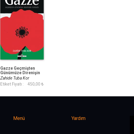
Gazze Geçmişten
Günümüze Direnişin
Toprağı
Zahide Tuba Kor
Etiket Fiyatı :
450,00 ₺
Menü
Yardım