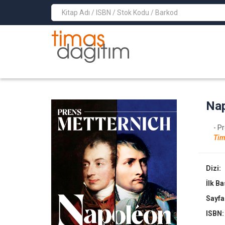
>
Nap
- P
Tim
Dizi:
İlk B
Sayfa
ISBN