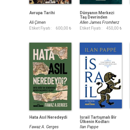
Avrupa Tarihi
Dünyanın Merkezi
Taş Devrinden
Günümüze Basra
Ali Çimen
Allen James Fromherz
Körfezi nin Küresel
Etiket Fiyatı :
600,00 ₺
Etiket Fiyatı :
450,00 ₺
Tarihi
Hata Asıl Neredeydi
İsrail Tartışmalı Bir
Ülkenin Kodları
Fawaz A. Gerges
Ilan Pappe