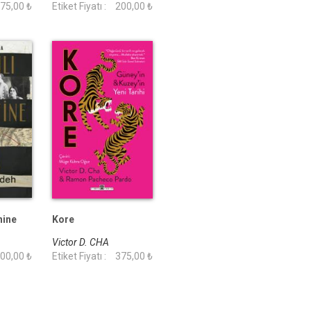
75,00 ₺
Phokas
Etiket Fiyatı :
200,00 ₺
nine
Kore
Victor D. CHA
00,00 ₺
Etiket Fiyatı :
375,00 ₺