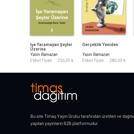
İşe Yaramayan Şeyler
Gerçeklik Yeniden
Üzerine
Yasin Ramazan
Yasin Ramazan
Etiket Fiyatı :
250,00 ₺
Etiket Fiyatı :
280,00 ₺
Bu site Timaş Yayın Grubu tarafından üretilen ve dağıtı
yapılan yayınların B2B platformudur.