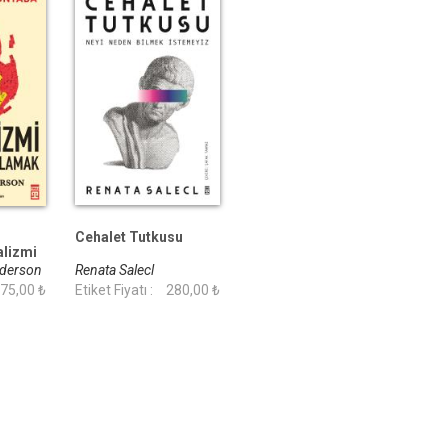
Cehalet Tutkusu
alizmi
lamak
nderson
Renata Salecl
75,00 ₺
Etiket Fiyatı :
280,00 ₺