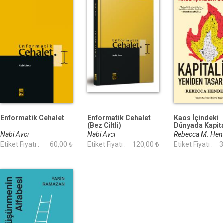
Enformatik Cehalet
Enformatik Cehalet
Kaos İçindeki
(Bez Ciltli)
Dünyada Kapit
Yeniden Tasar
Nabi Avcı
Nabi Avcı
Rebecca M. He
Etiket Fiyatı :
60,00 ₺
Etiket Fiyatı :
120,00 ₺
Etiket Fiyatı :
3