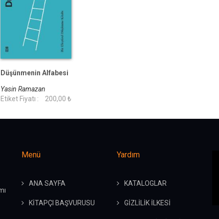
Düşünmenin Alfabesi
Yasin Ramazan
Etiket Fiyatı :
200,00 ₺
Menü
Yardım
ANA SAYFA
KATALOGLAR
mı
KİTAPÇI BAŞVURUSU
GİZLİLİK İLKESİ