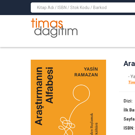
>
Ara
- Y
Tim
Dizi:
İlk B
Sayfa
ISBN