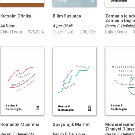
Kutsalın Dönüşü
Bilim Susunca
Zamanın İçind
Zamanın Dışın
Ali Köse
Alper Bilgili
Besim F. Dellalo
Etiket Fiyatı :
375,00 ₺
Etiket Fiyatı :
200,00 ₺
Etiket Fiyatı :
3
Romantik Muamma
Sosyolojik Marifet
Modernleşmen
Zihniyet Dünya
Besim F. Dellaloğlu
Besim F. Dellaloğlu
Besim F. Dellalo