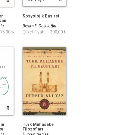
en
Sosyolojik Basiret
dan
ğlu
Besim F. Dellaloğlu
75,00 ₺
Etiket Fiyatı :
300,00 ₺
in
Türk Muhasebe
sı
Filozofları
ğlu
Dursun Ali Yaz