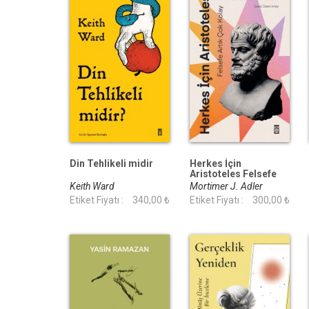
Din Tehlikeli midir
Herkes İçin
Aristoteles Felsefe
Artık Çok Kolay
Keith Ward
Mortimer J. Adler
Etiket Fiyatı :
340,00 ₺
Etiket Fiyatı :
300,00 ₺