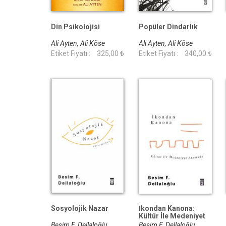
Din Psikolojisi
Popüler Dindarlık
Ali Ayten, Ali Köse
Ali Ayten, Ali Köse
Etiket Fiyatı :
325,00 ₺
Etiket Fiyatı :
340,00 ₺
Sosyolojik Nazar
İkondan Kanona:
Kültür İle Medeniyet
Arasında
Besim F. Dellaloğlu
Besim F. Dellaloğlu