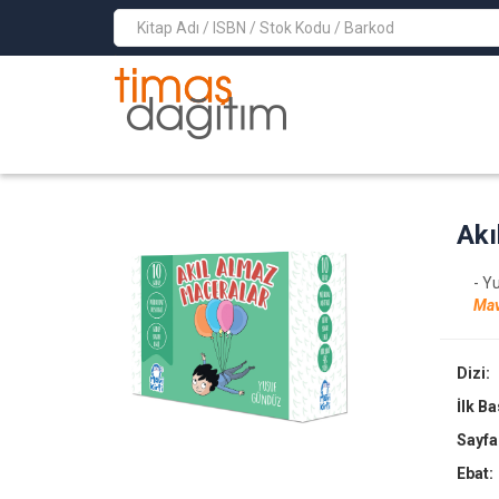
>
Akı
- Y
Mav
Dizi:
İlk B
Sayfa
Ebat: