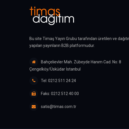
Bu site Timaş Yayın Grubu tarafından üretilen ve dağıtı
yapılan yayınların B2B platformudur.
Bahçelievler Mah. Zübeyde Hanım Cad. No: 8
Çengelköy/Üsküdar İstanbul
Tel: 0212 511 24 24
Faks: 0212 512 40 00
satis@timas.com.tr