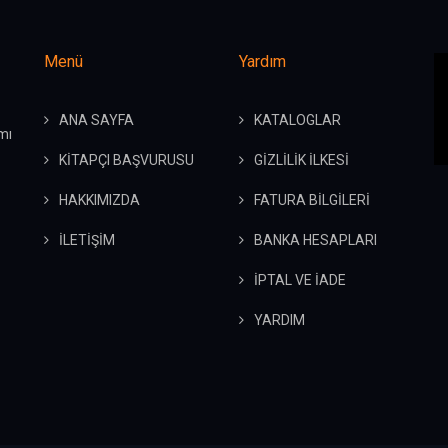
Menü
Yardım
ANA SAYFA
KATALOGLAR
mı
KİTAPÇI BAŞVURUSU
GİZLİLİK İLKESİ
HAKKIMIZDA
FATURA BİLGİLERİ
İLETİŞİM
BANKA HESAPLARI
İPTAL VE İADE
YARDIM