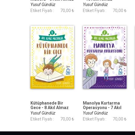
Maceralar 4. Sınıf
Maceralar 4. Sınıf
Yusuf Gündüz
Yusuf Gündüz
Etiket Fiyatı :
70,00 ₺
Etiket Fiyatı :
70,00 ₺
Kütüphanede Bir
Manolya Kurtarma
Gece - 8 Akıl Almaz
Operasyonu - 7 Akıl
Maceralar 4. Sınıf
Almaz Maceralar 4.
Yusuf Gündüz
Yusuf Gündüz
Sınıf
Etiket Fiyatı :
70,00 ₺
Etiket Fiyatı :
70,00 ₺