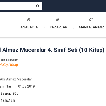
ANASAYFA
YAZARLAR
MARKALARIMIZ
l Almaz Maceralar 4. Sınıf Seti (10 Kitap)
usuf Gündüz
i Kirpi Kitap
Akıl Almaz Maceralar
asım Tarihi:
01.08.2019
 Sayısı:
960
13,5x19,5