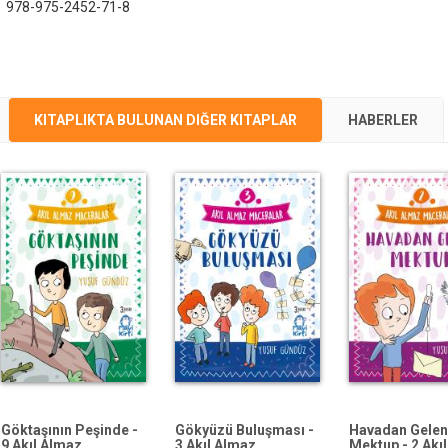
:
978-975-2452-71-8
KITAPLIKTA BULUNAN DIĞER KITAPLAR
HABERLER
Göktaşının Peşinde -
Gökyüzü Buluşması -
Havadan Gelen
9 Akıl Almaz
3 Akıl Almaz
Mektup - 2 Akı