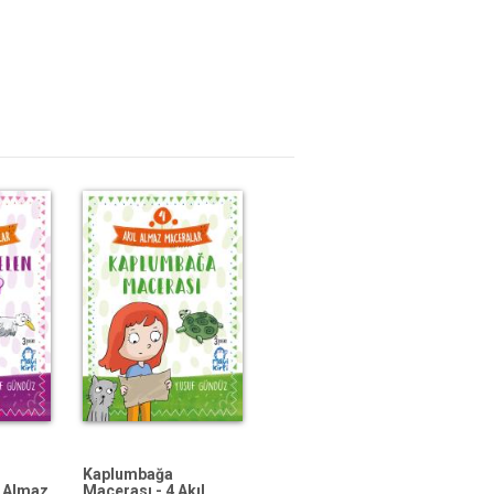
Kaplumbağa
l Almaz
Macerası - 4 Akıl