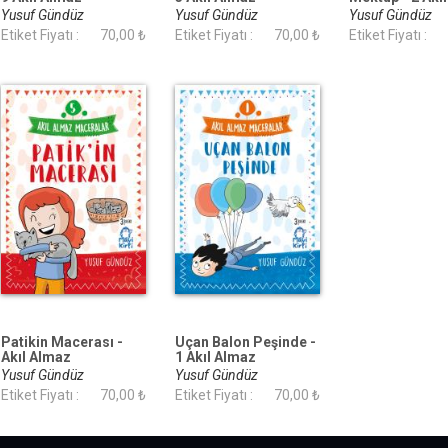
Maceralar 4. Sınıf
Maceralar 4. Sınıf
Maceralar 4. Sı
Yusuf Gündüz
Yusuf Gündüz
Yusuf Gündüz
Etiket Fiyatı :
70,00 ₺
Etiket Fiyatı :
70,00 ₺
Etiket Fiyatı :
Patikin Macerası -
Uçan Balon Peşinde -
Akıl Almaz
1 Akıl Almaz
Maceralar- 4. Sınıf
Maceralar 4. Sınıf
Yusuf Gündüz
Yusuf Gündüz
Hikâye Seti
Etiket Fiyatı :
70,00 ₺
Etiket Fiyatı :
70,00 ₺