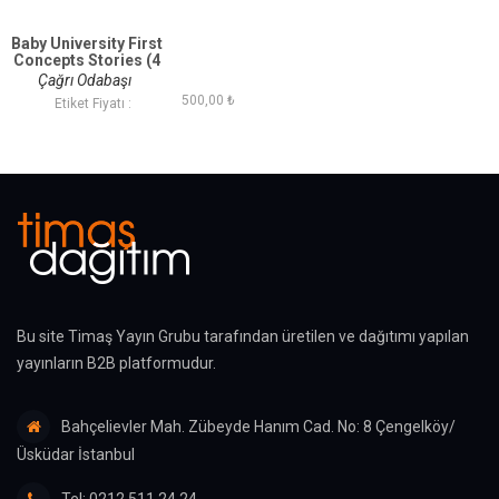
Baby University First
Concepts Stories (4
Book)
Çağrı Odabaşı
500,00 ₺
Etiket Fiyatı :
Bu site Timaş Yayın Grubu tarafından üretilen ve dağıtımı yapılan
yayınların B2B platformudur.
Bahçelievler Mah. Zübeyde Hanım Cad. No: 8 Çengelköy/
Üsküdar İstanbul