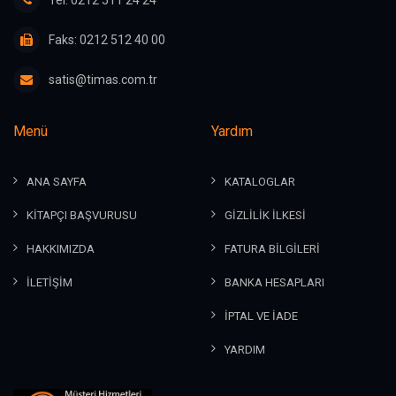
Tel: 0212 511 24 24
Faks: 0212 512 40 00
satis@timas.com.tr
Menü
Yardım
ANA SAYFA
KATALOGLAR
KİTAPÇI BAŞVURUSU
GİZLİLİK İLKESİ
HAKKIMIZDA
FATURA BİLGİLERİ
İLETİŞİM
BANKA HESAPLARI
İPTAL VE İADE
YARDIM