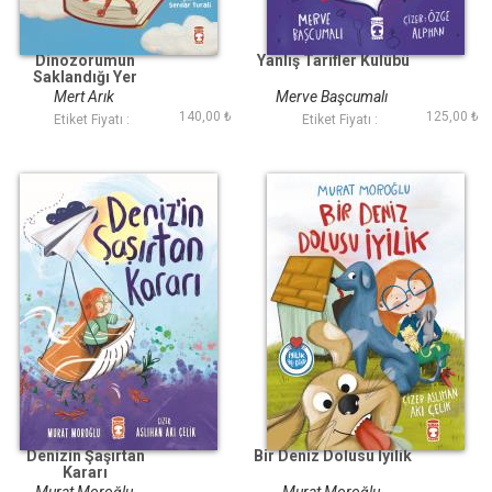
Dinozorumun
Yanlış Tarifler Kulübü
Saklandığı Yer
Mert Arık
Merve Başcumalı
140,00 ₺
125,00 ₺
Etiket Fiyatı :
Etiket Fiyatı :
Denizin Şaşırtan
Bir Deniz Dolusu İyilik
Kararı