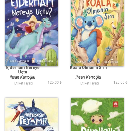
Ejderham Nereye
Koala Olmanın Sırrı
Uçtu
İhsan Kartoğlu
İhsan Kartoğlu
125,00 ₺
125,00 ₺
Etiket Fiyatı :
Etiket Fiyatı :