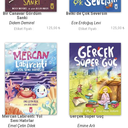
Bir Canavar Gördüm
Belki de Çok Seversin
Sanki
Didem Demirel
Ece Erdoğuş Levi
125,00 ₺
125,00 ₺
Etiket Fiyatı :
Etiket Fiyatı :
Mercan Labirenti: Yol
Gerçek Süper Güç
Seni Hatırlar
Emel Çetin Dilek
Emine Arlı