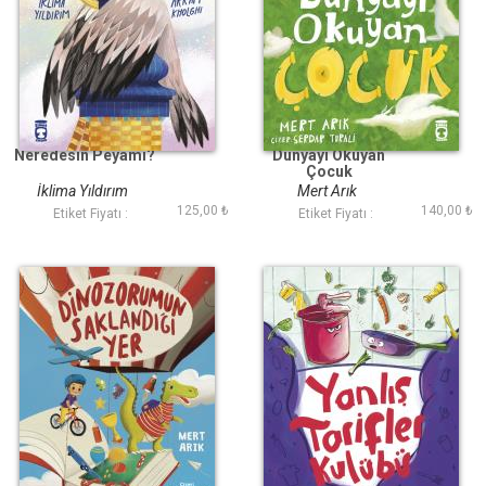
Neredesin Peyami?
Dünyayı Okuyan
Çocuk
İklima Yıldırım
Mert Arık
125,00 ₺
140,00 ₺
Etiket Fiyatı :
Etiket Fiyatı :