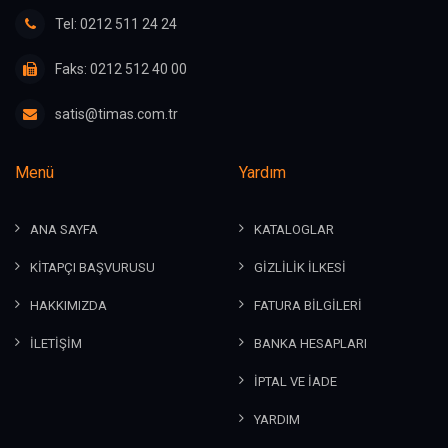
Tel: 0212 511 24 24
Faks: 0212 512 40 00
satis@timas.com.tr
Menü
Yardım
ANA SAYFA
KATALOGLAR
KİTAPÇI BAŞVURUSU
GİZLİLİK İLKESİ
HAKKIMIZDA
FATURA BİLGİLERİ
İLETİŞİM
BANKA HESAPLARI
İPTAL VE İADE
YARDIM