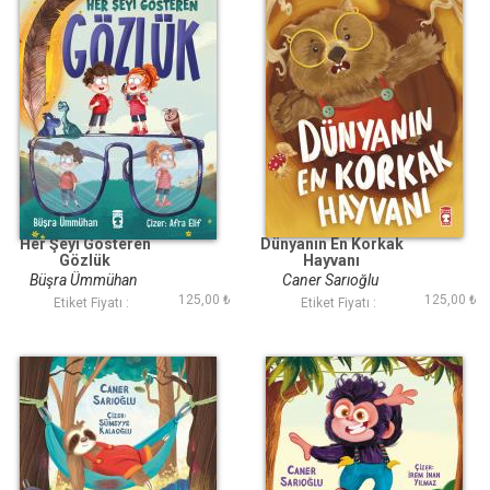
Her Şeyi Gösteren
Dünyanın En Korkak
Gözlük
Hayvanı
Büşra Ümmühan
Caner Sarıoğlu
125,00 ₺
125,00 ₺
Etiket Fiyatı :
Etiket Fiyatı :