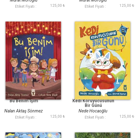
Murat Moroğlu
Murat Moroğlu
125,00 ₺
125,00 ₺
Etiket Fiyatı :
Etiket Fiyatı :
Bu Benim İşim
Kedi Koruyucusunun
Bir Günü
Nalan Aktaş Sönmez
Nede Hocaoğlu
125,00 ₺
125,00 ₺
Etiket Fiyatı :
Etiket Fiyatı :