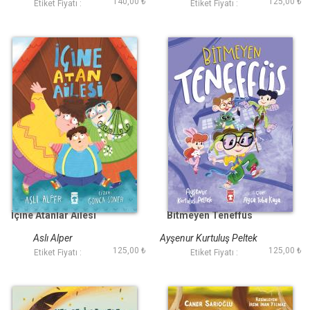
140,00 ₺
125,00 ₺
Etiket Fiyatı :
Etiket Fiyatı :
İçine Atanlar Ailesi
Bitmeyen Teneffüs
Aslı Alper
Ayşenur Kurtuluş Peltek
125,00 ₺
125,00 ₺
Etiket Fiyatı :
Etiket Fiyatı :