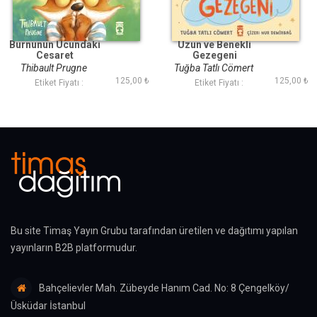
Burnunun Ucundaki
Uzun ve Benekli
Cesaret
Gezegeni
Thibault Prugne
Tuğba Tatlı Cömert
125,00 ₺
125,00 ₺
Etiket Fiyatı :
Etiket Fiyatı :
Bu site Timaş Yayın Grubu tarafından üretilen ve dağıtımı yapılan
yayınların B2B platformudur.
Bahçelievler Mah. Zübeyde Hanım Cad. No: 8 Çengelköy/
Üsküdar İstanbul