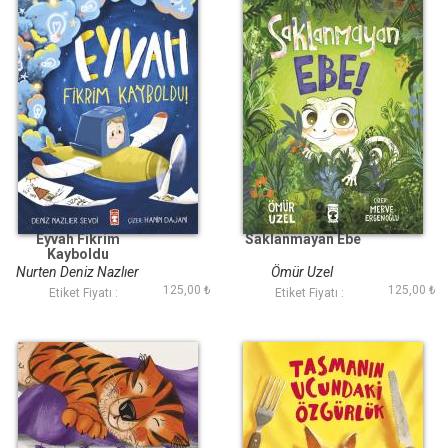
Eyvah Fikrim
Saklanmayan Ebe
Kayboldu
Nurten Deniz Nazlıer
Ömür Uzel
125,00 ₺
125,00 ₺
Sevdi
Etiket Fiyatı :
Etiket Fiyatı :