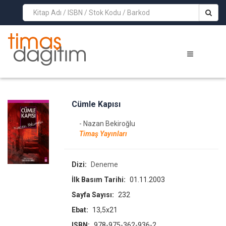
>
Cümle Kapısı
- Nazan Bekiroğlu
Timaş Yayınları
Dizi:
Deneme
İlk Basım Tarihi:
01.11.2003
Sayfa Sayısı:
232
Ebat:
13,5x21
ISBN:
978-975-362-936-2