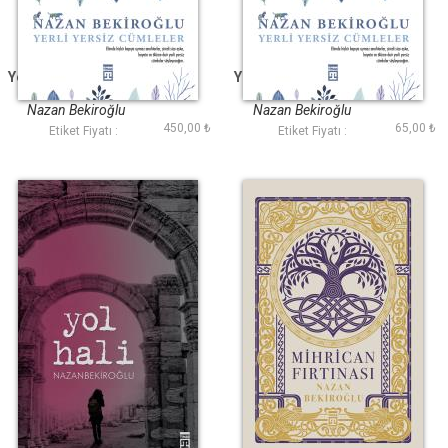
Yerli Yersiz Cümleler
Yerli Yersiz Cümleler
(Bez Ciltli)
Nazan Bekiroğlu
Nazan Bekiroğlu
450,00 ₺
65,00 ₺
Etiket Fiyatı :
Etiket Fiyatı :
Yol Hali
Mihrican Fırtınası