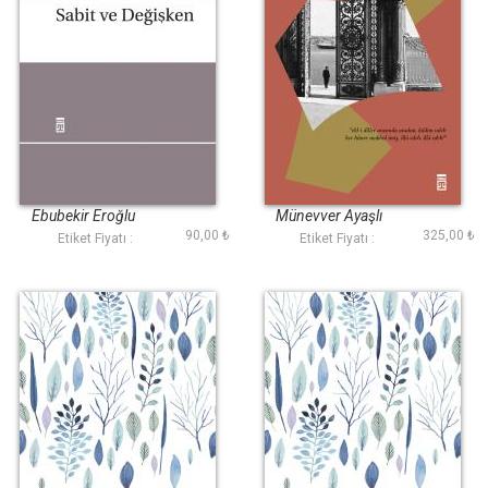
Sabit ve Değişken
Edep Yâ Hû
Ebubekir Eroğlu
Münevver Ayaşlı
90,00 ₺
325,00 ₺
Etiket Fiyatı :
Etiket Fiyatı :