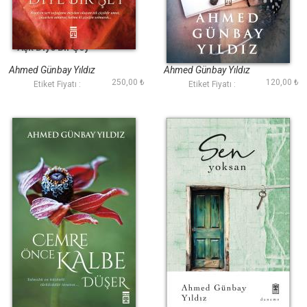
Aşk Diye Bir Şey
Hayata Dair Notlar
Ahmed Günbay Yıldız
Ahmed Günbay Yıldız
250,00 ₺
120,00 ₺
Etiket Fiyatı :
Etiket Fiyatı :
Cemre Önce Kalbe
Sen Yoksan
Düşer