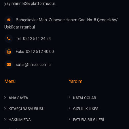
yayınların B2B platformudur.
Bahçelievler Mah. Zübeyde Hanım Cad. No: 8 Çengelköy/
Üsküdar İstanbul
Tel: 0212 511 24 24
Faks: 0212 512 40 00
satis@timas.com.tr
Menü
Yardım
ANA SAYFA
KATALOGLAR
KİTAPÇI BAŞVURUSU
GİZLİLİK İLKESİ
HAKKIMIZDA
FATURA BİLGİLERİ