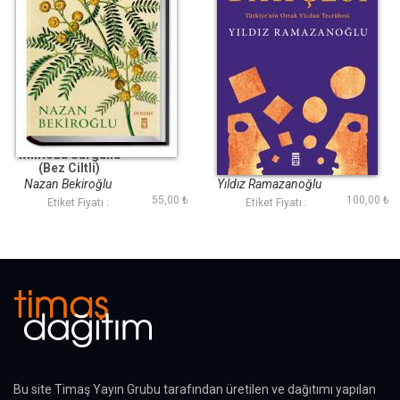
Mimoza Sürgünü
Görme Bahçesi
(Bez Ciltli)
Nazan Bekiroğlu
Yıldız Ramazanoğlu
55,00 ₺
100,00 ₺
Etiket Fiyatı :
Etiket Fiyatı :
Bu site Timaş Yayın Grubu tarafından üretilen ve dağıtımı yapılan