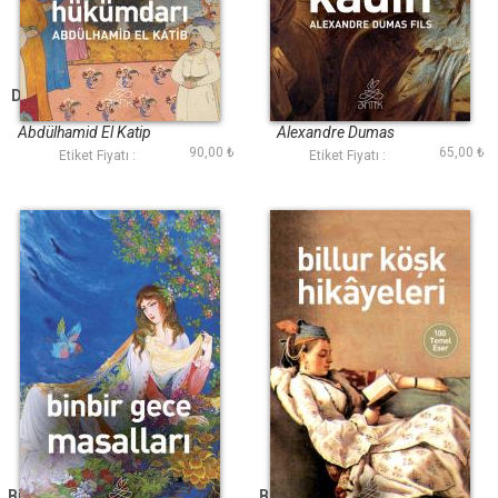
Doğunun Hükümdarı
Kamelyalı Kadın
(Antik Dünya
(Antik Dünya
Klasikleri)
Klasikleri)
Abdülhamid El Katip
Alexandre Dumas
90,00 ₺
65,00 ₺
Etiket Fiyatı :
Etiket Fiyatı :
Binbir Gece Masalları
Billur Köşk Hikayeleri