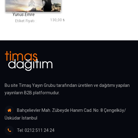
Yunus Emreden
Seçmeler (Antik
Dünya Klasikleri)
Yunus Emre
130,00 ₺
Etiket Fiyatı :
Bu site Timaş Yayın Grubu tarafından üretilen ve dağıtımı yapılan
yayınların B2B platformudur.
Bahçelievler Mah. Zübeyde Hanım Cad. No: 8 Çengelköy/
Üsküdar İstanbul
Tel: 0212 511 24 24