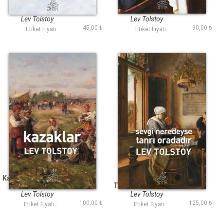
Hacı Murat (Antik
İnsan Ne İle Yaşar
Dünya Klasikleri)
(Antik Dünya
Klasikleri)
Lev Tolstoy
Lev Tolstoy
45,00 ₺
90,00 ₺
Etiket Fiyatı :
Etiket Fiyatı :
Kazaklar (Antik Dünya
Sevgi Neredeyse
Klasikleri)
Tanrı Oradadır (Antik
Dünya Klasikleri)
Lev Tolstoy
Lev Tolstoy
100,00 ₺
125,00 ₺
Etiket Fiyatı :
Etiket Fiyatı :