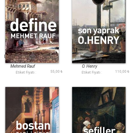
Define (Antik Dünya
Son Yaprak (Antik
Klasikleri)
Dünya Klasikleri)
Mehmed Rauf
O. Henry
55,00 ₺
110,00 ₺
Etiket Fiyatı :
Etiket Fiyatı :