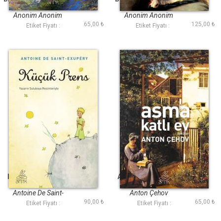
(Antik Dünya
(Antik Dünya
Klasikleri)
Klasikleri)
Anonim Anonim
Anonim Anonim
65,00 ₺
125,00 ₺
Etiket Fiyatı :
Etiket Fiyatı :
Küçük Prens (Antik
Asma Katlı Ev (Antik
Dünya Klasikleri)
Dünya Klasikleri)
Antoine De Saint-
Anton Çehov
90,00 ₺
65,00 ₺
Exupéry
Etiket Fiyatı :
Etiket Fiyatı :