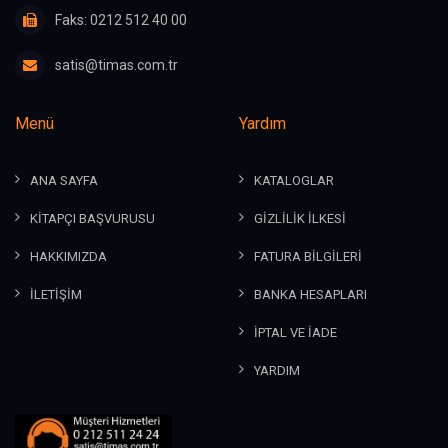
Faks: 0212 512 40 00
satis@timas.com.tr
Menü
Yardım
ANA SAYFA
KATALOGLAR
KİTAPÇI BAŞVURUSU
GİZLİLİK İLKESİ
HAKKIMIZDA
FATURA BİLGİLERİ
İLETİŞİM
BANKA HESAPLARI
İPTAL VE İADE
YARDIM