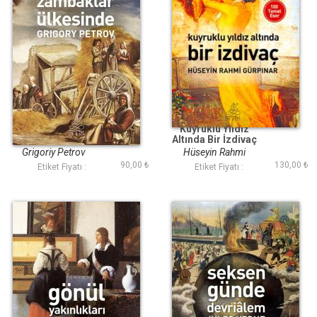
Beyaz Zambaklar
Kuyruklu Yıldız
Ülkesinde (Antik
Altında Bir İzdivaç
Dünya Klasikleri)
(Antik Dünya
Grigoriy Petrov
Hüseyin Rahmi
Klasikleri)
90,00 ₺
130,00 ₺
Gürpınar
Etiket Fiyatı :
Etiket Fiyatı :