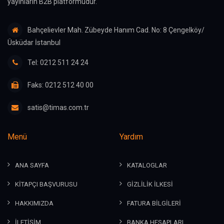
yayınların B2B platformudur.
Bahçelievler Mah. Zübeyde Hanım Cad. No: 8 Çengelköy/
Üsküdar İstanbul
Tel: 0212 511 24 24
Faks: 0212 512 40 00
satis@timas.com.tr
Menü
Yardım
ANA SAYFA
KATALOGLAR
KİTAPÇI BAŞVURUSU
GİZLİLİK İLKESİ
HAKKIMIZDA
FATURA BİLGİLERİ
İLETİŞİM
BANKA HESAPLARI