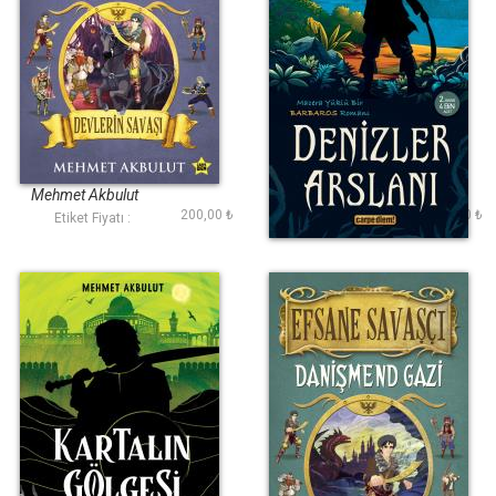
Devlerin Savaşı
Denizler Arslanı
(Efsane Savaşçı)
Mehmet Akbulut
Mehmet Akbulut
200,00 ₺
200,00 ₺
Etiket Fiyatı :
Etiket Fiyatı :