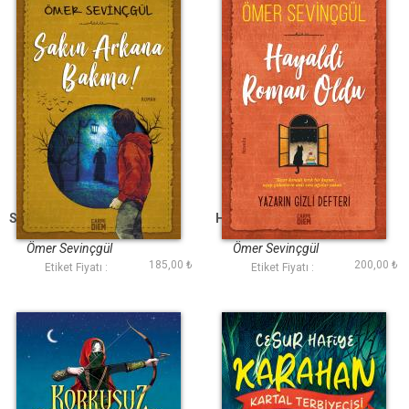
Sakın Arkana Bakma
Hayaldi Roman Oldu
Ömer Sevinçgül
Ömer Sevinçgül
185,00 ₺
200,00 ₺
Etiket Fiyatı :
Etiket Fiyatı :