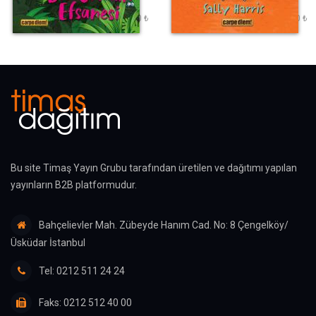
Rudyard Kipling
Sally Harris
220,00 ₺
250,00 ₺
Etiket Fiyatı :
Etiket Fiyatı :
Bu site Timaş Yayın Grubu tarafından üretilen ve dağıtımı yapılan
yayınların B2B platformudur.
Bahçelievler Mah. Zübeyde Hanım Cad. No: 8 Çengelköy/
Üsküdar İstanbul
Tel: 0212 511 24 24
Faks: 0212 512 40 00