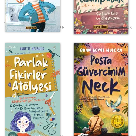
Yetiş Patişko!
Judy ve Uzunbacak
Agnieszka Urbanska
Alice J. Webster
225,00 ₺
225,00 ₺
Etiket Fiyatı :
Etiket Fiyatı :
Parlak Fikirler
Posta Güvercinim
Atölyesi
Neck
Annette Neubauer
Dhan Gopal Mukerji