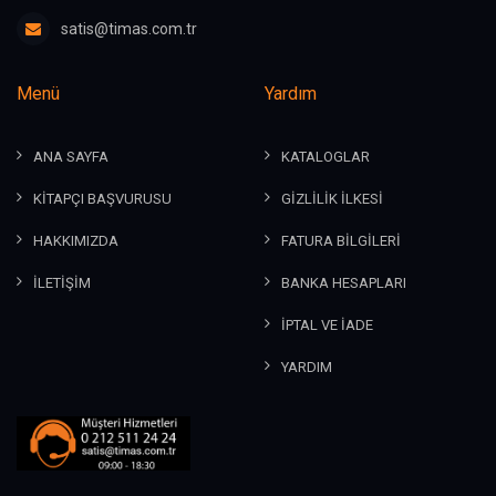
satis@timas.com.tr
Menü
Yardım
ANA SAYFA
KATALOGLAR
KİTAPÇI BAŞVURUSU
GİZLİLİK İLKESİ
HAKKIMIZDA
FATURA BİLGİLERİ
İLETİŞİM
BANKA HESAPLARI
İPTAL VE İADE
YARDIM