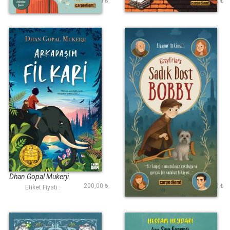
225,00 ₺
250,00 ₺
Etiket Fiyatı :
Etiket Fiyatı :
Arkadaşım Fil Kari
Sadık Dost Bobby
Dhan Gopal Mukerji
Eleanor Atkinson
200,00 ₺
200,00 ₺
Etiket Fiyatı :
Etiket Fiyatı :