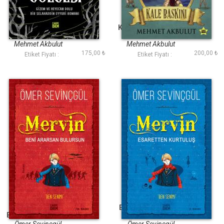
Kartalın Gölgesi
Kale Baskını (Efsane
Savaşçı)
Mehmet Akbulut
Mehmet Akbulut
175,00 ₺
200,00 ₺
Etiket Fiyatı :
Etiket Fiyatı :
Beni Ararsan
Esaretten Kurtuluş -
Bulursun (Mervin 1)
Mervin 2