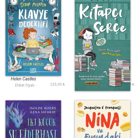
Scoop McLaren
Kitapçı Serçe
Klavye Dedektifi
Helen Castles
Hessam Heydari
225,00 ₺
250,00 ₺
Etiket Fiyatı :
Etiket Fiyatı :