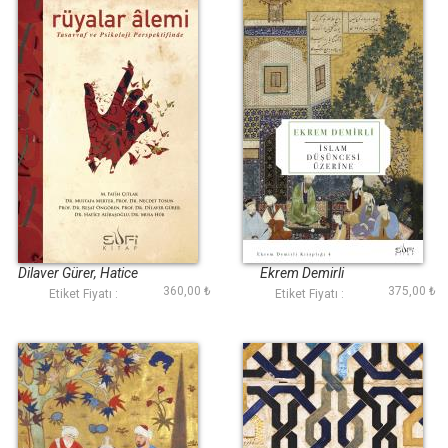
Rüyalar Alemi
İslam Düşüncesi
Üzerine
Dilaver Gürer, Hatice
Ekrem Demirli
360,00 ₺
375,00 ₺
Alibaşoğlu, M. Fatih
Etiket Fiyatı :
Etiket Fiyatı :
Çıtlak, Mustafa Merter,
Necdet Tosun, Reşat
Öngören