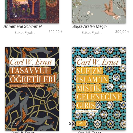
Halifenin Rüyaları
Misal Alemi
Annemarie Schimmel
Büşra Arslan Meçin
600,00 ₺
300,00 ₺
Etiket Fiyatı :
Etiket Fiyatı :
Tasavvuf Öğretileri
Sufizm İslamın Mistik
Geleneğine Giriş