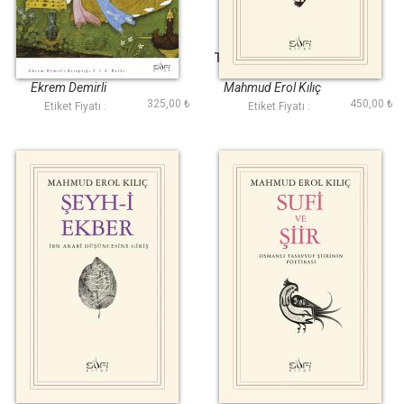
Şair Sufiler
Tasavvuf Düşüncesi
Ekrem Demirli
Mahmud Erol Kılıç
325,00 ₺
450,00 ₺
Etiket Fiyatı :
Etiket Fiyatı :
Şeyhi Ekber
Sufi ve Şiir