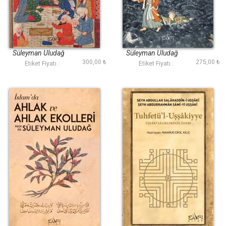
Tasavvuf Dersleri
Keşif ve Kerâmet
Süleyman Uludağ
Süleyman Uludağ
300,00 ₺
275,00 ₺
Etiket Fiyatı :
Etiket Fiyatı :
İslamda Ahlak ve
Tuhfetül Uşşakiyye
Ahlak Ekolleri