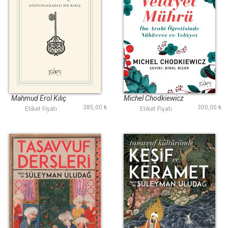
Tasavvufa Giriş
Velayet Mührü
Mahmud Erol Kılıç
Michel Chodkiewicz
385,00 ₺
300,00 ₺
Etiket Fiyatı :
Etiket Fiyatı :