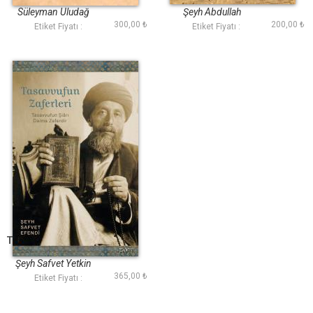
Süleyman Uludağ
Şeyh Abdullah
300,00 ₺
200,00 ₺
Salâhaddîn-i Uşşâkî,
Etiket Fiyatı :
Etiket Fiyatı :
Şeyh Abdurrahmân
Sâmî-yi Uşşâkî
Tasavvufun Zaferleri
Şeyh Safvet Yetkin
365,00 ₺
Etiket Fiyatı :