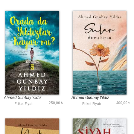
Orada da Yıldızlar
Sular Durulursa
Kayar mı?
Ahmed Günbay Yıldız
Ahmed Günbay Yıldız
250,00 ₺
400,00 ₺
Etiket Fiyatı :
Etiket Fiyatı :