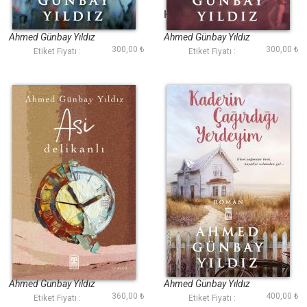
Günahın Rengi
Hülyalar Hüzün Açtı
Ahmed Günbay Yıldız
Ahmed Günbay Yıldız
300,00 ₺
300,00 ₺
Etiket Fiyatı :
Etiket Fiyatı :
Asi Delikanlı
Kaderin Çağırdığı
Yerdeyim
Ahmed Günbay Yıldız
Ahmed Günbay Yıldız
360,00 ₺
400,00 ₺
Etiket Fiyatı :
Etiket Fiyatı :