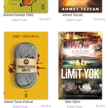
Sokağa Açılan Kapı
Sarı
Ahmed Günbay Yıldız
Ahmet Tezcan
360,00 ₺
250,00 ₺
Etiket Fiyatı :
Etiket Fiyatı :
Tuhafiyedeki Hafiye
Limit Yok
Ahmet Turan Köksal
Alan Glynn
25,00 ₺
45,00 ₺
Etiket Fiyatı :
Etiket Fiyatı :