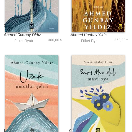
İçimde Susmayan Bir
Masal Kız
Çocuk Ağlar
Ahmed Günbay Yıldız
Ahmed Günbay Yıldız
360,00 ₺
360,00 ₺
Etiket Fiyatı :
Etiket Fiyatı :
Uzak Umutlar Şehri
Sarı Mendil Mavi Oya