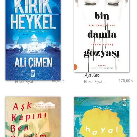
Kırık Heykel
Bin Damla Gözyaşı
Ali Çimen
Aya Kito
160,00 ₺
175,00 ₺
Etiket Fiyatı :
Etiket Fiyatı :