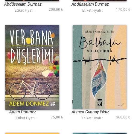
Abdüsselam Durmaz
Abdüsselam Durmaz
200,00 ₺
170,00 ₺
Etiket Fiyatı :
Etiket Fiyatı :
Ver Bana Düşlerimi
Bülbülü Susturmak
(Ciltli Şömizli)
Adem Dönmez
Ahmed Günbay Yıldız
75,00 ₺
360,00 ₺
Etiket Fiyatı :
Etiket Fiyatı :