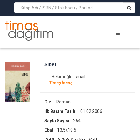
>
Sibel
- Hekimoğlu İsmail
Timaş İnanç
Dizi:
Roman
İlk Basım Tarihi:
01.02.2006
Sayfa Sayısı:
264
Ebat:
13,5x19,5
ISBN:
978-975-362-534-0