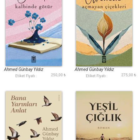
Beni de Kalbinde
Ülkemin Açmayan
Götür
Çiçekleri
Ahmed Günbay Yıldız
Ahmed Günbay Yıldız
250,00 ₺
275,00 ₺
Etiket Fiyatı :
Etiket Fiyatı :