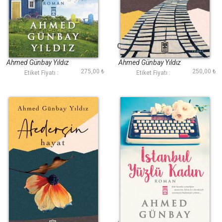
Seni Unutmaya
Ona Secde Yakışıyor
Gücüm Yetmedi
Ahmed Günbay Yıldız
Ahmed Günbay Yıldız
275,00 ₺
250,00 ₺
Etiket Fiyatı :
Etiket Fiyatı :