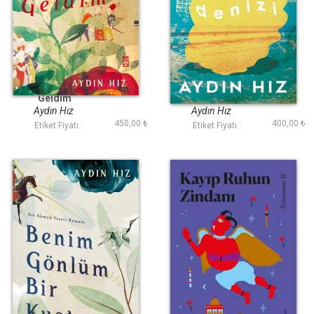
Aşk Kapını Ben
Hayal Denizi
Geldim
Aydın Hız
Aydın Hız
450,00 ₺
400,00 ₺
Etiket Fiyatı :
Etiket Fiyatı :