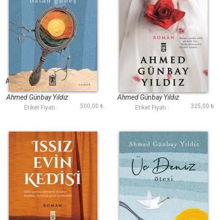
Aynada Batan Güneş
Benim Çiçeklerim
Ateşte Açar
Ahmed Günbay Yıldız
Ahmed Günbay Yıldız
500,00 ₺
325,00 ₺
Etiket Fiyatı :
Etiket Fiyatı :