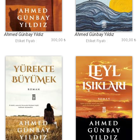
Issız Evin Kedisi
Üç Deniz Ötesi
Ahmed Günbay Yıldız
Ahmed Günbay Yıldız
300,00 ₺
300,00 ₺
Etiket Fiyatı :
Etiket Fiyatı :
Yürekte Büyümek
Leyl Işıkları