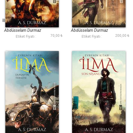
İlma II - Lanetli Duvar
İlma IV - Son Savaş
Abdüsselam Durmaz
Abdüsselam Durmaz
70,00 ₺
200,00 ₺
Etiket Fiyatı :
Etiket Fiyatı :
İlma III - Dunahın
İlma I - Son Nişanlı
Terazisi