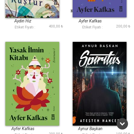
Benim Gönlüm Bir
Kayıp Ruhun Zindanı
Kuştur
Aydın Hız
Ayfer Kafkas
400,00 ₺
200,00 ₺
Etiket Fiyatı :
Etiket Fiyatı :
Yasak İlmin Kitabı
Spiritus
Ayfer Kafkas
Aynur Başkan