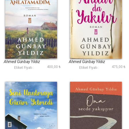
Kalbime Sensizliği
Anılar da Yakılır
Anlatamadım
Ahmed Günbay Yıldız
Ahmed Günbay Yıldız
400,00 ₺
475,00 ₺
Etiket Fiyatı :
Etiket Fiyatı :