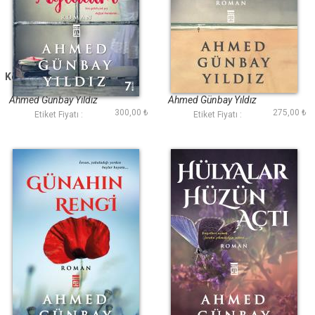
Kendimi Unutup Sana
Sevmekten
Ağladım
Korkuyorum
Ahmed Günbay Yıldız
Ahmed Günbay Yıldız
300,00 ₺
275,00 ₺
Etiket Fiyatı :
Etiket Fiyatı :