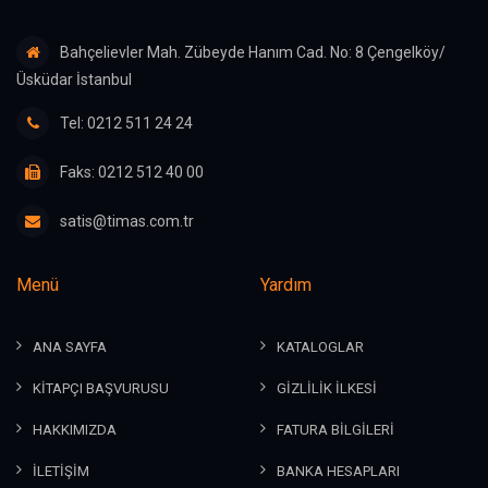
Bahçelievler Mah. Zübeyde Hanım Cad. No: 8 Çengelköy/
Üsküdar İstanbul
Tel: 0212 511 24 24
Faks: 0212 512 40 00
satis@timas.com.tr
Menü
Yardım
ANA SAYFA
KATALOGLAR
KİTAPÇI BAŞVURUSU
GİZLİLİK İLKESİ
HAKKIMIZDA
FATURA BİLGİLERİ
İLETİŞİM
BANKA HESAPLARI