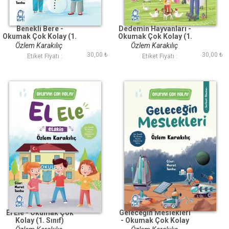
Benekli Bere -
Dedemin Hayvanları -
Okumak Çok Kolay (1.
Okumak Çok Kolay (1.
Sınıf)
Sınıf)
Özlem Karakılıç
Özlem Karakılıç
30,00 ₺
30,00 ₺
Etiket Fiyatı :
Etiket Fiyatı :
El Ele - Okumak Çok
Geleceğin Meslekleri
Kolay (1. Sınıf)
- Okumak Çok Kolay
(1. Sınıf)