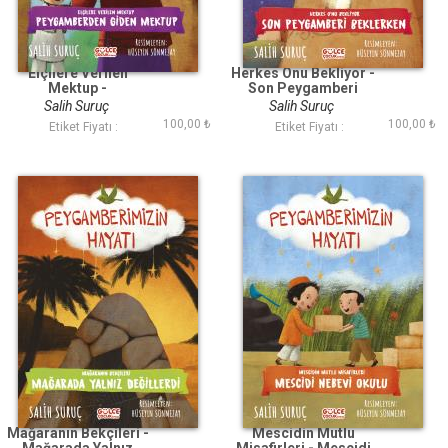
Elçilere Verilen
Herkes Onu Bekliyor -
Mektup -
Son Peygamberi
Peygamberden Giden
Beklerken -
Salih Suruç
Salih Suruç
Mektup -
Peygamberimizin
100,00 ₺
100,00 ₺
Etiket Fiyatı :
Etiket Fiyatı :
Peygamberimizin
Hayatı
Hayatı
Mağaranın Bekçileri -
Mescidin Mutlu