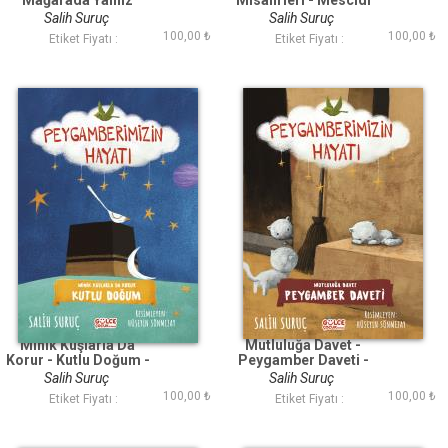
Mağarada Yalnız
Misafirleri - Mescidi
Değillerdi -
Nebevi Okulu -
Salih Suruç
Salih Suruç
Peygamberimizin
Peygamberimizin
100,00 ₺
100,00 ₺
Etiket Fiyatı :
Etiket Fiyatı :
Hayatı
Hayatı
Minik Kuşlarla Da
Mutluluğa Davet -
Korur - Kutlu Doğum -
Peygamber Daveti -
Peygamberimizin
Peygamberimizin
Salih Suruç
Salih Suruç
Hayatı
Hayatı
100,00 ₺
100,00 ₺
Etiket Fiyatı :
Etiket Fiyatı :