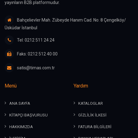
yayınların B2B platformudur.
Bahçelievler Mah. Zübeyde Hanım Cad. No: 8 Çengelköy/
Üsküdar İstanbul
Tel: 0212 511 24 24
Faks: 0212 512 40 00
satis@timas.com.tr
Menü
Yardım
ANA SAYFA
KATALOGLAR
KİTAPÇI BAŞVURUSU
GİZLİLİK İLKESİ
HAKKIMIZDA
FATURA BİLGİLERİ