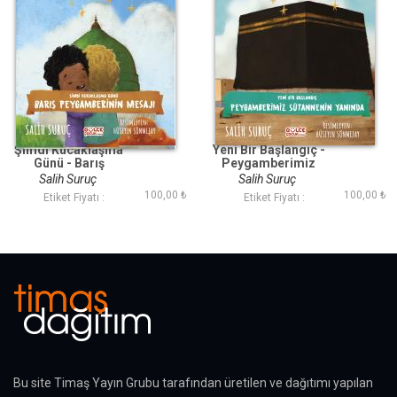
Şimdi Kucaklaşma
Yeni Bir Başlangıç -
Günü - Barış
Peygamberimiz
Peygamberinin
Sütannenin Yanında -
Salih Suruç
Salih Suruç
Mesajı -
Peygamberimizin
100,00 ₺
100,00 ₺
Etiket Fiyatı :
Etiket Fiyatı :
Peygamberimizin
Hayatı
Hayatı
Bu site Timaş Yayın Grubu tarafından üretilen ve dağıtımı yapılan